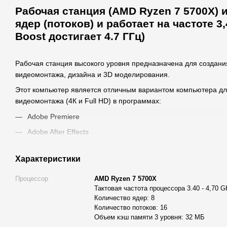
Рабочая станция (AMD Ryzen 7 5700X) 
ядер (потоков) и работает на частоте 3,
Boost достигает 4.7 ГГц)
Рабочая станция высокого уровня предназначена для создан
видеомонтажа, дизайна и 3D моделирования.
Этот компьютер является отличным вариантом компьютера дл
видеомонтажа (4К и Full HD) в программах:
Adobe Premiere
Adobe After Effects
Sony Vegas и другие.
Характеристики
Также рабочая станция АLFA SERVER подходит для работы с B
другими программами для 3D моделирования и проектирован
Процессор
AMD Ryzen 7 5700X
Тактовая частота процессора 3.40 - 4,70 
Графическая станция собрана из современных комплектующ
Количество ядер: 8
работу при серьезных вычислительных процессах.
Количество потоков: 16
Высокую производительность рабочей станции обеспечивают:
Объем кэш памяти 3 уровня: 32 МБ
Мощный 8 ядерный процессор AMD Ryzen 7 5700X (16 пото