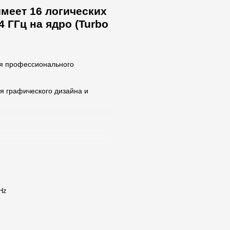
имеет 16 логических
4 ГГц на ядро (Turbo
ия профессионального
я графического дизайна и
lender, Maya и Cinema 4D и
ия.
GHz
их, обеспечивающих надежную
ков);