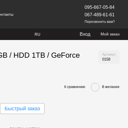
095-667-05-84
онтакты
067-489-61-61
Перезвонить вам?
Вход
Мой заказ
RU
GB / HDD 1TB / GeForce
Артикул
0158
К сравнению
В желания
Быстрый заказ