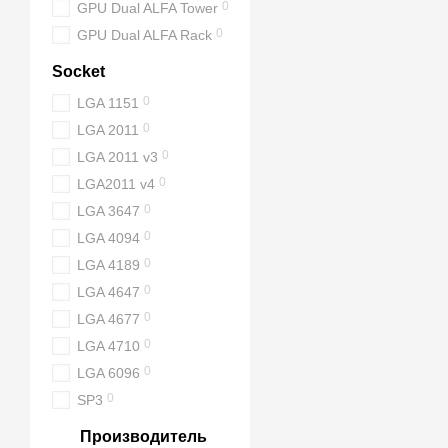
0
GPU Dual ALFA Tower
3) VDI/RDP-фермы с б
0
GPU Dual ALFA Rack
Когда сотни пользовател
избегать недостатка памя
Socket
4) Аналитика, BI, ETL
0
LGA 1151
Системы аналитики част
0
LGA 2011
позволяет строить произ
0
LGA 2011 v3
5) Кэширование и выс
0
LGA2011 v4
Большие кэши для веб-пр
0
LGA 3647
скорость ответа. 1 TB R
0
LGA 4094
Какая память исполь
0
LGA 4189
Для таких конфигураций
0
LGA 4647
Типичные варианты набо
0
LGA 4677
16×64 GB
– распрост
0
LGA 4710
8×128 GB
– оставляе
0
LGA 6096
32×32 GB
– возможны
0
SP3
Важно: максимальный по
Производитель
проверенной совместимо