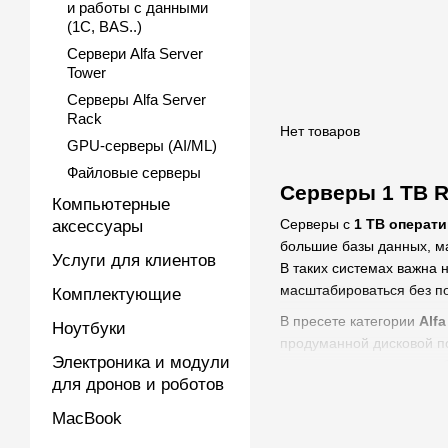
и работы с данными
(1С, BAS..)
Сервери Alfa Server
Tower
Серверы Alfa Server
Rack
Нет товаров
GPU-серверы (AI/ML)
Файловые серверы
Серверы 1 TB R
Компьютерные
Серверы с
1 TB операт
аксессуары
большие базы данных, м
Услуги для клиентов
В таких системах важна 
масштабироваться без п
Комплектующие
В пресете категории
Alfa
Ноутбуки
продуманной дисковой п
Электроника и модули
сервисов, где просто чт
для дронов и роботов
Какие преимущества
MacBook
Когда сервер имеет дост