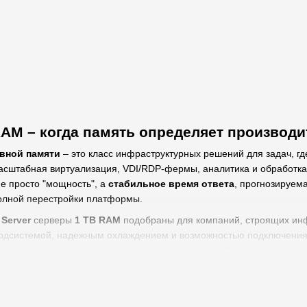
AM – когда память определяет производ
ивной памяти
– это класс инфраструктурных решений для задач, гд
асштабная виртуализация, VDI/RDP-фермы, аналитика и обработка
не просто "мощность", а
стабильное время ответа
, прогнозируем
олной перестройки платформы.
 Server
серверы
1 TB RAM
подобраны для компаний, строящих инф
одсистемой, надежным охлаждением и возможностью подключения 
обы работало — недостаточно, нужен уровень под SLA.
 дает 1 TB RAM в реальных задачах
аточно оперативной памяти, ключевые процессы выполняются "вну