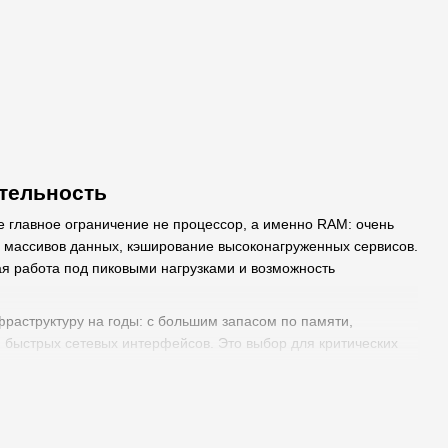
ительность
е главное ограничение не процессор, а именно RAM: очень
 массивов данных, кэширование высоконагруженных сервисов.
ая работа под пиковыми нагрузками и возможность
раструктуру на годы: с большим запасом по памяти,
быстрых сетевых интерфейсов. Это выбор для критических
три" RAM, а не ждут более медленных операций с диском. Для