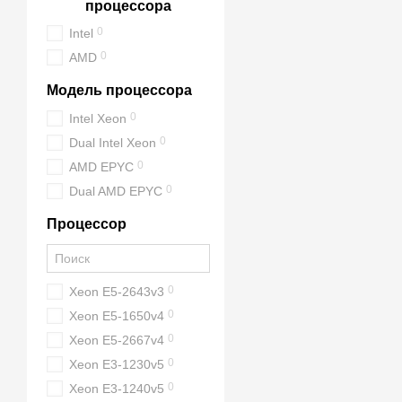
процессора
На что обратить вн
0
Intel
Чтобы 1 TB RAM реально 
0
AMD
CPU:
достаточно яде
Модель процессора
Диски:
NVMe для "го
0
Intel Xeon
Контроллер и отказ
0
Dual Intel Xeon
Сеть:
10/25GbE для 
0
AMD EPYC
0
Dual AMD EPYC
Охлаждение и корпу
Питание:
для критиче
Процессор
Серверы 1 TB RAM от
Серверы
1 TB RAM
от
Al
0
Xeon E5-2643v3
производительность под 
0
Xeon E5-1650v4
чтобы сервер был сбалан
0
Xeon E5-2667v4
Выбирайте готовые модел
0
конфигурацию NVMe/RAID
Xeon E3-1230v5
0
Xeon E3-1240v5