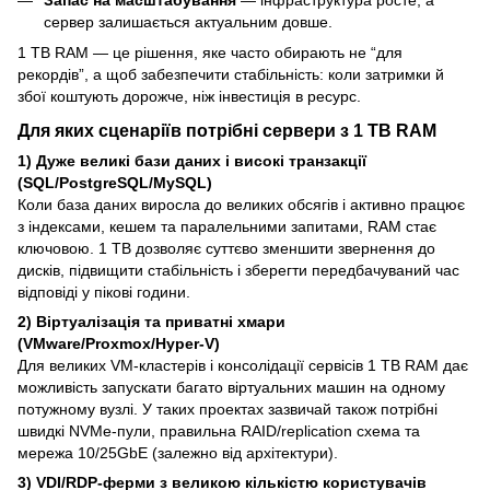
сервер залишається актуальним довше.
1 TB RAM — це рішення, яке часто обирають не “для
рекордів”, а щоб забезпечити стабільність: коли затримки й
збої коштують дорожче, ніж інвестиція в ресурс.
Для яких сценаріїв потрібні сервери з 1 TB RAM
1) Дуже великі бази даних і високі транзакції
(SQL/PostgreSQL/MySQL)
Коли база даних виросла до великих обсягів і активно працює
з індексами, кешем та паралельними запитами, RAM стає
ключовою. 1 TB дозволяє суттєво зменшити звернення до
дисків, підвищити стабільність і зберегти передбачуваний час
відповіді у пікові години.
2) Віртуалізація та приватні хмари
(VMware/Proxmox/Hyper-V)
Для великих VM-кластерів і консолідації сервісів 1 TB RAM дає
можливість запускати багато віртуальних машин на одному
потужному вузлі. У таких проектах зазвичай також потрібні
швидкі NVMe-пули, правильна RAID/replication схема та
мережа 10/25GbE (залежно від архітектури).
3) VDI/RDP-ферми з великою кількістю користувачів