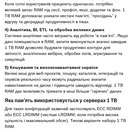
Коли сотні користувачів працюють одночасно, потрібен
великий запас RAM під сесії, профілі, кеші, додатки та фон. 1
TB RAM допомагає уникати нестачі пам’яті, “просідань” у
відгуку та деградації продуктивності в піках.
4) Аналітика, BI, ETL та обробка великих даних
Системи аналітики часто виграють від роботи “в пам’яті”. Якщо
дані поміщаються в RAM, запити виконуються значно швидше.
1 TB RAM дозволяє будувати продуктивні контури для
звітності, аналітичних вибірок, обробки логів, агрегування та
симуляцій.
5) Кешування та високонавантажені сервіси
Великі кеші для веб-проєктів, пошуку, каталогів, інтеграцій та
сервісів реального часу можуть радикально знизити
навантаження на диски і підвищити швидкість відповіді. 1 TB
RAM дає можливість тримати в кеші більше “гарячих” даних.
Яка пам’ять використовується у серверах 1 TB
Для таких конфігурацій зазвичай застосовують ECC RDIMM
або ECC LRDIMM (частіше LRDIMM, коли потрібна висока
щільність і максимальний обсяг). Типові варіанти набору 1 TB
RAM: