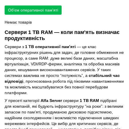
Об'єм оперативної пам'яті
Немає товарів
Сервери 1 TB RAM — коли пам’ять визначає
продуктивність
Сервери з
1 TB оперативної пам’яті
— це клас
інфраструктурних рішень для задач, де головне обмеження не
процесор, а саме RAM: дуже великі бази даних, масштабна
віртуалізація, VDI/RDP-ферми, аналітика та обробка масивів
даних, кешування високонавантажених сервісів. У таких
системах важлива не просто “потужність”, а
стабільний час
відповіді
, прогнозована робота під піковими навантаженнями
та можливість масштабуватися без повної перебудови
платформи.
У пресеті категорії
Alfa Server
сервери
1 TB RAM
підібрані
для компаній, які будують інфраструктуру “на роки”: з великим
запасом по пам’яті, продуманою дисковою підсистемою,
надійним охолодженням і можливістю підключення швидких
мережевих інтерфейсів. Це вибір для критичних сервісів, де