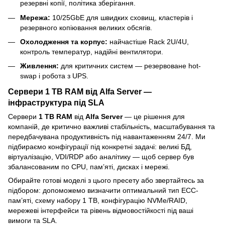
резервні копії, політика зберігання.
Мережа:
10/25GbE для швидких сховищ, кластерів і
резервного копіювання великих обсягів.
Охолодження та корпус:
найчастіше Rack 2U/4U,
контроль температур, надійні вентилятори.
Живлення:
для критичних систем — резервоване hot-
swap і робота з UPS.
Сервери 1 TB RAM від Alfa Server —
інфраструктура під SLA
Сервери
1 TB RAM
від
Alfa Server
— це рішення для
компаній, де критично важливі стабільність, масштабування та
передбачувана продуктивність під навантаженням 24/7. Ми
підбираємо конфігурації під конкретні задачі: великі БД,
віртуалізацію, VDI/RDP або аналітику — щоб сервер був
збалансованим по CPU, пам’яті, дисках і мережі.
Обирайте готові моделі з цього пресету або звертайтесь за
підбором: допоможемо визначити оптимальний тип ECC-
пам’яті, схему набору 1 TB, конфігурацію NVMe/RAID,
мережеві інтерфейси та рівень відмовостійкості під ваші
вимоги та SLA.