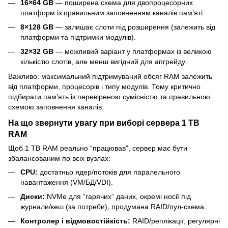
16×64 GB
— поширена схема для двопроцесорних
платформ із правильним заповненням каналів пам’яті.
8×128 GB
— залишає слоти під розширення (залежить від
платформи та підтримки модулів).
32×32 GB
— можливий варіант у платформах із великою
кількістю слотів, але менш вигідний для апгрейду.
Важливо: максимальний підтримуваний обсяг RAM залежить
від платформи, процесорів і типу модулів. Тому критично
підбирати пам’ять із перевіреною сумісністю та правильною
схемою заповнення каналів.
На що звернути увагу при виборі сервера 1 TB
RAM
Щоб 1 TB RAM реально “працював”, сервер має бути
збалансованим по всіх вузлах:
CPU:
достатньо ядер/потоків для паралельного
навантаження (VM/БД/VDI).
Диски:
NVMe для “гарячих” даних, окремі носії під
журнали/кеш (за потреби), продумана RAID/пул-схема.
Контролер і відмовостійкість:
RAID/реплікації, регулярні