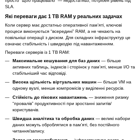
просто “щоб працювало” — недостатньо, потрібен рівень під
SLA.
Які переваги дає 1 TB RAM у реальних задачах
Коли сервер має достатньо оперативної пам’яті, ключові
процеси виконуються “всередині” RAM, а не чекають на
повільніші операції з диском. Для складних інфраструктур це
означає стабільність і швидкодію під навантаженням.
Переваги серверів із 1 TB RAM:
Максимальне кешування для баз даних
— більше
активних таблиць, індексів і сторінок у пам’яті, менше I/O та
стабільніший час відповіді.
Висока щільність віртуальних машин
— більше VM на
одному вузлі, менше компромісів у виділенні ресурсів.
Стійкість до пікових навантажень
— зниження ризику
“провалів” продуктивності при зростанні запитів/
користувачів.
Швидша аналітика та обробка даних
— великі набори
даних можуть оброблятися в пам’яті, без постійного
читання/запису.
Запас на масштабування
— інфраструктура росте, а