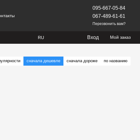
095-667-05-84
онтакты
067-489-61-61
Перезвонить вам?
Вход
Мой заказ
RU
пулярности
сначала дешевле
сначала дороже
по названию