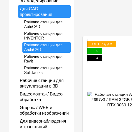
3D моделирование
Для CAD
проектирования
Рабочие станции для
AutoCAD
Рабочие станции для
INVENTOR
ТОП ПРОДАЖ
Рабочие станции для
ArchiCAD
5
Рабочие станции для
4
Revit
Рабочие станции для
Solidworks
Рабочие станции для
визуализации в 3D
Видеомонтаж/ Видео
обработка
Graphic / WEB и
обработки изображений
Для видеонаблюдения
и трансляций