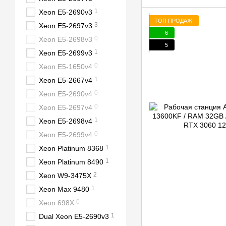
1
Xeon E5-2690v3
ТОП ПРОДАЖ
3
Xeon E5-2697v3
6
0
Xeon E5-2698v3
5
1
Xeon E5-2699v3
0
Xeon E5-1650v4
1
Xeon E5-2667v4
0
Xeon E5-2690v4
0
Xeon E5-2697v4
1
Xeon E5-2698v4
0
Xeon E5-2699v4
1
Xeon Platinum 8368
1
Xeon Platinum 8490
2
Xeon W9-3475X
1
Xeon Max 9480
0
Xeon 698X
1
Dual Xeon E5-2690v3