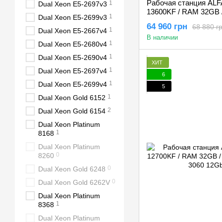
Рабочая станция ALFA 2
1
Dual Xeon E5-2697v3
13600KF / RAM 32GB 
1
Dual Xeon E5-2699v3
GeForce RTX 3060 1
64 960 грн
68 880 г
1
Dual Xeon E5-2667v4
В наличии
1
Dual Xeon E5-2680v4
1
Dual Xeon E5-2690v4
ХИТ
1
Dual Xeon E5-2697v4
6
1
Dual Xeon E5-2699v4
5
1
Dual Xeon Gold 6152
2
Dual Xeon Gold 6154
Dual Xeon Platinum
1
8168
Dual Xeon Platinum
0
8260
0
Dual Xeon Gold 6248
0
Dual Xeon Gold 6262V
Dual Xeon Platinum
1
8368
Dual Xeon Platinum