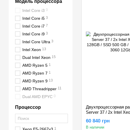
Модель процессора
0
Intel Core i3
3
Intel Core i5
7
Intel Core i7
3
Intel Core i9
3
Intel Core Ultra
13
Intel Xeon
15
Dual Intel Xeon
1
AMD Ryzen 5
1
AMD Ryzen 7
13
AMD Ryzen 9
11
AMD Threadripper
0
Dual AMD EPYC
Двухпроцессорная ра
Процессор
Server 37 / 2x Intel X
128GB / SSD 500 GB 
60 840 грн
RTX 3060 12Gb
В наличии
1
Xeon E5-2667v3