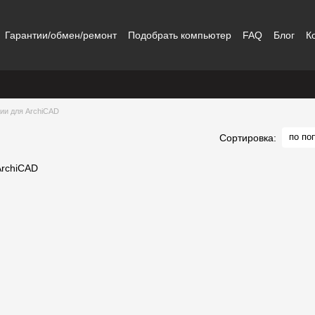
Гарантии/обмен/ремонт
Подобрать компьютер
FAQ
Блог
К
ии для ArchiCAD
по по
Сортировка: