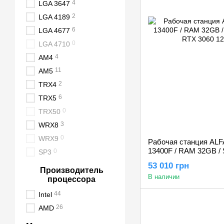
4
LGA 3647
2
LGA 4189
6
LGA 4677
0
LGA 4710
4
AM4
11
AM5
2
TRX4
6
TRX5
0
TRX50
3
WRX8
0
WRX9
Рабочая станция ALFA 
13400F / RAM 32GB / 
0
SP3
RTX 3060 12GB
53 010 грн
Производитель
В наличии
процессора
44
Intel
26
AMD