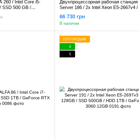
60 / Intel Core i5-
Двухпроцессорная рабочая станция
/ SSD 500 GB /
Server 186 / 2x Intel Xeon E5-2667v4 
2GB
64GB / SSD 500 GB / HDD 1TB / GeF
66 730 грн
рн
RTX 3060 12GB
В наличии
ТОП ПРОДАЖ
6
5