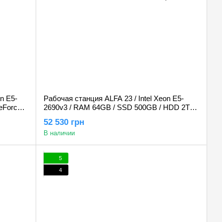
n E5-
Рабочая станция ALFA 23 / Intel Xeon E5-
eForce
2690v3 / RAM 64GB / SSD 500GB / HDD 2TB /
GeForce RTX 3060 12Gb
52 530 грн
В наличии
5
4