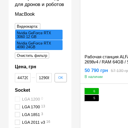
для дронов и роботов
MacBook
Видеокарта:
Nvidia GeForce RTX
3060 12 GB
Nvidia GeForce RTX
4090 24GB
Очистить фильтр
Рабочая станция ALFA 
2698v4 / RAM 64GB /
Цена, грн
RTX 3060 12Gb
50 790 грн
57 130 г
От Цена, грн
До Цена, грн
В наличии
OK
Socket
6
5
0
LGA 1200
13
LGA 1700
3
LGA 1851
16
LGA 2011 v3