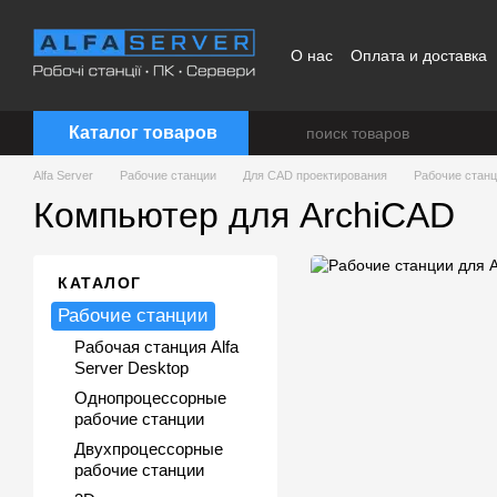
Перейти к основному контенту
О нас
Оплата и доставка
Каталог товаров
Alfa Server
Рабочие станции
Для CAD проектирования
Рабочие станц
Компьютер для ArchiCAD
КАТАЛОГ
Рабочие станции
Рабочая станция Alfa
Server Desktop
Однопроцессорные
рабочие станции
Двухпроцессорные
рабочие станции