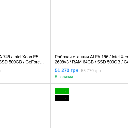
749 / Intel Xeon E5-
Рабочая станция ALFA 196 / Intel Xeo
 SSD 500GB / GeForce
2699v3 / RAM 64GB / SSD 500GB / G
RTX 3060 12Gb
51 270 грн
рн
55 770 грн
В наличии
5
5