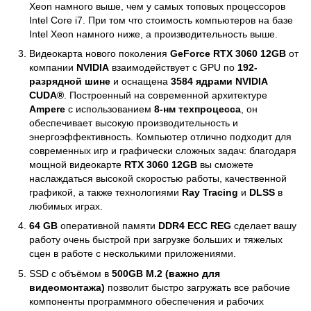
Xeon намного выше, чем у самых топовых процессоров
Intel Core i7. При том что стоимость компьютеров на базе
Intel Xeon намного ниже, а производительность выше.
Видеокарта нового поколения
GeForce RTX 3060 12GB
от
компании
NVIDIA
взаимодействует с GPU по
192-
разрядной шине
и оснащена
3584 ядрами NVIDIA
CUDA®
. Построенный на современной архитектуре
Ampere
с использованием
8-нм техпроцесса
, он
обеспечивает высокую производительность и
энергоэффективность. Компьютер отлично подходит для
современных игр и графически сложных задач: благодаря
мощной видеокарте
RTX 3060 12GB
вы сможете
наслаждаться высокой скоростью работы, качественной
графикой, а также технологиями
Ray Tracing
и
DLSS
в
любимых играх.
64 GB
оперативной памяти
DDR4 ECC REG
сделает вашу
работу очень быстрой при загрузке больших и тяжелых
сцен в работе с несколькими приложениями.
SSD с объёмом в
500GB M.2 (важно для
видеомонтажа)
позволит быстро загружать все рабочие
компоненты программного обеспечения и рабочих