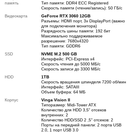
память
Тип памяти: DDR4 ECC Registered
Скорость памяти (чтение/запись): 50 ГБ/с
Видеокарта
GeForce RTX 3060 12GB
Разъемы: HDMI порт, 3х DisplayPort (важно
для подключения монитора)
Разрядность шины памяти: 192 бит
Максимально поддерживаемое
разрешение: 7680x4320
Тип памяти: GDDR6
SSD
NVME M.2 500 GB
Интерфейс: PCI-Express x4
Скорость чтения до 5000 МБ/с
Скорость записи до 3300 МБ/с
HDD
1TB
Скорость вращения шпинделя 7200 об/мин
Интерфейс: SATAIII
Объем буфера: 64 МБ
Корпус
Vinga Vision II
Типоразмер: Midi-Tower ATX
Количество для HDD 3,5" отсеков
внутренних: 2
Количество HDD/SSD 2 ,5" отсеков: 2
Порты на передней панели: 2 порта USB
2.0, 1 порт USB 3.0