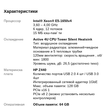
Характеристики
Процессор
Intel® Xeon® E5-1650v4
3,60 – 4,00 GHz
6 ядер, 12 потоков
15 МБ кэш-пам' ти
Охлаждение
Active 4U CPU Tower Silent Heatsink
Тип: воздушное охлаждение
Материал радиатора: алюминий+медное
основание и 5 тепловых трубки
120мм вентилятор: скорость вращения , об/
мин: 1800
Уровень шума, дБ: 26,5 (достаточно тихо)
Материнска
HP Z440
плата
Количество портов USB 2.0 4 шт / USB 3.0
4шт
Интегрированный сетевой адаптер 1GbE
Макс. объем памяти: 128 GB
PCIe x16 1
PCIe x8 2 (можно установить несколько
контроллеров)
Оперативная
Объем памяти: 64 GB