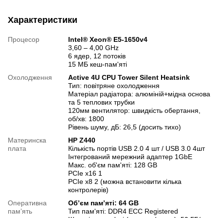
Характеристики
Процесор
Intel® Xeon® E5-1650v4
3,60 – 4,00 GHz
6 ядер, 12 потоків
15 МБ кеш-пам'яті
Охолодження
Active 4U CPU Tower Silent Heatsink
Тип: повітряне охолодження
Матеріал радіатора: алюміній+мідна основа
та 5 теплових трубки
120мм вентилятор: швидкість обертання,
об/хв: 1800
Рівень шуму, дБ: 26,5 (досить тихо)
Материнска
HP Z440
плата
Кількість портів USB 2.0 4 шт / USB 3.0 4шт
Інтегрований мережний адаптер 1GbE
Макс. об'єм пам'яті: 128 GB
PCIe x16 1
PCIe x8 2 (можна встановити кілька
контролерів)
Оперативна
Об’єм пам’яті: 64 GB
памʼять
Тип пам'яті: DDR4 ECC Registered