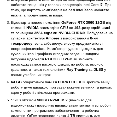
набагато вища, ніж у топових процесорів Intel Core i7. При
тому, що вартість комп'ютерів на базі Intel Xeon набагато
нижча, а продуктивність вища.
Відеокарта нового покоління
GeForce RTX 3060 12GB
від
компанії
NVIDIA
взаємодіє з GPU по
192-розрядній шині
та оснащена
3584 ядрами NVIDIA CUDA®
. Побудована на
сучасній архітектурі
Ampere
з використанням
8-нм
техпроцесу
, вона забезпечує високу продуктивність і
енергоефективність. Комп’ютер чудово підходить для
сучасних ігор і графічно складних завдань: завдяки
потужній відеокарті
RTX 3060 12GB
ви зможете
насолоджуватися високою швидкістю роботи, якісною
графікою, а також технологіями
Ray Tracing
та
DLSS
у
ваших улюблених іграх.
64 GB
оперативної пам'яті
DDR4 ECC REG
зробить вашу
роботу дуже швидкою при завантаженні великих та важких
сцен у роботі з кількома програмами.
SSD з об'ємом
500GB NVME M.2
(важливо для
відеомонтажу) дозволить швидко завантажувати всі робочі
компоненти програмного забезпечення та робочих
додатків. Об'єм жорсткого диска
1 TB
вистачить для