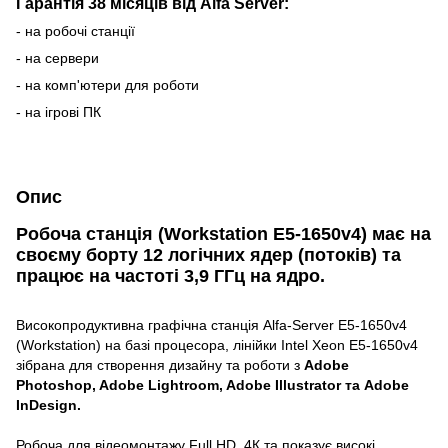
Гарантія 38 місяців від Alfa Server:
- на робочі станції
- на сервери
- на комп'ютери для роботи
- на ігрові ПК
Опис
Робоча станція (Workstation Е5-1650v4) має на
своєму борту 12 логічних ядер (потоків) та
працює на частоті 3,9 ГГц на ядро.
Високопродуктивна графічна станція Alfa-Server E5-1650v4
(Workstation) на базі процесора, лінійки Intel Xeon E5-1650v4
зібрана для створення дизайну та роботи з
Adobe
Photoshop, Adobe Lightroom, Adobe Illustrator та Adobe
InDesign.
Робоча для відеомонтажу Full HD, 4К та показує високі