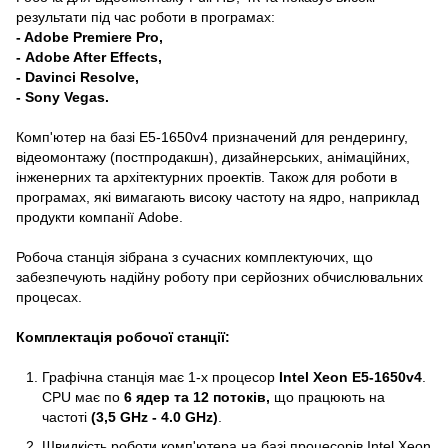
результати під час роботи в програмах:
- Adobe Premiere Pro,
-
Adobe After Effects,
- Davinci Resolve
,
- Sony Vegas.
Комп'ютер на базі E5-1650v4 призначений для рендерингу,
відеомонтажу (постпродакшн), дизайнерських, анімаційних,
інженерних та архітектурних проектів. Також для роботи в
програмах, які вимагають високу частоту на ядро, наприклад
продукти компанії Adobe.
Робоча станція зібрана з сучасних комплектуючих, що
забезпечують надійну роботу при серйозних обчислювальних
процесах.
Комплектація робочої станції:
Графічна станція має 1-х процесор
Intel Xeon E5-1650v4
.
CPU має по
6 ядер та 12 потоків,
що працюють на
частоті
(3,5 GHz - 4.0 GHz)
.
Швидкість роботи комп'ютера на базі процесорів Intel Xeon