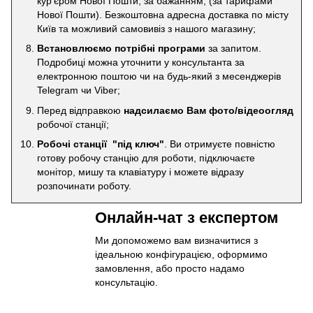
кур'єром Нової Пошти, за бажанням, (за тарифами
Нової Пошти). Безкоштовна адресна доставка по місту
Київ та можливий самовивіз з нашого магазину;
Встановлюємо потрібні програми
за запитом.
Подробиці можна уточнити у консультанта за
електронною поштою чи на будь-який з месенджерів
Telegram чи Viber;
Перед відправкою
надсилаємо Вам фото/відеоогляд
робочої станції;
Робочі станції "під ключ"
. Ви отримуєте повністю
готову робочу станцію для роботи, підключаєте
монітор, мишу та клавіатуру і можете відразу
розпочинати роботу.
Онлайн-чат з експертом
Ми допоможемо вам визначитися з
ідеальною конфігурацією, оформимо
замовлення, або просто надамо
консультацію.