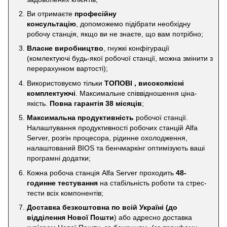
Ви отримаєте
професійну
консультацію
, допоможемо підібрати необхідну
робочу станція, якщо ви не знаєте, що вам потрібно;
Власне виробництво
, гнужкі конфігурації
(комлектуючі будь-якої робочої станції, можна змінити з
перерахунком вартості);
Використовуємо тільки
ТОПОВІ , високоякісні
комплектуючі
. Максимальне співвідношення ціна-
якість.
Повна гарантія 38 місяців
;
Максимальна продуктивність
робочої станції.
Налаштування продуктивності робочих станцій Alfa
Server, розгін процесора, рідинне охолодження,
налаштований BIOS та бенчмаркінг оптимізують ваші
програмні додатки;
Кожна робоча станція Alfa Server проходить
48-
годинне тестування
на стабільність роботи та стрес-
тести всіх компонентів;
Доставка безкоштовна по всій Україні
(до
відділення Нової Пошти
) або адресно доставка