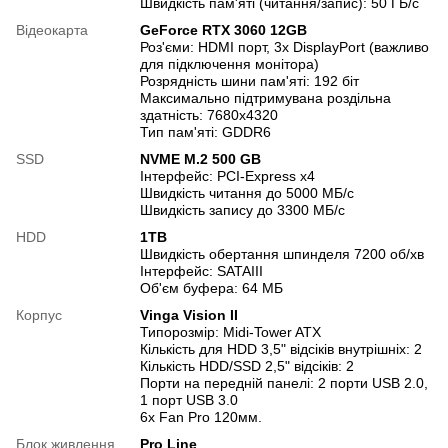
Швидкість пам'яті (читання/запис): 50 ГБ/с
Відеокарта
GeForce RTX 3060 12GB
Роз'єми: HDMI порт, 3х DisplayPort (важливо
для підключення монітора)
Розрядність шини пам'яті: 192 біт
Максимально підтримувана роздільна
здатність: 7680x4320
Тип пам'яті: GDDR6
SSD
NVME M.2 500 GB
Інтерфейс: PCI-Express x4
Швидкість читання до 5000 МБ/с
Швидкість запису до 3300 МБ/с
HDD
1TB
Швидкість обертання шпинделя 7200 об/хв
Інтерфейс: SATAIII
Об'єм буфера: 64 МБ
Корпус
Vinga Vision II
Типорозмір: Midi-Tower ATX
Кількість для HDD 3,5" відсіків внутрішніх: 2
Кількість HDD/SSD 2,5" відсіків: 2
Порти на передній панелі: 2 порти USB 2.0,
1 порт USB 3.0
6х Fan Pro 120мм.
Блок живлення
Pro Line