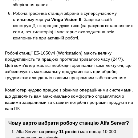
зберігання даних.
Робоча графічна станція зібрана в суперсучасному
стильному корпусі
Vinga Vision II
. Завдяки своїй
конструкції, пк працює дуже тихо (за рахунок встановлених
семи, вентиляторів) і має гарне охолодження всіх
компонентів при активній роботі.
Робочі станції E5-1650v4 (Workstation) мають велику
продуктивність та працюю протягом тривалого часу (24/7).
Цей комп'ютер має всі необхідні оригінальні комплектуючі, що
забезпечують максимальну продуктивність при обробці
трудомістких завдань із важким програмним забезпеченням.
Комп'ютер чудово працює з різними операційними системами,
що дозволить вам максимально комфортно справлятися з
вашими завданнями та ставити потрібні програмні продукти на
ваш ПК.
Чому варто вибрати робочу станцію Alfa Server?
Alfa Server
на ринку 11 років
і має понад 10 000
задоволених клієнтів;