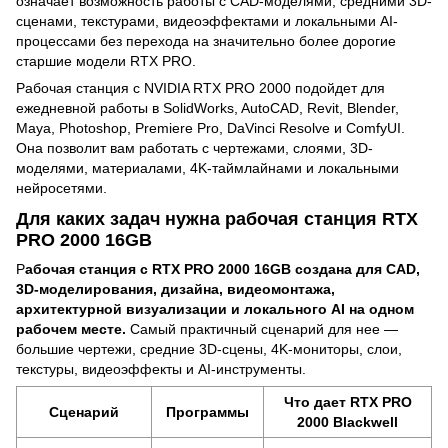
означает возможность работы с CAD-моделями, средними 3D-
сценами, текстурами, видеоэффектами и локальными AI-
процессами без перехода на значительно более дорогие
старшие модели RTX PRO.
Рабочая станция с NVIDIA RTX PRO 2000 подойдет для
ежедневной работы в SolidWorks, AutoCAD, Revit, Blender,
Maya, Photoshop, Premiere Pro, DaVinci Resolve и ComfyUI.
Она позволит вам работать с чертежами, слоями, 3D-
моделями, материалами, 4K-таймлайнами и локальными
нейросетями.
Для каких задач нужна рабочая станция RTX
PRO 2000 16GB
Р
абочая станция с RTX PRO 2000 16GB создана для CAD,
3D-моделирования, дизайна, видеомонтажа,
архитектурной визуализации и локального AI на одном
рабочем месте.
Самый практичный сценарий для нее —
большие чертежи, средние 3D-сцены, 4K-мониторы, слои,
текстуры, видеоэффекты и AI-инструменты.
Что дает RTX PRO
Сценарий
Программы
2000 Blackwell