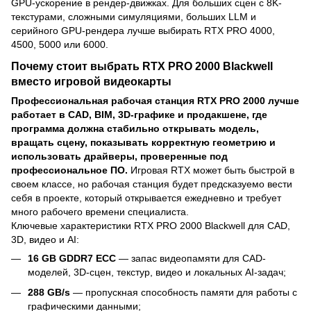
GPU-ускорение в рендер-движках. Для больших сцен с 8K-
текстурами, сложными симуляциями, больших LLM и
серийного GPU-рендера лучше выбирать RTX PRO 4000,
4500, 5000 или 6000.
Почему стоит выбрать RTX PRO 2000 Blackwell
вместо игровой видеокарты
Профессиональная рабочая станция RTX PRO 2000 лучше
работает в CAD, BIM, 3D-графике и продакшене, где
программа должна стабильно открывать модель,
вращать сцену, показывать корректную геометрию и
использовать драйверы, проверенные под
профессиональное ПО.
Игровая RTX может быть быстрой в
своем классе, но рабочая станция будет предсказуемо вести
себя в проекте, который открывается ежедневно и требует
много рабочего времени специалиста.
Ключевые характеристики RTX PRO 2000 Blackwell для CAD,
3D, видео и AI:
16 GB GDDR7 ECC
— запас видеопамяти для CAD-
моделей, 3D-сцен, текстур, видео и локальных AI-задач;
288 GB/s
— пропускная способность памяти для работы с
графическими данными;