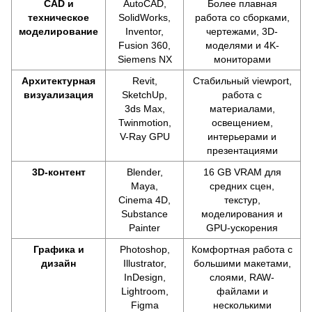
CAD и
AutoCAD,
Более плавная
техническое
SolidWorks,
работа со сборками,
моделирование
Inventor,
чертежами, 3D-
Fusion 360,
моделями и 4K-
Siemens NX
мониторами
Архитектурная
Revit,
Стабильный viewport,
визуализация
SketchUp,
работа с
3ds Max,
материалами,
Twinmotion,
освещением,
V-Ray GPU
интерьерами и
презентациями
3D-контент
Blender,
16 GB VRAM для
Maya,
средних сцен,
Cinema 4D,
текстур,
Substance
моделирования и
Painter
GPU-ускорения
Графика и
Photoshop,
Комфортная работа с
дизайн
Illustrator,
большими макетами,
InDesign,
слоями, RAW-
Lightroom,
файлами и
Figma
несколькими