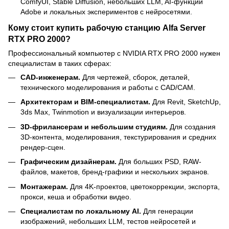
ComfyUI, Stable Diffusion, небольших LLM, AI-функций
Adobe и локальных экспериментов с нейросетями.
Кому стоит купить рабочую станцию Alfa Server
RTX PRO 2000?
Профессиональный компьютер с NVIDIA RTX PRO 2000 нужен
специалистам в таких сферах:
CAD-инженерам.
Для чертежей, сборок, деталей,
технического моделирования и работы с CAD/CAM.
Архитекторам и BIM-специалистам.
Для Revit, SketchUp,
3ds Max, Twinmotion и визуализации интерьеров.
3D-фрилансерам и небольшим студиям.
Для создания
3D-контента, моделирования, текстурирования и средних
рендер-сцен.
Графическим дизайнерам.
Для больших PSD, RAW-
файлов, макетов, бренд-графики и нескольких экранов.
Монтажерам.
Для 4K-проектов, цветокоррекции, экспорта,
прокси, кеша и обработки видео.
Специалистам по локальному AI.
Для генерации
изображений, небольших LLM, тестов нейросетей и