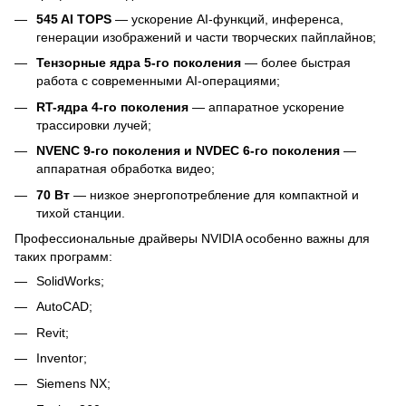
545 AI TOPS
— ускорение AI-функций, инференса,
генерации изображений и части творческих пайплайнов;
Тензорные ядра 5-го поколения
— более быстрая
работа с современными AI-операциями;
RT-ядра 4-го поколения
— аппаратное ускорение
трассировки лучей;
NVENC 9-го поколения и NVDEC 6-го поколения
—
аппаратная обработка видео;
70 Вт
— низкое энергопотребление для компактной и
тихой станции.
Профессиональные драйверы NVIDIA особенно важны для
таких программ:
SolidWorks;
AutoCAD;
Revit;
Inventor;
Siemens NX;