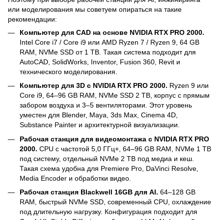
или моделирования мы советуем опираться на такие
рекомендации:
Компьютер для CAD на основе NVIDIA RTX PRO 2000.
Intel Core i7 / Core i9 или AMD Ryzen 7 / Ryzen 9, 64 GB
RAM, NVMe SSD от 1 TB. Такая система подходит для
AutoCAD, SolidWorks, Inventor, Fusion 360, Revit и
технического моделирования.
Компьютер для 3D с NVIDIA RTX PRO 2000.
Ryzen 9 или
Core i9, 64–96 GB RAM, NVMe SSD 2 TB, корпус с прямым
забором воздуха и 3–5 вентиляторами. Этот уровень
уместен для Blender, Maya, 3ds Max, Cinema 4D,
Substance Painter и архитектурной визуализации.
Рабочая станция для видеомонтажа с NVIDIA RTX PRO
2000.
CPU с частотой 5,0 ГГц+, 64–96 GB RAM, NVMe 1 TB
под систему, отдельный NVMe 2 TB под медиа и кеш.
Такая схема удобна для Premiere Pro, DaVinci Resolve,
Media Encoder и обработки видео.
Рабочая станция Blackwell 16GB для AI.
64–128 GB
RAM, быстрый NVMe SSD, современный CPU, охлаждение
под длительную нагрузку. Конфигурация подходит для