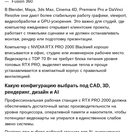
Fusion 360.
В Blender, Maya, 3ds Max, Cinema 4D, Premiere Pro и DaVinci
Resolve они дают более стабильную работу графики, viewport,
видеообработки и GPU-ускорения. Это важно для студий, где
компьютер ежедневно открывает клиентские проекты,
работает с тяжелыми сценами и не должен останавливать
монтаж, рендер или подготовку презентации.
Компьютер с NVIDIA RTX PRO 2000 Blackwell хорошо
вписывается в офис, студию или инженерное рабочее место.
Видеокарта с TDP 70 Вт не требует блока питания уровня
топовых RTX PRO, выделяет меньше тепла и проще
устанавливается в компактный корпус с правильной
вентиляцией.
Какую конфигурацию выбрать под CAD, 3D,
рендеринг, дизайн и AI
Профессиональная рабочая станция с RTX PRO 2000 должна
обеспечивать достаточный запас производительности на
уровне процессора, оперативной памяти и накопителя, чтобы
потенциал видеокарты не упирался в единственное слабое
звено системы.
Поэтому при выборе рабочей станции для AI, инжиниринга