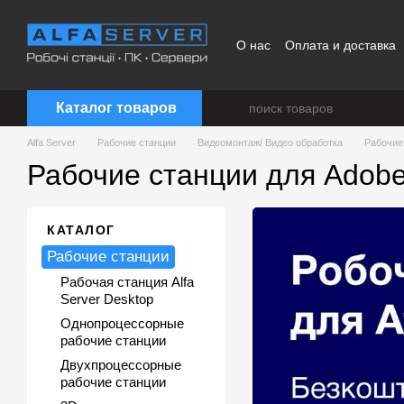
Перейти к основному контенту
О нас
Оплата и доставка
Каталог товаров
Alfa Server
Рабочие станции
Видеомонтаж/ Видео обработка
Рабочие 
Рабочие станции для Adobe A
КАТАЛОГ
Рабочие станции
Рабочая станция Alfa
Server Desktop
Однопроцессорные
рабочие станции
Двухпроцессорные
рабочие станции