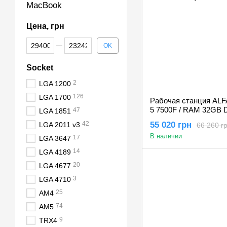
MacBook
Цена, грн
От Цена, грн
До Цена, грн
OK
Socket
2
LGA 1200
126
LGA 1700
Рабочая станция ALF
5 7500F / RAM 32GB 
47
LGA 1851
NVIDIA Quadro P4000
42
55 020 грн
LGA 2011 v3
66 260 г
В наличии
17
LGA 3647
14
LGA 4189
20
LGA 4677
3
LGA 4710
25
AM4
74
AM5
9
TRX4