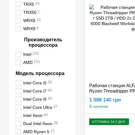
23
TRX5
1
TRX50
10
WRX8
8
WRX9
Производитель
процессора
270
Intel
151
AMD
Модель процессора
38
Intel Core i5
Рабочая станция ALF
60
Ryzen Threadripper 
Intel Core i7
128GB / SSD 2TB / HD
30
Intel Core i9
1 598 140 грн
RTX PRO 6000 Blackwel
В наличии
47
96GB
Intel Core Ultra
60
Intel Xeon
ОТПРАВКА ЗА 2 ДНЯ
36
Dual Intel Xeon
11
AMD Ryzen 5