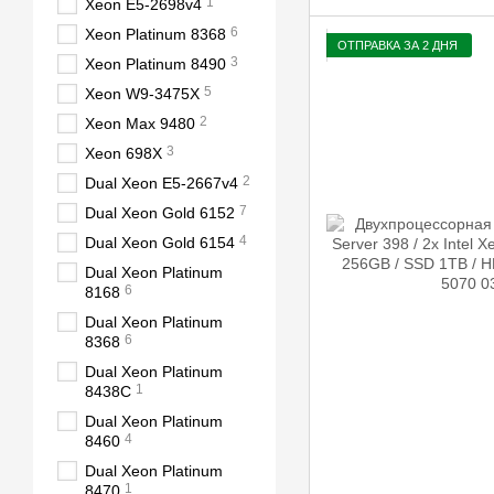
1
Xeon E5-2698v4
6
Xeon Platinum 8368
ОТПРАВКА ЗА 2 ДНЯ
3
Xeon Platinum 8490
5
Xeon W9-3475X
2
Xeon Max 9480
3
Xeon 698X
2
Dual Xeon E5-2667v4
7
Dual Xeon Gold 6152
4
Dual Xeon Gold 6154
Dual Xeon Platinum
6
8168
Dual Xeon Platinum
6
8368
Dual Xeon Platinum
1
8438C
Dual Xeon Platinum
4
8460
Dual Xeon Platinum
1
8470