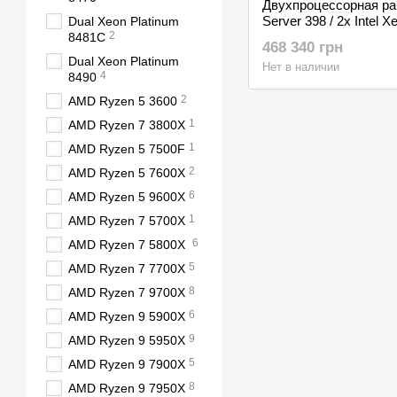
Двухпроцессорная ра
Server 398 / 2x Intel 
Dual Xeon Platinum
2
256GB / SSD 1TB / H
8481C
468 340 грн
5070
Dual Xeon Platinum
Нет в наличии
4
8490
2
AMD Ryzen 5 3600
1
AMD Ryzen 7 3800X
1
AMD Ryzen 5 7500F
2
AMD Ryzen 5 7600X
6
AMD Ryzen 5 9600X
1
AMD Ryzen 7 5700X
6
AMD Ryzen 7 5800X
5
AMD Ryzen 7 7700X
8
AMD Ryzen 7 9700X
6
AMD Ryzen 9 5900X
9
AMD Ryzen 9 5950X
5
AMD Ryzen 9 7900X
8
AMD Ryzen 9 7950X