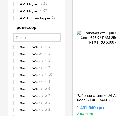
21
AMD Ryzen 7
67
AMD Ryzen 9
51
AMD Threadripper
Процессор
1
Xeon E5-1650v3
1
Xeon E5-2643v3
1
Xeon E5-2667v3
7
Xeon E5-2690v3
10
Xeon E5-2697v3
3
Xeon E5-2699v3
6
Xeon E5-1650v4
Рабочая станция AI AL
7
Xeon E5-2667v4
Xeon 698X / RAM 256G
1
Xeon E5-2690v4
RTX PRO 5000 48GB
1 491 940 грн
2
Xeon E5-2697v4
В наличии