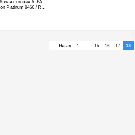
бочая станция ALFA
Xeon Platinum 8460 / RAM
DD 2TB / GeForce RTX
Назад
1
...
15
16
17
18