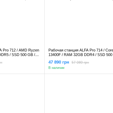
A Pro 712 / AMD Ryzen
Рабочая станция ALFA Pro 714 / Core
DDR5 / SSD 500 GB /
13400F / RAM 32GB DDR4 / SSD 500 
 8GB
NVIDIA Quadro M5000 8GB
47 890 грн
рн
57 080 грн
В наличии