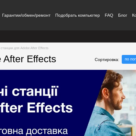
Гарантии/обмен/ремонт
Подобрать компьютер
FAQ
Блог
К
станции для Adobe After Effects
fter Effects
по по
Сортировка: