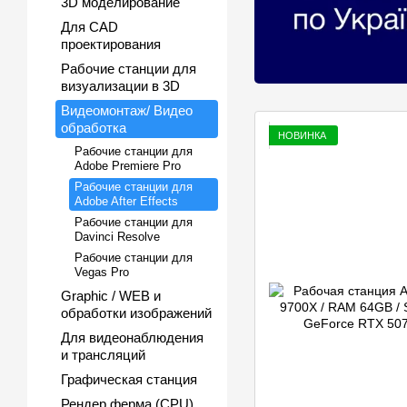
3D моделирование
Для CAD
проектирования
Рабочие станции для
визуализации в 3D
Видеомонтаж/ Видео
обработка
НОВИНКА
Рабочие станции для
Adobe Premiere Pro
Рабочие станции для
Adobe After Effects
Рабочие станции для
Davinci Resolve
Рабочие станции для
Vegas Pro
Graphic / WEB и
обработки изображений
Для видеонаблюдения
и трансляций
Графическая станция
Рендер ферма (CPU)