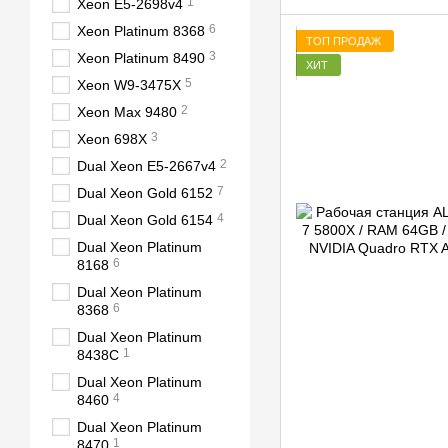
1
Xeon E5-2698v4
6
Xeon Platinum 8368
ТОП ПРОДАЖ
3
Xeon Platinum 8490
ХИТ
5
Xeon W9-3475X
2
Xeon Max 9480
3
Xeon 698X
2
Dual Xeon E5-2667v4
7
Dual Xeon Gold 6152
4
Dual Xeon Gold 6154
Dual Xeon Platinum
6
8168
Dual Xeon Platinum
6
8368
Dual Xeon Platinum
1
8438C
Dual Xeon Platinum
4
8460
Dual Xeon Platinum
1
8470