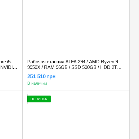
re i5-
Рабочая станция ALFA 294 / AMD Ryzen 9
 NVIDIA
9950X / RAM 96GB / SSD 500GB / HDD 2TB /
GeForce RTX 5070Ti 16GB
251 510 грн
В наличии
НОВИНКА