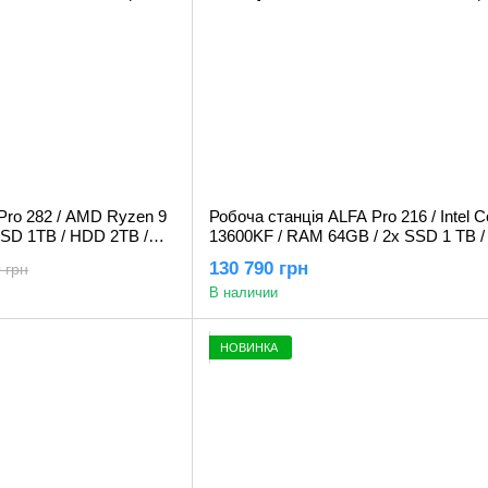
Pro 282 / AMD Ryzen 9
Робоча станція ALFA Pro 216 / Intel Co
SD 1TB / HDD 2TB /
13600KF / RAM 64GB / 2x SSD 1 TB /
A4000 16GB
Quadro RTX A4000 16GB
130 790 грн
 грн
В наличии
НОВИНКА