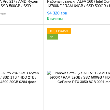
A Pro 217 / AMD Ryzen
Рабочая станция ALFA 160 / Intel Core
/ SSD 500GB / SSD 1TB
13700KF / RAM 64GB / SSD 500GB /
 A4000 16GB
2TB / GeForce RTX 3060 12GB
94 320 грн
 грн
В наличии
ТОП ПРОДАЖ
ХИТ