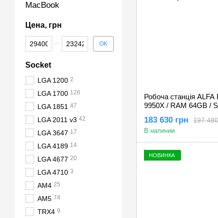
MacBook
Цена, грн
От Цена, грн
До Цена, грн
OK
Socket
2
LGA 1200
126
LGA 1700
Робоча станція ALFA 
9950X / RAM 64GB / S
47
LGA 1851
NVIDIA Quadro RTX 
42
183 630 грн
LGA 2011 v3
197 480
В наличии
17
LGA 3647
14
LGA 4189
НОВИНКА
20
LGA 4677
3
LGA 4710
25
AM4
74
AM5
9
TRX4