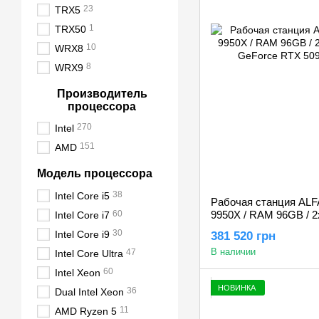
23
TRX5
1
TRX50
10
WRX8
8
WRX9
Производитель
процессора
270
Intel
151
AMD
Модель процессора
38
Intel Core i5
Рабочая станция ALF
60
9950X / RAM 96GB / 2
Intel Core i7
GeForce RTX 5090 3
30
Intel Core i9
381 520 грн
В наличии
47
Intel Core Ultra
60
Intel Xeon
НОВИНКА
36
Dual Intel Xeon
11
AMD Ryzen 5