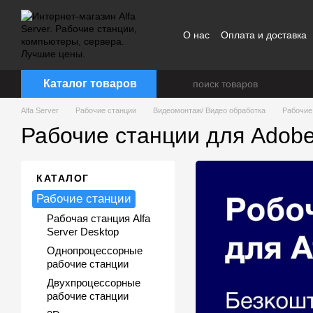
Перейти к основному контенту
О нас
Оплата и доставка
Каталог товаров
Alfa Server
Рабочие станции
Видеомонтаж/ Видео обработка
Рабочие 
Рабочие станции для Adobe A
КАТАЛОГ
Рабочие станции
Рабочая станция Alfa
Server Desktop
Однопроцессорные
рабочие станции
Двухпроцессорные
рабочие станции