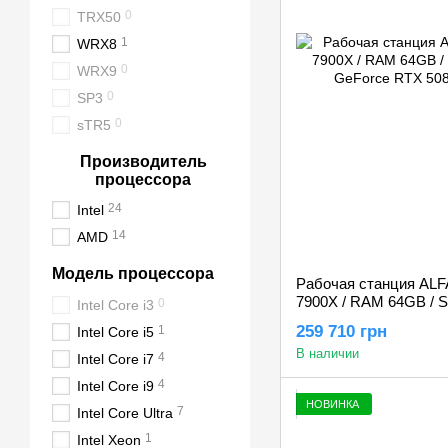
0
TRX50
1
WRX8
0
WRX9
0
SP3
0
sTR5
Производитель
процессора
24
Intel
14
AMD
Модель процессора
Рабочая станция ALF
7900X / RAM 64GB / S
0
Intel Core i3
GeForce RTX 5080 1
259 710 грн
1
Intel Core i5
В наличии
4
Intel Core i7
4
Intel Core i9
НОВИНКА
7
Intel Core Ultra
1
Intel Xeon