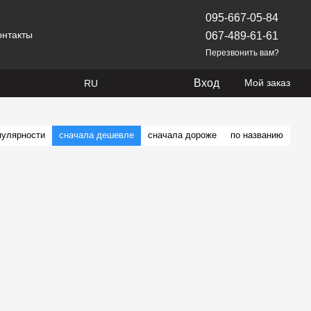
095-667-05-84
онтакты
067-489-61-61
Перезвонить вам?
Вход
Мой заказ
RU
пулярности
сначала дешевле
сначала дороже
по названию