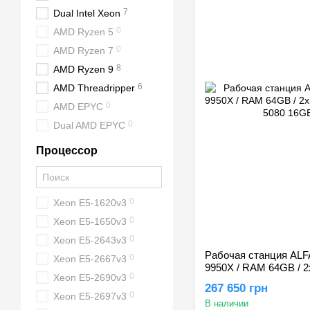
7
Dual Intel Xeon
0
AMD Ryzen 5
0
AMD Ryzen 7
8
AMD Ryzen 9
6
AMD Threadripper
0
AMD EPYC
0
Dual AMD EPYC
Процессор
0
Xeon E5-1620v3
0
Xeon E5-1650v3
0
Xeon E5-2643v3
Рабочая станция ALF
0
Xeon E5-2667v3
9950X / RAM 64GB / 2
0
Xeon E5-2690v3
RTX 5080 16GB
267 650 грн
0
Xeon E5-2697v3
В наличии