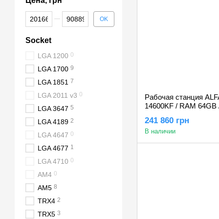
Цена, грн
От Цена, грн
До Цена, грн
OK
Socket
0
LGA 1200
9
LGA 1700
7
LGA 1851
0
LGA 2011 v3
Рабочая станция ALFA 
14600KF / RAM 64GB /
5
LGA 3647
RTX 5080 16GB
241 860 грн
2
LGA 4189
В наличии
0
LGA 4647
1
LGA 4677
0
LGA 4710
0
AM4
8
AM5
2
TRX4
3
TRX5