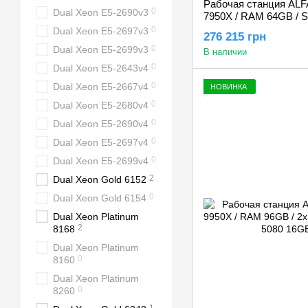
Рабочая станция ALF
0
Dual Xeon E5-2690v3
7950X / RAM 64GB / S
GeForce RTX 5080 1
0
Dual Xeon E5-2697v3
276 215 грн
0
Dual Xeon E5-2699v3
В наличии
0
Dual Xeon E5-2643v4
0
Dual Xeon E5-2667v4
НОВИНКА
0
Dual Xeon E5-2680v4
0
Dual Xeon E5-2690v4
0
Dual Xeon E5-2697v4
0
Dual Xeon E5-2699v4
2
Dual Xeon Gold 6152
0
Dual Xeon Gold 6154
Dual Xeon Platinum
2
8168
Dual Xeon Platinum
0
8160
Dual Xeon Platinum
0
8260