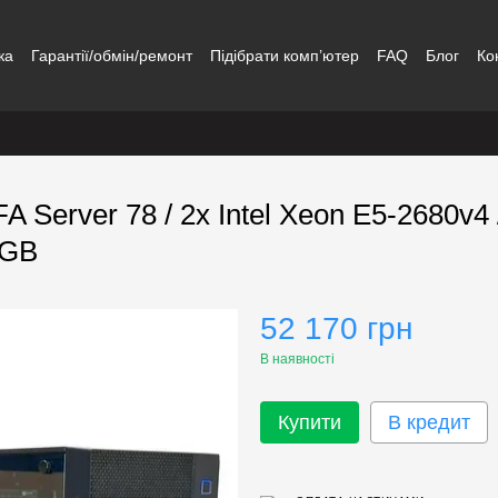
ка
Гарантії/обмін/ремонт
Підібрати комп’ютер
FAQ
Блог
Ко
 Server 78 / 2x Intel Xeon E5-2680v
8GB
52 170 грн
В наявності
Купити
В кредит