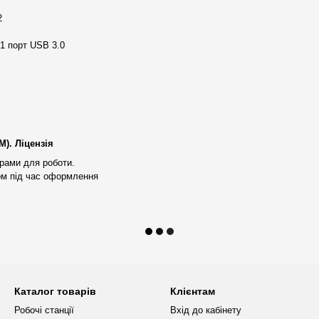
e гарантує надійність та
2
 1 порт USB 3.0
ш надійний партнер на шляху до
них клієнтів;
). Ліцензія
ідібрати необхідну робочу
рами для роботи.
ом під час оформлення
удь-якої робочої станції,
уючі
. Максимальне
ування продуктивності робочих
ння, налаштований BIOS та
Каталог товарів
Клієнтам
Робочі станції
Вхід до кабінету