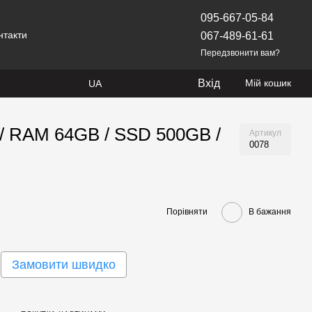
095-667-05-84
нтакти
067-489-61-61
Передзвонити вам?
Вхід
Мій кошик
UA
4 / RAM 64GB / SSD 500GB /
Артикул
0078
Порівняти
В бажання
Замовити швидко