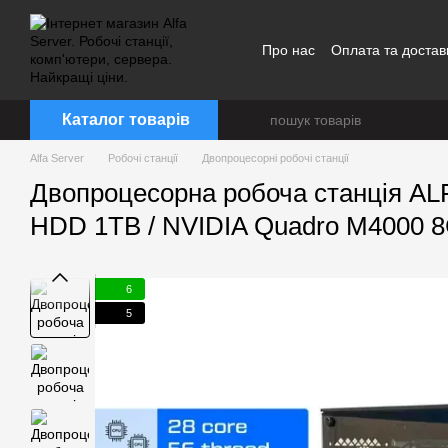
Перейти до основного контенту
Про нас
Оплата та достав
Каталог товарів
Alfa Server
Робочі станції
Двопроцесорні робочі станції
Двопроцесорна робоча станція ALFA
HDD 1TB / NVIDIA Quadro M4000 
6
5