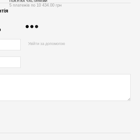
ПОКУПКА ЧАСТИНАМИ
5 платежів по 10 434.00 грн
нтія
р
Увійти за допомогою