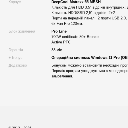
Корпус
DeepCool Matrexx 55 MESH
Блок живлення потужністю 750 Вт з сертифікацією 80+ Bronz
Кількість для HDD 3,5" відсіків внутрішніх: 
Кількість HDD/SSD 2,5" відсіків: 2+2
ефективність енергоспоживання.
Порти на передній панелі: 2 порти USB 2.0,
Робочі станції Alfa Server - це не просто робочі станції, це ва
6х Fan Pro 120мм.
реалізації найсміливіших ідей!
Блок живлення
Pro Line
700W certificate 80+ Bronze
Active PFC
Чому варто вибрати робочу станцію Alfa Server?
Гарантія
38 міс.
Alfa Server
на ринку 11 років
і має понад 10 000 задоволе
+ Бонус
Операційна система: Windows 11 Pro (OEM
Ви отримаєте
професійну консультацію
, допоможемо п
Додатково
Бонусом можемо встановити необхідні прог
Перелік програм узгоджується з менеджер
станція, якщо ви не знаєте, що вам потрібно;
замовлення.
Власне виробництво
, гнужкі конфігурації (комлектуючі б
можна змінити з перерахунком вартості);
Використовуємо тільки
ТОПОВІ , високоякісні комплект
співвідношення ціна-якість.
Повна гарантія 38 місяців
;
Максимальна продуктивність
робочої станції. Налашт
станцій Alfa Server, розгін процесора, рідинне охолодже
бенчмаркінг оптимізують ваші програмні додатки;