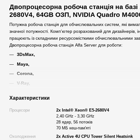
Двопроцесорна робоча станція на базі 2
2680V4, 64GB ОЗП, NVIDIA Quadro M400
Потужна робоча станція для обчислювальних систем, які вима
значної потужності. Комп'ютер розрахований для дизайнерів, інж
працюють із складними ресурсомісткими обчислювальними за
Двопроцесорна робоча станція Alfa Server для роботи:
3DsMax,
Maya,
Corona,
V-Ray,
Blender та інші програми для 3D моделювання та ренде
Характеристики
З цією станцією ви не просто долаєте технічні обмеження, але
творчості. Інтегровані технології та високоякісні компоненти ста
Процесори
2х Intel® Xeon® E5-2680V4
які задачі — від складного 3D-моделювання до вимогливого ре
2,40 GHz - 3,30 GHz
28 ядер, 56 потоків
найскладніші процеси на плавний і неперервний творчий потік
70 МБ кеш-пам'яті
концентруватися на втіленні своєї візії, а не на обмеженнях об
піксель на екрані, кожна лінія коду, кожен кадр рендеру стає 
Охолодження
2x Active 4U CPU Tower Silent Heatsink