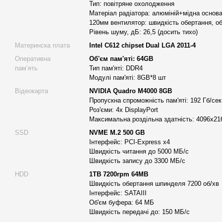
Тип: повітряне охолодження
професіоналізму та амбіцій. Це не просто інвестиція в обладн
Матеріал радіатора: алюміній+мідна основа
вашої кар'єри та творчих досягнень.
120мм вентилятор: швидкість обертання, об
Відкрийте нові горизонти творчості з двопроцесорною робочою с
Рівень шуму, дБ: 26,5 (досить тихо)
об'єднує в собі неперевершену потужність та безперервну про
Материнска плата
Intel C612 chipset Dual LGA 2011-4
обчислювальних задач.
Оперативна
Об'єм пам'яті: 64GB
Серцем цієї машини є два процесори Intel® Xeon® E5-268
памʼять
Тип пам'яті: DDR4
Модулі пам'яті: 8GB*8 шт
швидкодію завдяки 28 ядрам та 56 потокам, не зважаючи на
Відеокарта
NVIDIA Quadro M4000 8GB
64 ГБ оперативної пам'яті DDR4 гарантують беззупинний по
Пропускна спроможність пам'яті: 192 Гб/сек
Відеокарта NVIDIA Quadro M4000 8GB відкриває перед вами 
Роз'єми: 4х DisplayPort
Максимальна роздільна здатність: 4096x21
моделювання та рендерингу. Чи то Maya, чи Blender, чи інші
буде працювати плавно та ефективно.
SSD
NVME M.2 500 GB
Інтерфейс: PCI-Express x4
Не турбуйтеся про зберігання даних завдяки швидкісному 5
Швидкість читання до 5000 МБ/с
швидкістю читання до 5000 МБ/с та додатковому 1 ТБ HDD 
Швидкість запису до 3300 МБ/с
обсягів великих файлів.
HDD
1TB 7200rpm 64MB
Система охолодження Active 4U CPU Tower Silent Heatsink
Швидкість обертання шпинделя 7200 об/хв
Інтерфейс: SATAIII
температуру компонентів навіть під час найбільш інтенсив
Об'єм буфера: 64 МБ
та спокій у вашій роботі.
Швидкість передачі до: 150 МБ/с
Усе це зібрано у стильний та функціональний корпус Deep