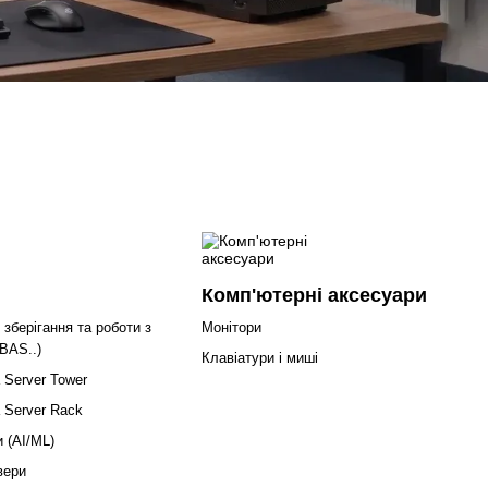
Комп'ютерні аксесуари
зберігання та роботи з
Монітори
BAS..)
Клавіатури і миші
 Server Tower
 Server Rack
 (AI/ML)
вери