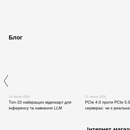
Блог
24 липня 2026
21 липня 2026
Топ-10 найкращих відеокарт для
PCIe 4.0 проти PCIe 5.
інференсу та навчання LLM
серверах: чи є реальна
Інтернет магаз