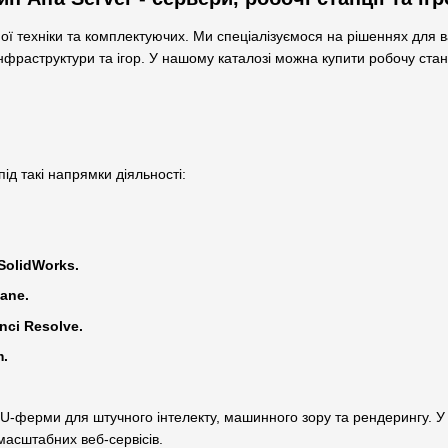
ої техніки та комплектуючих. Ми спеціалізуємося на рішеннях для 
нфраструктури та ігор. У нашому каталозі можна купити робочу станц
ід такі напрямки діяльності:
 SolidWorks.
tane.
inci Resolve.
m.
U-ферми для штучного інтелекту, машинного зору та рендерингу. У 
и масштабних веб-сервісів.