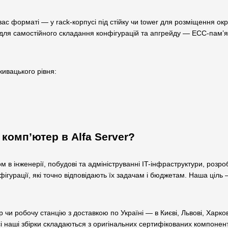
ас форматі — у rack-корпусі під стійку чи tower для розміщення о
 для самостійного складання конфігурацій та апгрейду — ECC-пам’ят
живацького рівня:
комп’ютер в Alfa Server?
м в інженерії, побудові та адмініструванні IT-інфраструктури, розр
ігурації, які точно відповідають їх задачам і бюджетам. Наша ціль
р чи робочу станцію з доставкою по Україні — в Києві, Львові, Харко
і наші збірки складаються з оригінальних сертифікованих компоненті