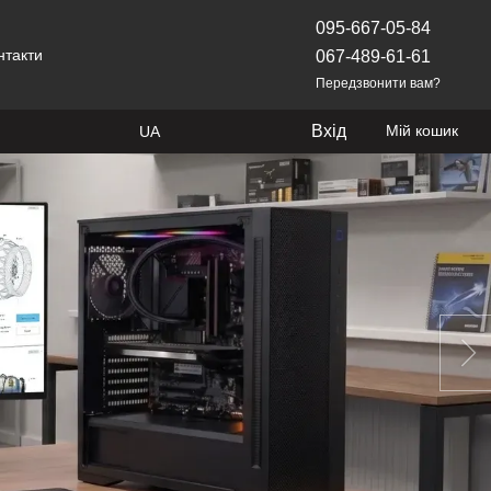
095-667-05-84
нтакти
067-489-61-61
Передзвонити вам?
Вхід
Мій кошик
UA