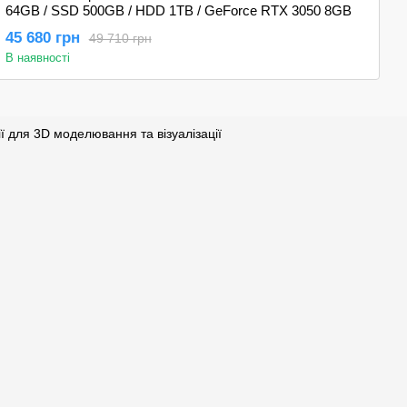
64GB / SSD 500GB / HDD 1TB / GeForce RTX 3050 8GB
Xe
G
45 680 грн
3
49 710 грн
В наявності
В 