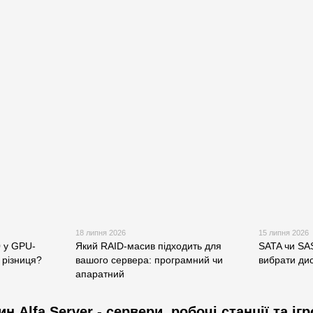
18 липня 2026
15 липня 2026
0 у GPU-
Який RAID-масив підходить для
SATA чи SA
 різниця?
вашого сервера: програмний чи
вибрати ди
апаратний
ин Alfa Server - сервери, робочі станції та іг