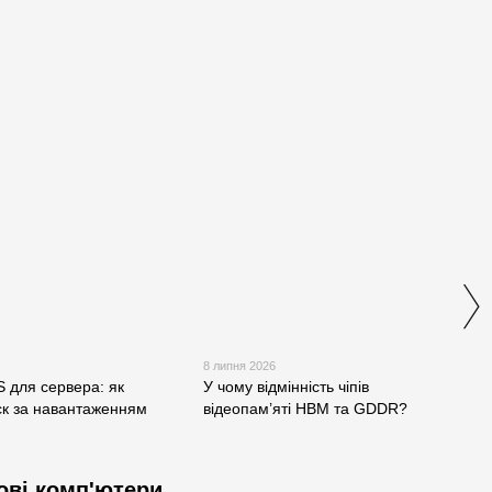
8 липня 2026
S для сервера: як
У чому відмінність чіпів
ск за навантаженням
відеопам’яті HBM та GDDR?
рові комп'ютери