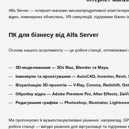
Alfa Server — інтернет-магазин високопродуктивної комп’ютерн
відео, інженерних обчислень, VR-симуляцій, підтримки бізнес-і
ПК для бізнесу від Alfa Server
Основа нашого асортименту — це робочі станції, оптимізовані п
3D-моделювання — 3Ds Max, Blender та Maya.
Інженерію та проєктування — AutoCAD, Inventor, Revit,
Візуалізацію 3D-проєктів — V-Ray, Corona, Redshift, Oc
Обробку відео — Adobe Premiere Pro, After Effects, DaV
Редагування графіки — Photoshop, Illustrator, Lightroo
Ми пропонуємо й вузькоспеціалізовані рішення, наприклад, GP
робочі станції — вигідні рішення для віртуалізації та підтримк