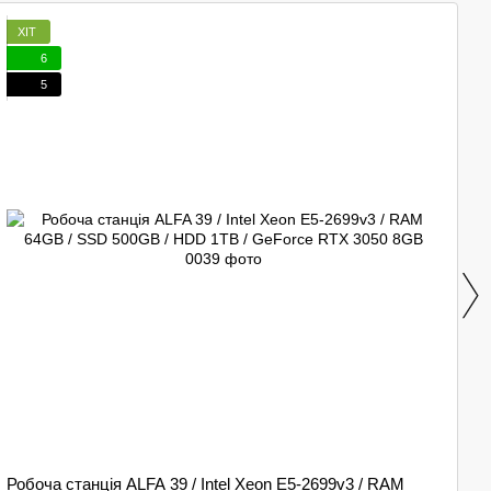
ХІТ
6
5
Робоча станція ALFA 39 / Intel Xeon E5-2699v3 / RAM
Дв