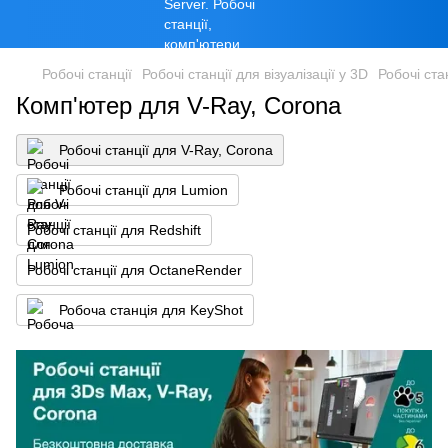
Робочі станції
Робочі станції для візуалізації у 3D
Робочі ста
Комп'ютер для V-Ray, Corona
Робочі станції для V-Ray, Corona
Робочі станції для Lumion
Робочі станції для Redshift
Робочі станції для OctaneRender
Робоча станція для KeyShot