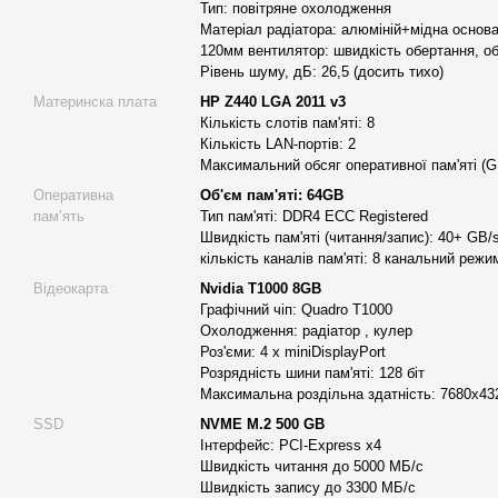
великих навантажень із частотою 3,2 GHz, за допомогою технол
Тип: повітряне охолодження
здатний досягати частоти в 3.6 GHz. У роботі процесор викори
Матеріал радіатора: алюміній+мідна основа
120мм вентилятор: швидкість обертання, об
Теплова потужність процесора складає 135 Вт. Основне наван
Рівень шуму, дБ: 26,5 (досить тихо)
кількома обчислювальними ядрами. CPU з 16 ядрами підвищують
результат, продуктивність графічної станції і використовує 40 М
Материнска плата
HP Z440 LGA 2011 v3
Кількість слотів пам'яті: 8
має TDP на рівні 135 ват. У реальних умовах при тестуванні гра
Кількість LAN-портів: 2
просадка тактових частот: ні відносно важкому рендерингу ні 
Максимальний обсяг оперативної пам'яті (G
завдяки 16 ядрам і 32 потокам ми можемо справлятися зі скл
Оперативна
Об'єм пам'яті: 64GB
памʼять
Тип пам'яті: DDR4 ECC Registered
Професійна відеокарта Nvidia T1000 8GB
дозволяє йти у сл
Швидкість пам'яті (читання/запис): 40+ GB/
технологій і працювати і самих останніх версіях САПР програм 
кількість каналів пам'яті: 8 канальний режи
програм для 3D моделювання. NVIDIA® T1000, побудований на
Відеокарта
Nvidia T1000 8GB
GPU
, є потужним, низькопрофільне рішення, яке забезпечує по
Графічний чіп: Quadro T1000
продуктивність і можливості, необхідні для вимогливих профе
Охолодження: радіатор , кулер
розмірі графічна карта. Завдяки
896 ядрам CUDA та 8 ГБ пам’
Роз'єми: 4 x miniDisplayPort
професіоналам працювати з кількома програмами, починаючи
Розрядність шини пам'яті: 128 біт
Максимальна роздільна здатність: 7680x43
редагування відео. Підтримка до чотирьох дисплеїв 5K дає вам
робочий простір для перегляду вашої роботи в приголомшливи
SSD
NVME M.2 500 GB
Інтерфейс: PCI-Express x4
Швидкість читання до 5000 МБ/с
Першокласна материнська плата HP Z440 LGA 2011v3 WS, пер
Швидкість запису до 3300 МБ/с
з безлічі комплектуючих в єдину систему, що дозволяє з'єднати