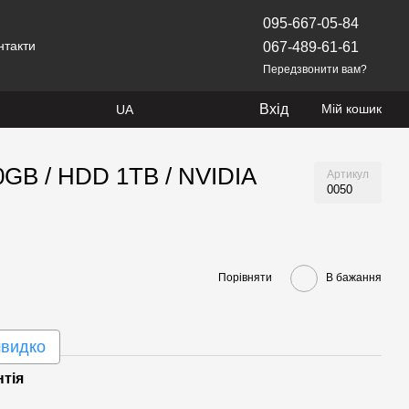
095-667-05-84
нтакти
067-489-61-61
Передзвонити вам?
Вхід
Мій кошик
UA
00GB / HDD 1TB / NVIDIA
Артикул
0050
Порівняти
В бажання
швидко
нтія