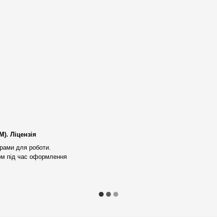
них клієнтів;
ідібрати необхідну робочу
удь-якої робочої станції,
уючі
. Максимальне
). Ліцензія
рами для роботи.
ування продуктивності робочих
ом під час оформлення
ння, налаштований BIOS та
тестування
на стабільність
 Нової Пошти
) або адресно