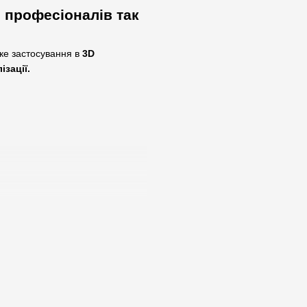
я професіоналів так
оке застосування в
3D
зації.
и, 32 потоки, що працює без