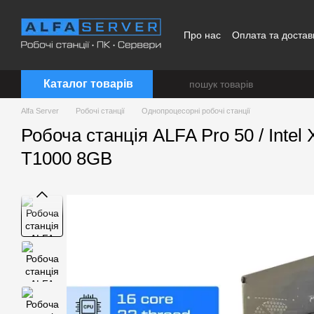
Перейти до основного контенту
Про нас
Оплата та достав
Каталог товарів
Alfa Server
Робочі станції
Однопроцесорні робочі станції
Робоча станція ALFA Pro 50 / Inte
T1000 8GB