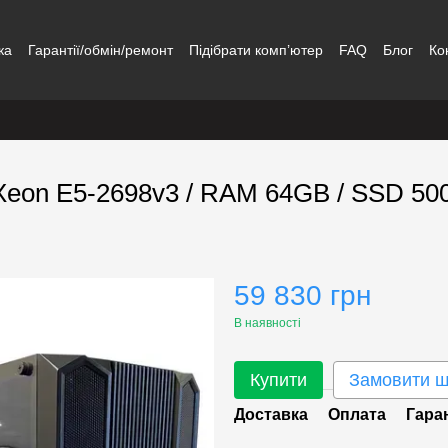
ка
Гарантії/обмін/ремонт
Підібрати комп’ютер
FAQ
Блог
Ко
l Xeon E5-2698v3 / RAM 64GB / SSD 5
59 830 грн
В наявності
Купити
Замовити 
Доставка
Оплата
Гара