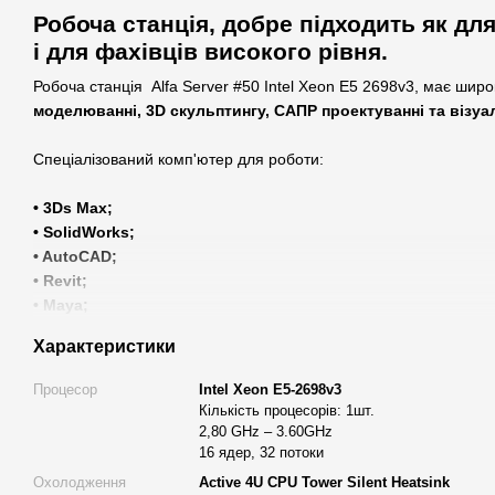
Робоча станція, добре підходить як дл
і для фахівців високого рівня.
Робоча станція Alfa Server #50 Intel Xeon E5 2698v3, має шир
моделюванні, 3D скульптингу, САПР проектуванні та візуалі
Спеціалізований комп'ютер для роботи:
• 3Ds Max;
• SolidWorks
;
• AutoCAD;
• Revit;
• Maya;
• Corona;
Характеристики
• V-Ray;
• Archicad;
Процесор
Intel Xeon E5-2698v3
• ZBrush;
Кількість процесорів: 1шт.
• Adobe Photoshop та інші.
2,80 GHz – 3.60GHz
16 ядер, 32 потоки
Робоча станція має процесор
Intel Xeon E5 2698v3
з 16 ядрам
Охолодження
Active 4U CPU Tower Silent Heatsink