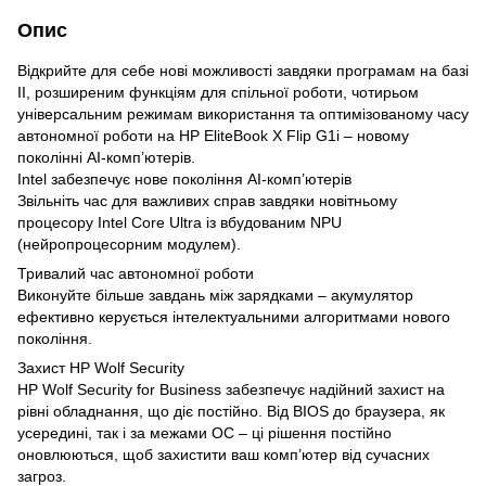
Опис
Відкрийте для себе нові можливості завдяки програмам на базі
ІІ, розширеним функціям для спільної роботи, чотирьом
універсальним режимам використання та оптимізованому часу
автономної роботи на HP EliteBook X Flip G1i – новому
поколінні AI-комп’ютерів.
Intel забезпечує нове покоління AI-комп’ютерів
Звільніть час для важливих справ завдяки новітньому
процесору Intel Core Ultra із вбудованим NPU
(нейропроцесорним модулем).
Тривалий час автономної роботи
Виконуйте більше завдань між зарядками – акумулятор
ефективно керується інтелектуальними алгоритмами нового
покоління.
Захист HP Wolf Security
HP Wolf Security for Business забезпечує надійний захист на
рівні обладнання, що діє постійно. Від BIOS до браузера, як
усередині, так і за межами ОС – ці рішення постійно
оновлюються, щоб захистити ваш комп’ютер від сучасних
загроз.