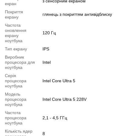
з сенсорним екраном
екран
Покриття
глянець з покриттям антивідблиску
екрану
Частота
оновлення
120 Гц
екрану
ноутбука
Тип екрану
IPS
Виробник
процесора для
Intel
ноутбука
Серія
процесора
Intel Core Ultra 5
ноутбука
Модель
процесора
Intel Core Ultra 5 228V
ноутбука
Частота
процесора
2,1 - 4,5 ГГц
ноутбука
Кількість ядер
8