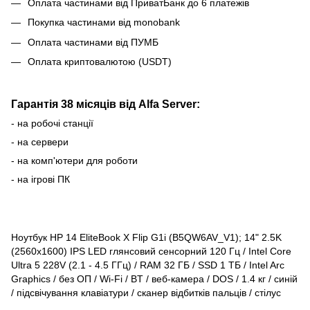
Оплата частинами від ПриватБанк до 6 платежів
Покупка частинами від monobank
Оплата частинами від ПУМБ
Оплата криптовалютою (USDT)
Гарантія 38 місяців від Alfa Server:
- на робочі станції
- на сервери
- на комп'ютери для роботи
- на ігрові ПК
Ноутбук HP 14 EliteBook X Flip G1i (B5QW6AV_V1); 14" 2.5K
(2560x1600) IPS LED глянсовий сенсорний 120 Гц / Intel Core
Ultra 5 228V (2.1 - 4.5 ГГц) / RAM 32 ГБ / SSD 1 ТБ / Intel Arc
Graphics / без ОП / Wi-Fi / BT / веб-камера / DOS / 1.4 кг / синій
/ підсвічування клавіатури / сканер відбитків пальців / стілус