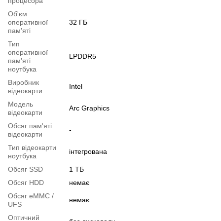
процесора
Об'єм
оперативної
32 ГБ
пам'яті
Тип
оперативної
LPDDR5
пам'яті
ноутбука
Виробник
Intel
відеокарти
Модель
Arc Graphics
відеокарти
Обсяг пам'яті
-
відеокарти
Тип відеокарти
інтегрована
ноутбука
Обсяг SSD
1 ТБ
Обсяг HDD
немає
Обсяг eMMC /
немає
UFS
Оптичний