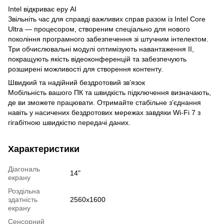
Intel відкриває еру AI
Звільніть час для справді важливих справ разом із Intel Core
Ultra — процесором, створеним спеціально для нового
покоління програмного забезпечення зі штучним інтелектом.
Три обчислювальні модулі оптимізують навантаження ІІ,
покращують якість відеоконференцій та забезпечують
розширені можливості для створення контенту.
Швидкий та надійний бездротовий зв’язок
Мобільність вашого ПК та швидкість підключення визначають,
де ви зможете працювати. Отримайте стабільне з’єднання
навіть у насичених бездротових мережах завдяки Wi-Fi 7 з
гігабітною швидкістю передачі даних.
Характеристики
Діагональ
14"
екрану
Роздільна
здатність
2560x1600
екрану
Сенсорний