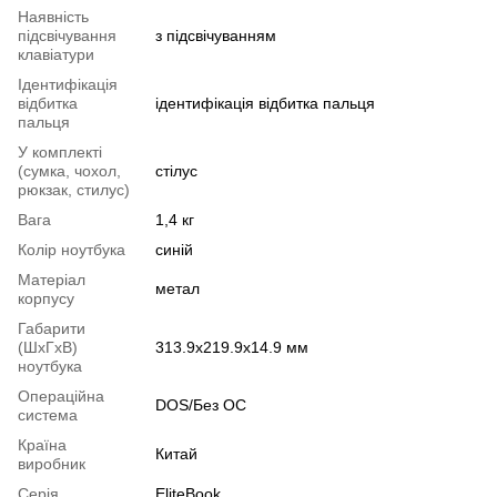
Наявність
підсвічування
з підсвічуванням
клавіатури
Ідентифікація
відбитка
ідентифікація відбитка пальця
пальця
У комплекті
(сумка, чохол,
стілус
рюкзак, стилус)
Вага
1,4 кг
Колір ноутбука
синій
Матеріал
метал
корпусу
Габарити
(ШхГхВ)
313.9х219.9х14.9 мм
ноутбука
Операційна
DOS/Без ОС
система
Країна
Китай
виробник
Серія
EliteBook