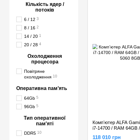
Кількість ядер /
потоків
3
6 / 12
2
8 / 16
1
14 / 20
4
20 / 28
Охолодження
процесора
Повітряне
10
охолодження
Оперативна памʼять
5
64Gb
5
96Gb
Тип оперативної
Компʼютер ALFA Gaming
пам'яті
i7-14700 / RAM 64GB 
10
DDR5
RTX 5060 8GB
118 010 грн