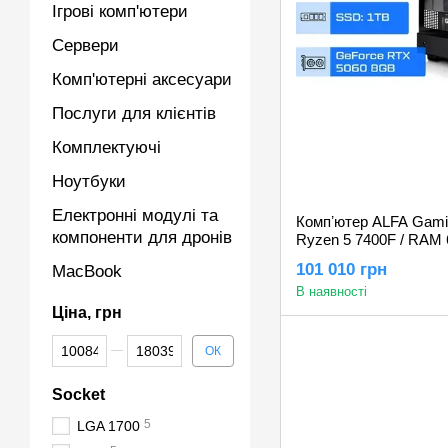
Ігрові комп'ютери
Сервери
Комп'ютерні аксесуари
Послуги для клієнтів
Комплектуючі
Ноутбуки
Електронні модулі та
Компʼютер ALFA Gami
компоненти для дронів
Ryzen 5 7400F / RAM 
GeForce RTX 5060 8
101 010 грн
MacBook
В наявності
Ціна, грн
Від Ціна, грн
До Ціна, грн
ОК
Socket
5
LGA 1700