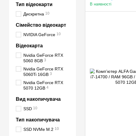
Тип відеокарти
В наявності
10
Дискретна
Сімейство відеокарт
10
NVIDIA GeForce
Відеокарта
Nvidia GeForce RTX
3
5060 8GB
Nvidia GeForce RTX
3
5060Ti 16GB
Nvidia GeForce RTX
4
5070 12GB
Вид накопичувача
10
SSD
Тип накопичувача
10
SSD NVMe M.2