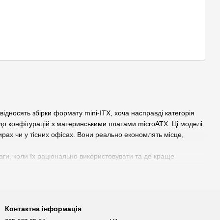
відносять збірки формату mini-ITX, хоча насправді категорія
 до конфігурацій з материнськими платами microATX. Ці моделі
рах чи у тісних офісах. Вони реально економлять місце,
аги, коли їх раціонально використовувати та де краще
Контактна інформація