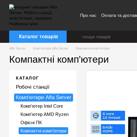
Перейти до основного контенту
Про нас
Оплата та достав
Каталог товарів
Alfa Server
Комп'ютери Alfa Server
Компактні комп'ютери
Компактні комп'ютери
КАТАЛОГ
Робочі станції
Комп'ютери Alfa Server
Комп'ютер Intel Core
Комп'ютер AMD Ryzen
Офісні ПК
Компактні комп'ютери