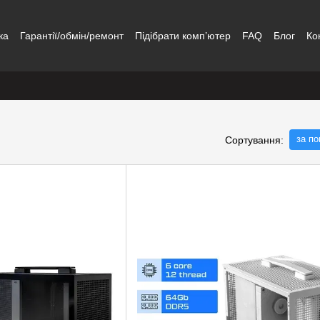
ка
Гарантії/обмін/ремонт
Підібрати комп’ютер
FAQ
Блог
Ко
за п
Сортування: