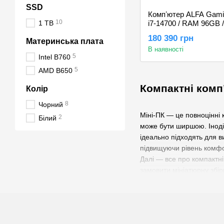
SSD
Компʼютер ALFA Gaming
10
1 TB
i7-14700 / RAM 96GB 
RTX 5070 12GB
180 390 грн
Материнська плата
В наявності
5
Intel B760
5
AMD B650
Компактні комп’
Колір
8
Чорний
Міні-ПК — це повноцінні 
2
Білий
може бути ширшою. Іноді 
ідеально підходять для в
підвищуючи рівень комф
Далі — все про компактні
замовити мініатюрну збір
Переваги компактни