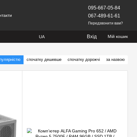
095-667-05-84
нтакти
067-489-61-61
Передзвонити вам?
Вхід
Мій кошик
UA
опулярністю
спочатку дешевше
спочатку дорожчі
за назвою