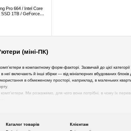
 Pro 664 / Intel Core
/ SSD 1TB / GeForce
ютери (міні-ПК)
комп’ютери в компактному форм-факторі. Зазвичай до цієї категорії 
в неї включають й інші збірки — від мініатюрних вбудованих блоків
икористання в обмеженому просторі, наприклад, в маленьких кварти
орту.
 комп’ютери. Ми розкажемо, для чого вони потрібні, в чому їх перев
ку.
х комп’ютерів
Каталог товарів
Клієнтам