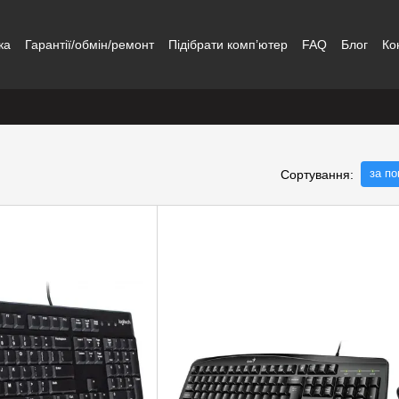
ка
Гарантії/обмін/ремонт
Підібрати комп’ютер
FAQ
Блог
Ко
за п
Сортування: