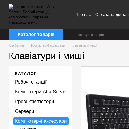
Перейти до основного контенту
Про нас
Оплата та достав
Каталог товарів
Alfa Server
Комп'ютерні аксесуари
Клавіатури і миші
Клавіатури і миші
КАТАЛОГ
Робочі станції
Комп'ютери Alfa Server
Ігрові комп'ютери
Сервери
Комп'ютерні аксесуари