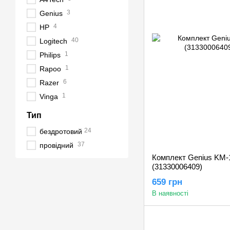
3
Genius
4
HP
40
Logitech
1
Philips
1
Rapoo
6
Razer
1
Vinga
Тип
24
бездротовий
37
провідний
Комплект Genius KM-1
(31330006409)
659 грн
В наявності