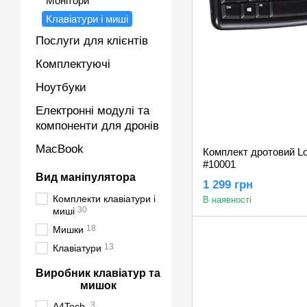
Монітори
Клавіатури і миші
Послуги для клієнтів
Комплектуючі
Ноутбуки
Електронні модулі та
компоненти для дронів
MacBook
Комплект дротовий L
#10001
Вид маніпулятора
1 299 грн
Комплекти клавіатури і
В наявності
30
миші
18
Мишки
13
Клавіатури
Виробник клавіатур та
мишок
3
A4Tech