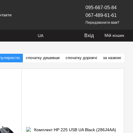
095-667-05-84
нтакти
067-489-61-61
Передзвонити вам?
Вхід
Мій кошик
UA
опулярністю
спочатку дешевше
спочатку дорожчі
за назвою