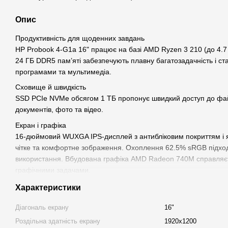
Опис
Продуктивність для щоденних завдань
HP Probook 4-G1a 16" працює на базі AMD Ryzen 3 210 (до 4.7 
24 ГБ DDR5 пам’яті забезпечують плавну багатозадачність і ст
програмами та мультимедіа.
Сховище й швидкість
SSD PCIe NVMe обсягом 1 ТБ пропонує швидкий доступ до файл
документів, фото та відео.
Екран і графіка
16-дюймовий WUXGA IPS-дисплей з антибліковим покриттям і я
чітке та комфортне зображення. Охоплення 62.5% sRGB підхо
використання. Вбудована графіка AMD Radeon 740M справляєт
графічними задачами.
Захист і практичність
Характеристики
Сканер відбитків пальців і вебкамера FHD 1080p гарантують безп
Діагональ екрану
16"
Водовідштовхувальна клавіатура з підсвіткою додає зручності п
Роздільна здатність екрану
1920x1200
Мобільність і підключення