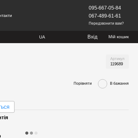
095-667-05-84
нтакти
067-489-61-61
Передзвонити вам?
Вхід
Мій кошик
UA
Артикул
119689
Порівняти
В бажання
ться
нтія
р