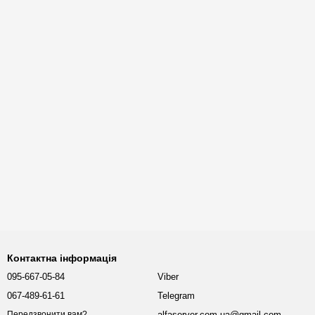
Контактна інформація
095-667-05-84
Viber
067-489-61-61
Telegram
alfaserver.com.ua@gmail.com
Передзвонити вам?