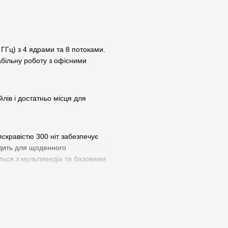
ГГц) з 4 ядрами та 8 потоками.
абільну роботу з офісними
ів і достатньо місця для
скравістю 300 ніт забезпечує
дить для щоденного
ься з мультимедіа та базовими
еку та якісну відеозв’язок.
ри роботі.