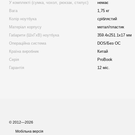
У комплекті (сумка, чохол, рюкзак, стилус)
немає
Вага
1,75 кг
Колір ноутбука
сріблястий
Матеріал корпусу
метал/пластик
Габарити (ШхГхВ) ноутбука
359.4х251.1х17 мм
Операційна система
DOS/Без ОС
Країна виробник
Китай
Серія
ProBook
Гарантія
12 міс.
© 2012—2026
Мобільна версія