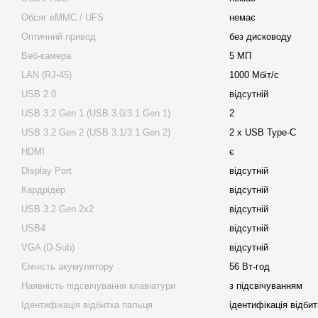
Обсяг eMMC / UFS
немає
Оптичний привод
без дисководу
Веб-камера
5 МП
LAN (RJ-45)
1000 Мбіт/с
USB 2.0
відсутній
USB 3.2 Gen 1 (USB 3.0/3.1 Gen 1)
2
USB 3.2 Gen 2 (USB 3.1/3.1 Gen 2)
2 x USB Type-C
HDMI
є
Display Port
відсутній
Кардрідер
відсутній
USB 3.2 Gen 2x2
відсутній
USB4
відсутній
VGA (D-Sub)
відсутній
Ємність акумулятору
56 Вт-год
Наявність підсвічування клавіатури
з підсвічуванням
Ідентифікація відбитка пальця
ідентифікація відби