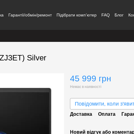
ка
Гарантії/обмін/ремонт
Підібрати комп’ютер
FAQ
Блог
Ко
ZJ3ET) Silver
45 999 грн
Немає в наявності
Повідомити, коли з'яви
Доставка
Оплата
Гара
Новий відгук або комента