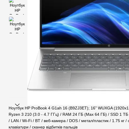
Ноутбук HP ProBook 4 G1ah 16 (B9ZJ3ET); 16" WUXGA (1920x1
Ryzen 3 210 (3.0 - 4.7 ГГц) / RAM 24 ГБ (Max 64 ГБ) / SSD 1 Т
/ LAN / Wi-Fi / BT / веб-камера / DOS / метал/пластик / 1.75 кг /
клавіатури / сканер відбитків пальців