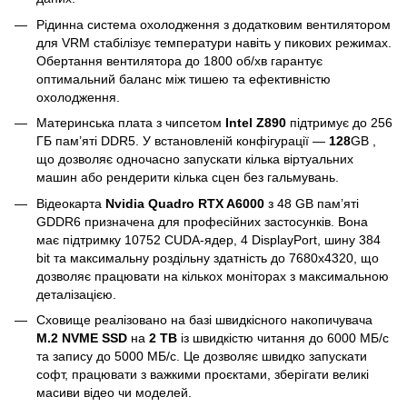
Рідинна система охолодження з додатковим вентилятором
для VRM стабілізує температури навіть у пикових режимах.
Обертання вентилятора до 1800 об/хв гарантує
оптимальний баланс між тишею та ефективністю
охолодження.
Материнська плата з чипсетом
Intel Z890
підтримує до 256
ГБ пам’яті DDR5. У встановленій конфігурації —
128
GB ,
що дозволяє одночасно запускати кілька віртуальних
машин або рендерити кілька сцен без гальмувань.
Відеокарта
Nvidia Quadro RTX A6000
з 48 GB пам’яті
GDDR6 призначена для професійних застосунків. Вона
має підтримку 10752 CUDA-ядер, 4 DisplayPort, шину 384
bit та максимальну роздільну здатність до 7680x4320, що
дозволяє працювати на кількох моніторах з максимальною
деталізацією.
Сховище реалізовано на базі швидкісного накопичувача
M.2 NVME SSD
на
2 TB
із швидкістю читання до 6000 МБ/с
та запису до 5000 МБ/с. Це дозволяє швидко запускати
софт, працювати з важкими проєктами, зберігати великі
масиви відео чи моделей.