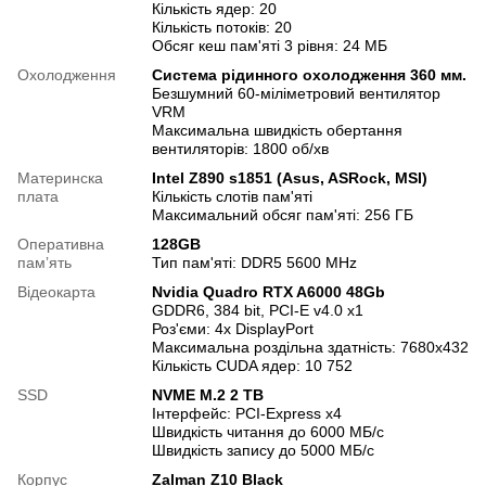
Кількість ядер: 20
Кількість потоків: 20
Обсяг кеш пам'яті 3 рівня: 24 МБ
Охолодження
Система рідинного охолодження 360 мм.
Безшумний 60-міліметровий вентилятор
VRM
Максимальна швидкість обертання
вентиляторів: 1800 об/хв
Материнска
Intel Z890 s1851 (Asus, ASRock, MSI)
плата
Кількість слотів пам'яті
Максимальний обсяг пам'яті: 256 ГБ
Оперативна
128GB
памʼять
Тип пам'яті: DDR5 5600 MHz
Відеокарта
Nvidia Quadro RTX A6000 48Gb
GDDR6, 384 bit, PCI-E v4.0 x1
Роз'єми: 4х DisplayPort
Максимальна роздільна здатність: 7680x432
Кількість CUDA ядер: 10 752
SSD
NVME M.2 2 TB
Інтерфейс: PCI-Express x4
Швидкість читання до 6000 МБ/с
Швидкість запису до 5000 МБ/с
Корпус
Zalman Z10 Black