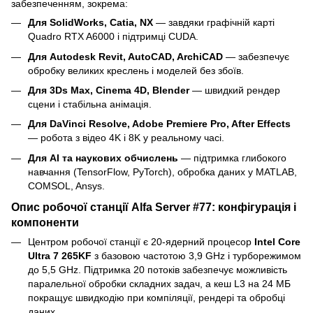
забезпеченням, зокрема:
Для SolidWorks, Catia, NX
— завдяки графічній карті
Quadro RTX A6000 і підтримці CUDA.
Для Autodesk Revit, AutoCAD, ArchiCAD
— забезпечує
обробку великих креслень і моделей без збоїв.
Для 3Ds Max, Cinema 4D, Blender
— швидкий рендер
сцени і стабільна анімація.
Для DaVinci Resolve, Adobe Premiere Pro, After Effects
— робота з відео 4K і 8K у реальному часі.
Для AI та наукових обчислень
— підтримка глибокого
навчання (TensorFlow, PyTorch), обробка даних у MATLAB,
COMSOL, Ansys.
Опис робочої станції Alfa Server #77: конфігурація і
компоненти
Центром робочої станції є 20-ядерний процесор
Intel Core
Ultra 7 265KF
з базовою частотою 3,9 GHz і турборежимом
до 5,5 GHz. Підтримка 20 потоків забезпечує можливість
паралельної обробки складних задач, а кеш L3 на 24 МБ
покращує швидкодію при компіляції, рендері та обробці
даних.