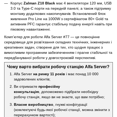
Корпус
Zalman Z10 Black
має 4 вентилятори 120 мм, USB
3.0 та Type-C порти на передній панелі, а також підтримку
монтажу додаткових накопичувачів. Встановлений блок
живлення Pro Line на 1000W з сертифікатом 80+ Gold та
активним PFC гарантує стабільну подачу енергії навіть при
піковому навантаженні.
Комп’ютер для роботи Alfa Server #77 — це повноцінне
середовище для розв’язання складних технічних, інженерних і
креативних задач, створене для тих, хто щодня працює з
вимогливим програмним забезпеченням і прагне стабільної та
передбачуваної роботи у довгостроковій перспективі.
Чому варто вибрати робочу станцію Alfa Server?
Alfa Server
на ринку 11 років
і має понад 10 000
задоволених клієнтів;
Ви отримаєте
професійну
консультацію
, допоможемо підібрати необхідну
робочу станція, якщо ви не знаєте, що вам потрібно;
Власне виробництво
, гнужкі конфігурації
(комлектуючі будь-якої робочої станції, можна змінити з
перерахунком вартості);