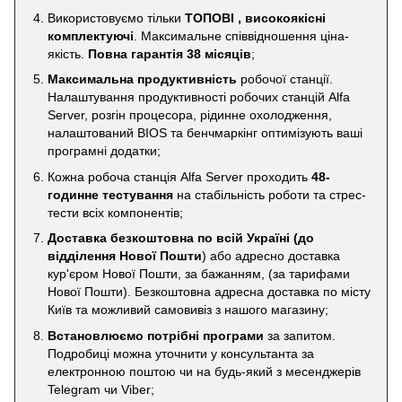
Використовуємо тільки
ТОПОВІ , високоякісні
комплектуючі
. Максимальне співвідношення ціна-
якість.
Повна гарантія 38 місяців
;
Максимальна продуктивність
робочої станції.
Налаштування продуктивності робочих станцій Alfa
Server, розгін процесора, рідинне охолодження,
налаштований BIOS та бенчмаркінг оптимізують ваші
програмні додатки;
Кожна робоча станція Alfa Server проходить
48-
годинне тестування
на стабільність роботи та стрес-
тести всіх компонентів;
Доставка безкоштовна по всій Україні
(до
відділення Нової Пошти
) або адресно доставка
кур'єром Нової Пошти, за бажанням, (за тарифами
Нової Пошти). Безкоштовна адресна доставка по місту
Київ та можливий самовивіз з нашого магазину;
Встановлюємо потрібні програми
за запитом.
Подробиці можна уточнити у консультанта за
електронною поштою чи на будь-який з месенджерів
Telegram чи Viber;