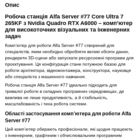
Опис
Робоча станція Alfa Server #77 Core Ultra 7
265KF з Nvidia Quadro RTX A6000 – комп’ютер
для високоточних візуальних та інженерних
задач
Комп’ютер для роботи Alfa Server #77 створений для
спеціалістів, яким необхідно обробляти великі обсяги даних,
рендерити 3D-сцени або запускати ресурсоємні програми для
проєктування. Ця конфігурація стане потужною базою для
роботи архітектора, відеомонтажера, конструктора, науковця
або спеціаліста з машинного навчання.
Робоча станція Alfa Server #77 ідеально підходить для
тривалої роботи в складних програмних середовищах, де
важлива не лише продуктивність, а й стабільність,
масштабованість і тиха робота системи.
Області застосування комп’ютера для роботи Alfa
Server #77
Цей комп’ютер обирають професіонали, які щодня працюють
з інженерним, графічним і обчислювальним програмним