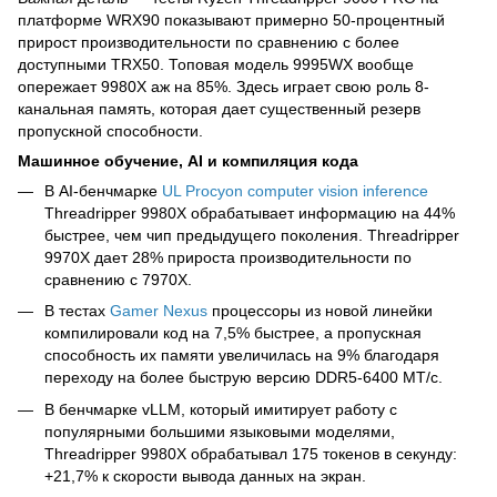
платформе WRX90 показывают примерно 50-процентный
прирост производительности по сравнению с более
доступными TRX50. Топовая модель 9995WX вообще
опережает 9980X аж на 85%. Здесь играет свою роль 8-
канальная память, которая дает существенный резерв
пропускной способности.
Машинное обучение, AI и компиляция кода
В AI-бенчмарке
UL Procyon computer vision inference
Threadripper 9980X обрабатывает информацию на 44%
быстрее, чем чип предыдущего поколения. Threadripper
9970X дает 28% прироста производительности по
сравнению с 7970X.
В тестах
Gamer Nexus
процессоры из новой линейки
компилировали код на 7,5% быстрее, а пропускная
способность их памяти увеличилась на 9% благодаря
переходу на более быструю версию DDR5-6400 МТ/с.
В бенчмарке vLLM, который имитирует работу с
популярными большими языковыми моделями,
Threadripper 9980X обрабатывал 175 токенов в секунду:
+21,7% к скорости вывода данных на экран.