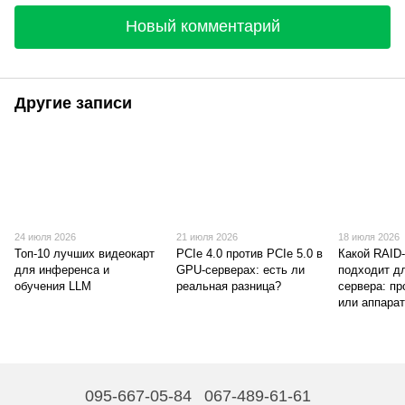
Новый комментарий
Другие записи
24 июля 2026
21 июля 2026
18 июля 2026
Топ-10 лучших видеокарт
PCIe 4.0 против PCIe 5.0 в
Какой RAID
для инференса и
GPU-серверах: есть ли
подходит д
обучения LLM
реальная разница?
сервера: п
или аппара
095-667-05-84
067-489-61-61