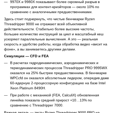
9970X и 9980X показывают более скромный разрыв в
программах для контент-криэйторов — около 10% по
сравнению с аналогичными предшественниками.
Здесь стоит подчеркнуть, что чистые бенчмарки Ryzen
Threadripper 9000 не отражают всей объективной
действительности. Стабильно более высокие частоты,
большее количество инструкций за цикл и масштабный кеш
ускоряют параллельные вычисления. А это — реальная
скорость и удобство работы, когда обработка видео «висит на
фоне», а вы занимаетесь другими делами.
Симуляции — CFD и FEA
В расчетах гидродинамических, аэродинамических и
термодинамических процессов Threadripper PRO 9995WX
оказался на 25% быстрее предшественника. В бенчмарке
WPCcfd он оказался абсолютным лидером, опередив даже
60-ядерную 2-процессорную конфигурацию на базе Intel
Xeon Platinum 8490H.
При работе с механикой (FEA, CalculiX) обновленная
линейка показала средний прирост +10…13% по
сравнению с Threadripper 7000.
Важная деталь — тесты Ryzen Threadripper 9000 PRO на