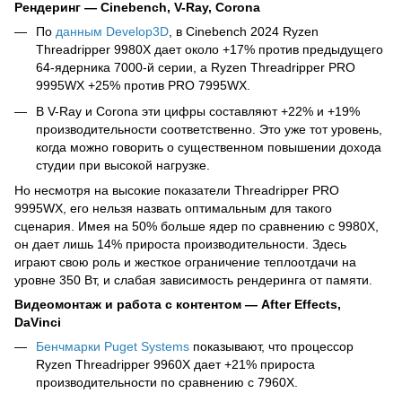
Рендеринг — Cinebench, V-Ray, Corona
По
данным Develop3D
, в Cinebench 2024 Ryzen
Threadripper 9980X дает около +17% против предыдущего
64-ядерника 7000-й серии, а Ryzen Threadripper PRO
9995WX +25% против PRO 7995WX.
В V-Ray и Corona эти цифры составляют +22% и +19%
производительности соответственно. Это уже тот уровень,
когда можно говорить о существенном повышении дохода
студии при высокой нагрузке.
Но несмотря на высокие показатели Threadripper PRO
9995WX, его нельзя назвать оптимальным для такого
сценария. Имея на 50% больше ядер по сравнению с 9980X,
он дает лишь 14% прироста производительности. Здесь
играют свою роль и жесткое ограничение теплоотдачи на
уровне 350 Вт, и слабая зависимость рендеринга от памяти.
Видеомонтаж и работа с контентом — After Effects,
DaVinci
Бенчмарки Puget Systems
показывают, что процессор
Ryzen Threadripper 9960X дает +21% прироста
производительности по сравнению с 7960X.