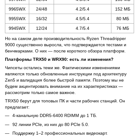
9965WX
24/48
4.2/5.4
152 МБ
9955WX
16/32
4.5/5.4
80 МБ
9945WX
12/24
4.7/5.4
76 МБ
Но на самом деле производительность Ryzen Threadripper
9000 существенно выросла, что подтверждается тестами и
бенчмарками. О них — после короткого обзора платформ.
Платформы TRX50 и WRX90: есть ли изменения?
Чипсеты остались теми же. Фактическими изменениями
являются только обновленные инструкции под архитектуру
Zen5 и валидация более быстрой памяти. Поэтому мы не
будем акцентировать внимание на их характеристиках —
рассмотрим только самое важное.
TRX50 берут для топовых ПК и части рабочих станций. Он
предлагает:
4-канальную DDR5-6400 RDIMM до 1 ТБ.
92 линии PCIe, из них до 80 PCIe 5.0.
Поддержку 1–2 профессиональных видеокарт.