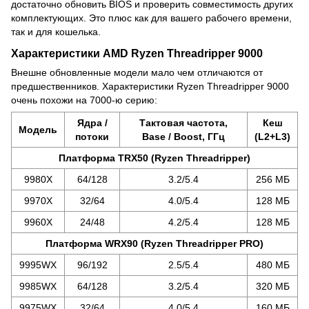
достаточно обновить BIOS и проверить совместимость других
комплектующих. Это плюс как для вашего рабочего времени,
так и для кошелька.
Характеристики AMD Ryzen Threadripper 9000
Внешне обновленные модели мало чем отличаются от
предшественников. Характеристики Ryzen Threadripper 9000
очень похожи на 7000-ю серию:
Ядра /
Тактовая частота,
Кеш
Модель
потоки
Base / Boost, ГГц
(L2+L3)
Платформа TRX50 (Ryzen Threadripper)
9980X
64/128
3.2/5.4
256 МБ
9970X
32/64
4.0/5.4
128 МБ
9960X
24/48
4.2/5.4
128 МБ
Платформа WRX90 (Ryzen Threadripper PRO)
9995WX
96/192
2.5/5.4
480 МБ
9985WX
64/128
3.2/5.4
320 МБ
9975WX
32/64
4.0/5.4
160 МБ