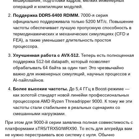
кеширования, подготовки кадров, мелких инженерных
операций и компиляции модулей.
Поддержка DDR5-6400 RDIMM.
7000-я серия
официально поддерживала только 5200 МТ/с. Повышение
частоты обеспечивает лучшую пропускную способность в
термодинамических и механических симуляциях (CFD и
FEA), а также уменьшает длительность простоя
процессора.
Улучшенная работа с AVX-512.
Теперь есть полноценная
поддержка 512-bit datapath, который позволяет
обрабатывать 64 байта за один такт. Это чрезвычайно
важно для инженерных симуляций, научных процессов и
AI-пайплайнов.
Более высокие частоты.
До 5,4 ГГц в Boost-режиме —
как золотой стандарт новой линейки профессиональных
процессоров AMD Ryzen Threadripper 9000. К тому же эти
частоты стали стабильнее в реальных сценариях со
смешанными нагрузками.
При этом для 9000-й серии заявлена полная совместимость с
платформами sTR5/TRX50/WRX90. То есть для апгрейда вам
не нужно перестраивать всю систему с нуля. Обычно