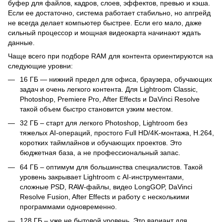
буфер для файлов, кадров, слоев, эффектов, превью и кэша.
Если ее достаточно, система работает стабильно, но апгрейд
не всегда делает компьютер быстрее. Если его мало, даже
сильный процессор и мощная видеокарта начинают ждать
данные.
Чаще всего при подборе RAM для контента ориентируются на
следующие уровни:
16 ГБ — нижний предел для офиса, браузера, обучающих
задач и очень легкого контента. Для Lightroom Classic,
Photoshop, Premiere Pro, After Effects и DaVinci Resolve
такой объем быстро становится узким местом.
32 ГБ – старт для легкого Photoshop, Lightroom без
тяжелых AI-операций, простого Full HD/4K-монтажа, H.264,
коротких таймлайнов и обучающих проектов. Это
бюджетная база, а не профессиональный запас.
64 ГБ – оптимум для большинства специалистов. Такой
уровень закрывает Lightroom с AI-инструментами,
сложные PSD, RAW-файлы, видео LongGOP, DaVinci
Resolve Fusion, After Effects и работу с несколькими
программами одновременно.
128 ГБ – уже не бытовой уровень. Это вариант для