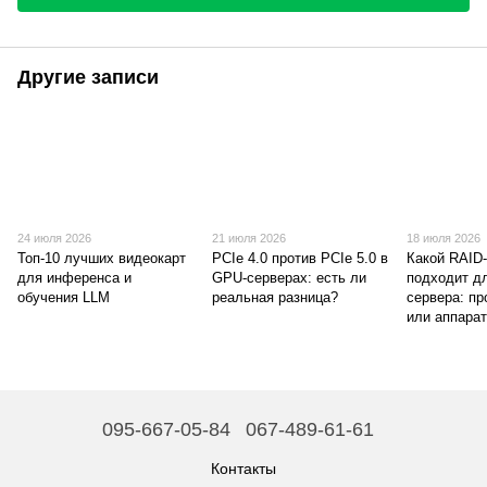
Другие записи
24 июля 2026
21 июля 2026
18 июля 2026
Топ-10 лучших видеокарт
PCIe 4.0 против PCIe 5.0 в
Какой RAID
для инференса и
GPU-серверах: есть ли
подходит д
обучения LLM
реальная разница?
сервера: п
или аппара
095-667-05-84
067-489-61-61
Контакты