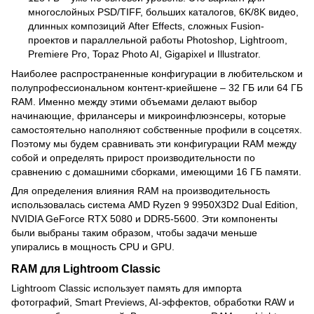
многослойных PSD/TIFF, больших каталогов, 6K/8K видео,
длинных композиций After Effects, сложных Fusion-
проектов и параллельной работы Photoshop, Lightroom,
Premiere Pro, Topaz Photo AI, Gigapixel и Illustrator.
Наиболее распространенные конфигурации в любительском и
полупрофессиональном контент-криейшене – 32 ГБ или 64 ГБ
RAM. Именно между этими объемами делают выбор
начинающие, фрилансеры и микроинфлюэнсеры, которые
самостоятельно наполняют собственные профили в соцсетях.
Поэтому мы будем сравнивать эти конфигурации RAM между
собой и определять прирост производительности по
сравнению с домашними сборками, имеющими 16 ГБ памяти.
Для определения влияния RAM на производительность
использовалась система AMD Ryzen 9 9950X3D2 Dual Edition,
NVIDIA GeForce RTX 5080 и DDR5-5600. Эти компоненты
были выбраны таким образом, чтобы задачи меньше
упирались в мощность CPU и GPU.
RAM для Lightroom Classic
Lightroom Classic использует память для импорта
фотографий, Smart Previews, AI-эффектов, обработки RAW и