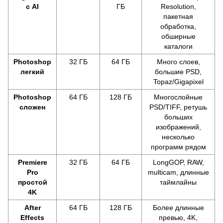
с AI
ГБ
Resolution,
пакетная
обработка,
обширные
каталоги
Photoshop
32 ГБ
64 ГБ
Много слоев,
легкий
большие PSD,
Topaz/Gigapixel
Photoshop
64 ГБ
128 ГБ
Многослойные
сложен
PSD/TIFF, ретушь
больших
изображений,
несколько
программ рядом
Premiere
32 ГБ
64 ГБ
LongGOP, RAW,
Pro
multicam, длинные
простой
таймлайны
4K
After
64 ГБ
128 ГБ
Более длинные
Effects
превью, 4K,