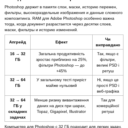
Photoshop держит в памяти слои, маски, историю перемен,
фильтры, высокораздельные изображения и данные сложного
композитинга. RAM для Adobe Photoshop особенно важна
тогда, когда документ разрастается через десятки слоев,
маски, фильтры и историю изменений.
Чи
Апгрейд
Ефект
виправдано
16 → 32
Загальна продуктивність
Так, якщо є
ГБ
зростає приблизно на 25%,
фільтри,
фільтри Photoshop — до
великі PSD і
+45%
ретуш
32 → 64
У загальному тесті приріст
Ні, якщо це
ГБ
майже нульовий
прості PSD і
веб-графіка
32 → 64
Менше ризику вивантаження
Так для
ГБ у
даних на диск при шарах,
комерційної
складних
Topaz, Gigapixel, Illustrator
ретуші
задачах
Компьютер для Photoshop с 32 ГБ подходит для легких задач.