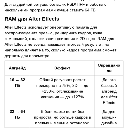
Для студийной ретуши, больших PSD/TIFF и работы с
несколькими программами лучше ставить 64 ГБ.
RAM для After Effects
After Effects использует оперативную память для
воспроизведения превью, рендеринга кадров, кэша
композиций, отслеживания движения и 2D-сцен. RAM для
After Effects не всегда повышает итоговый результат, но
напрямую влияет на то, сколько кадров программа сможет
держать для просмотра.
Оправдано
Апгрейд
Эффект
ли
16 → 32
Общий результат растет
Да, это
ГБ
примерно на 75%, 2D — до
базовый
+138%, отслеживание
апгрейд
движения — до +127%
для After
Effects
32 → 64
В бенчмарке почти без
Да для
ГБ
прироста, но больше кадров в
моушн-
превью и меньше остановок.
дизайна