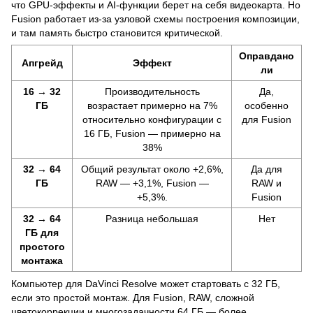
что GPU-эффекты и AI-функции берет на себя видеокарта. Но
Fusion работает из-за узловой схемы построения композиции,
и там память быстро становится критической.
Оправдано
Апгрейд
Эффект
ли
16 → 32
Производительность
Да,
ГБ
возрастает примерно на 7%
особенно
относительно конфигурации с
для Fusion
16 ГБ, Fusion — примерно на
38%
32 → 64
Общий результат около +2,6%,
Да для
ГБ
RAW — +3,1%, Fusion —
RAW и
+5,3%.
Fusion
32 → 64
Разница небольшая
Нет
ГБ для
простого
монтажа
Компьютер для DaVinci Resolve может стартовать с 32 ГБ,
если это простой монтаж. Для Fusion, RAW, сложной
цветокоррекции и многозадачности 64 ГБ — более