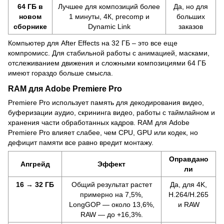
64 ГБ в
Лучшее для композиций более
Да, но для
новом
1 минуты, 4К, precomp и
больших
сборнике
Dynamic Link
заказов
Компьютер для After Effects на 32 ГБ – это все еще
компромисс. Для стабильной работы с анимацией, масками,
отслеживанием движения и сложными композициями 64 ГБ
имеют гораздо больше смысла.
RAM для Adobe Premiere Pro
Premiere Pro использует память для декодирования видео,
буферизации аудио, скрининга видео, работы с таймлайном и
хранения части обработанных кадров. RAM для Adobe
Premiere Pro влияет слабее, чем CPU, GPU или кодек, но
дефицит памяти все равно вредит монтажу.
Оправдано
Апгрейд
Эффект
ли
16 → 32 ГБ
Общий результат растет
Да, для 4K,
примерно на 7,5%,
H.264/H.265
LongGOP — около 13,6%,
и RAW
RAW — до +16,3%.