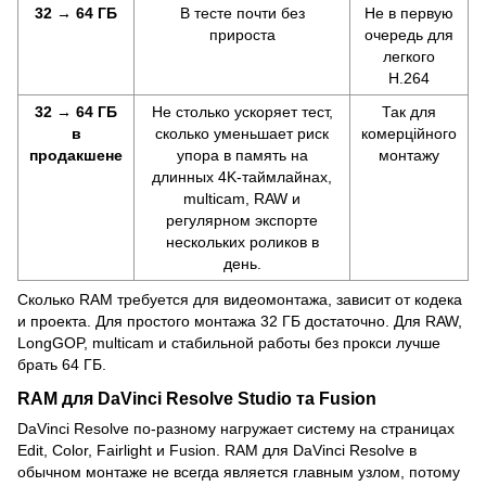
32 → 64 ГБ
В тесте почти без
Не в первую
прироста
очередь для
легкого
H.264
32 → 64 ГБ
Не столько ускоряет тест,
Так для
в
сколько уменьшает риск
комерційного
продакшене
упора в память на
монтажу
длинных 4K-таймлайнах,
multicam, RAW и
регулярном экспорте
нескольких роликов в
день.
Сколько RAM требуется для видеомонтажа, зависит от кодека
и проекта. Для простого монтажа 32 ГБ достаточно. Для RAW,
LongGOP, multicam и стабильной работы без прокси лучше
брать 64 ГБ.
RAM для DaVinci Resolve Studio та Fusion
DaVinci Resolve по-разному нагружает систему на страницах
Edit, Color, Fairlight и Fusion. RAM для DaVinci Resolve в
обычном монтаже не всегда является главным узлом, потому