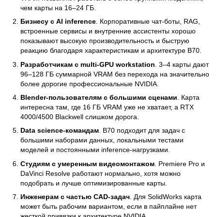
чем карты на 16–24 ГБ.
Бизнесу с AI inference
. Корпоративные чат-боты, RAG,
встроенные сервисы и внутренние ассистенты хорошо
показывают высокую производительность и быструю
реакцию благодаря характеристикам и архитектуре B70.
Разработчикам с multi-GPU workstation
. 3–4 карты дают
96–128 ГБ суммарной VRAM без перехода на значительно
более дорогие профессиональные NVIDIA.
Blender-пользователям с большими сценами
. Карта
интересна там, где 16 ГБ VRAM уже не хватает, а RTX
4000/4500 Blackwell слишком дорога.
Data science-командам
. B70 подходит для задач с
большими наборами данных, локальными тестами
моделей и постоянными inference-нагрузками.
Студиям с умеренным видеомонтажом
. Premiere Pro и
DaVinci Resolve работают нормально, хотя можно
подобрать и лучше оптимизированные карты.
Инженерам с частью CAD-задач
. Для SolidWorks карта
может быть рабочим вариантом, если в пайплайне нет
жесткой привязки к архитектуре NVIDIA.