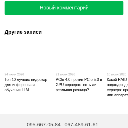
Новый комментарий
Другие записи
24 июля 2026
21 июля 2026
18 июля 2026
Топ-10 лучших видеокарт
PCIe 4.0 против PCIe 5.0 в
Какой RAID
для инференса и
GPU-серверах: есть ли
подходит д
обучения LLM
реальная разница?
сервера: п
или аппара
095-667-05-84
067-489-61-61