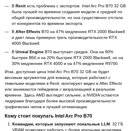
В
Revit
есть проблема с экспортом. Intel Arc Pro B70 32 GB
была лучшей по времени создания модели и средней по
общей производительности, но она существенно отстала
от конкурентов по времени экспорта.
В
After Effects
B70 на 47% медленнее RTX 2000 Blackwell
и дает лишь примерно треть производительности RTX
4000 Blackwell.
В
Unreal Engine
B70 выступает средне. Она на 90%
быстрее B50 и на 20% быстрее RTX 2000 Blackwell, но на
30% медленнее RTX 4000 и на 47% медленнее R9700.
Итак, доступная цена Intel Arc Pro B70 32 GB не будет
весомым аргументом для команд, которые работают с
тяжелыми моделями в Revit, монтируют видео в After Effects
или занимаются геймдевом с визуализацией в реальном
времени. Здесь AMD выглядят сильнее, а NVIDIA остаются
лидерами благодаря более высокой производительности
графических чипов и лучшей оптимизации.
Кому стоит покупать Intel Arc Pro B70
Командам, которые запускают локальные LLM
. 32 ГБ
VRAM позволяют работать с более крупными моделями,