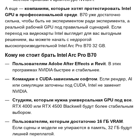
А еще —
компаниям, которые хотят протестировать Intel
GPU в профессиональной среде
. B70 уже достаточно
сильна, чтобы быть не экспериментом ради эксперимента, а
реальной рабочей GPU под правильный сценарий. Если
переход на видеокарты Intel выглядит для вас выгодным
решением, вы можете начать с недорогой
высокопроизводительной Intel Arc Pro B70 32 GB.
Кому не стоит брать Intel Arc Pro B70
Пользователям Adobe After Effects и Revit
. В этих
программах NVIDIA быстрее и стабильнее.
Командам с CUDA-зависимым софтом
. Если рендер, AI
или симуляции заточены под CUDA, Intel не заменит
NVIDIA.
Студиям, которым нужна универсальная GPU под все
.
RTX 4000 или RTX 4500 Blackwell будут более стабильным
выбором.
Пользователям, которым достаточно 16 ГБ VRAM
.
Если сцены и модели не упираются в память, 32 ГБ будут
лишней переплатой.