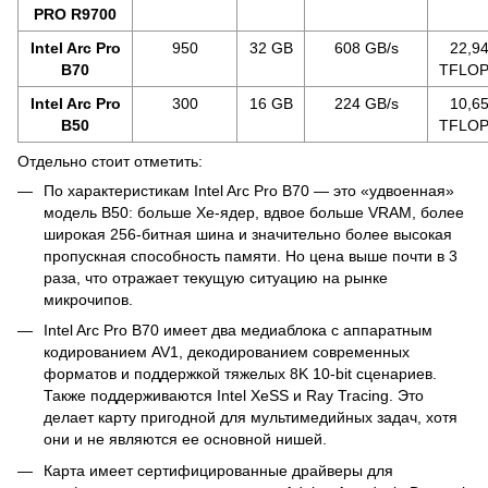
PRO R9700
Intel Arc Pro
950
32 GB
608 GB/s
22,9
B70
TFLO
Intel Arc Pro
300
16 GB
224 GB/s
10,6
B50
TFLO
Отдельно стоит отметить:
По характеристикам Intel Arc Pro B70 — это «удвоенная»
модель B50: больше Xe-ядер, вдвое больше VRAM, более
широкая 256-битная шина и значительно более высокая
пропускная способность памяти. Но цена выше почти в 3
раза, что отражает текущую ситуацию на рынке
микрочипов.
Intel Arc Pro B70 имеет два медиаблока с аппаратным
кодированием AV1, декодированием современных
форматов и поддержкой тяжелых 8K 10-bit сценариев.
Также поддерживаются Intel XeSS и Ray Tracing. Это
делает карту пригодной для мультимедийных задач, хотя
они и не являются ее основной нишей.
Карта имеет сертифицированные драйверы для