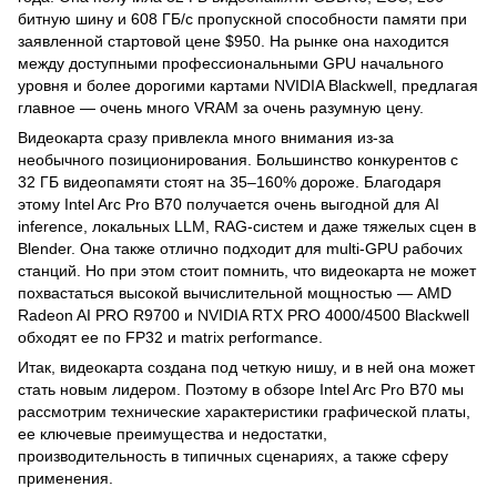
битную шину и 608 ГБ/с пропускной способности памяти при
заявленной стартовой цене $950. На рынке она находится
между доступными профессиональными GPU начального
уровня и более дорогими картами NVIDIA Blackwell, предлагая
главное — очень много VRAM за очень разумную цену.
Видеокарта сразу привлекла много внимания из-за
необычного позиционирования. Большинство конкурентов с
32 ГБ видеопамяти стоят на 35–160% дороже. Благодаря
этому Intel Arc Pro B70 получается очень выгодной для AI
inference, локальных LLM, RAG-систем и даже тяжелых сцен в
Blender. Она также отлично подходит для multi-GPU рабочих
станций. Но при этом стоит помнить, что видеокарта не может
похвастаться высокой вычислительной мощностью — AMD
Radeon AI PRO R9700 и NVIDIA RTX PRO 4000/4500 Blackwell
обходят ее по FP32 и matrix performance.
Итак, видеокарта создана под четкую нишу, и в ней она может
стать новым лидером. Поэтому в обзоре Intel Arc Pro B70 мы
рассмотрим технические характеристики графической платы,
ее ключевые преимущества и недостатки,
производительность в типичных сценариях, а также сферу
применения.