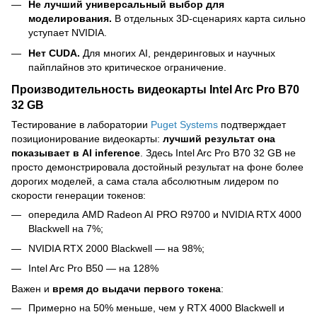
Не лучший универсальный выбор для
моделирования.
В отдельных 3D-сценариях карта сильно
уступает NVIDIA.
Нет CUDA.
Для многих AI, рендеринговых и научных
пайплайнов это критическое ограничение.
Производительность видеокарты Intel Arc Pro B70
32 GB
Тестирование в лаборатории
Puget Systems
подтверждает
позиционирование видеокарты:
лучший результат она
показывает в AI inference
. Здесь Intel Arc Pro B70 32 GB не
просто демонстрировала достойный результат на фоне более
дорогих моделей, а сама стала абсолютным лидером по
скорости генерации токенов:
опередила AMD Radeon AI PRO R9700 и NVIDIA RTX 4000
Blackwell на 7%;
NVIDIA RTX 2000 Blackwell — на 98%;
Intel Arc Pro B50 — на 128%
Важен и
время до выдачи первого токена
:
Примерно на 50% меньше, чем у RTX 4000 Blackwell и