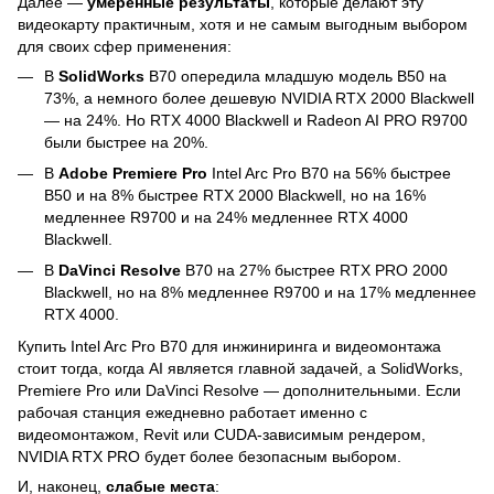
Далее —
умеренные результаты
, которые делают эту
видеокарту практичным, хотя и не самым выгодным выбором
для своих сфер применения:
В
SolidWorks
B70 опередила младшую модель B50 на
73%, а немного более дешевую NVIDIA RTX 2000 Blackwell
— на 24%. Но RTX 4000 Blackwell и Radeon AI PRO R9700
были быстрее на 20%.
В
Adobe Premiere Pro
Intel Arc Pro B70 на 56% быстрее
B50 и на 8% быстрее RTX 2000 Blackwell, но на 16%
медленнее R9700 и на 24% медленнее RTX 4000
Blackwell.
В
DaVinci Resolve
B70 на 27% быстрее RTX PRO 2000
Blackwell, но на 8% медленнее R9700 и на 17% медленнее
RTX 4000.
Купить Intel Arc Pro B70 для инжиниринга и видеомонтажа
стоит тогда, когда AI является главной задачей, а SolidWorks,
Premiere Pro или DaVinci Resolve — дополнительными. Если
рабочая станция ежедневно работает именно с
видеомонтажом, Revit или CUDA-зависимым рендером,
NVIDIA RTX PRO будет более безопасным выбором.
И, наконец,
слабые места
: