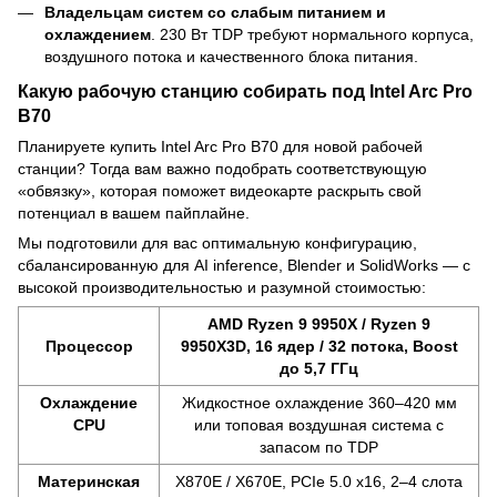
Владельцам систем со слабым питанием и
охлаждением
. 230 Вт TDP требуют нормального корпуса,
воздушного потока и качественного блока питания.
Какую рабочую станцию собирать под Intel Arc Pro
B70
Планируете купить Intel Arc Pro B70 для новой рабочей
станции? Тогда вам важно подобрать соответствующую
«обвязку», которая поможет видеокарте раскрыть свой
потенциал в вашем пайплайне.
Мы подготовили для вас оптимальную конфигурацию,
сбалансированную для AI inference, Blender и SolidWorks — с
высокой производительностью и разумной стоимостью:
AMD Ryzen 9 9950X / Ryzen 9
Процессор
9950X3D, 16 ядер / 32 потока, Boost
до 5,7 ГГц
Охлаждение
Жидкостное охлаждение 360–420 мм
CPU
или топовая воздушная система с
запасом по TDP
Материнская
X870E / X670E, PCIe 5.0 x16, 2–4 слота