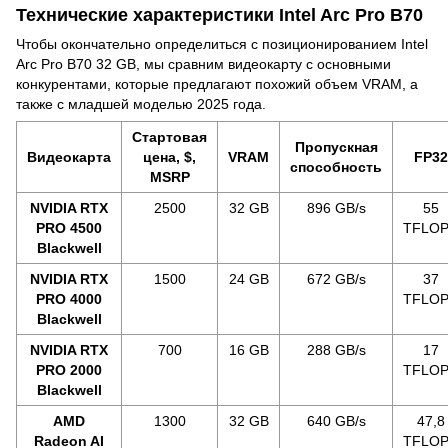
Технические характеристики Intel Arc Pro B70
Чтобы окончательно определиться с позиционированием Intel
Arc Pro B70 32 GB, мы сравним видеокарту с основными
конкурентами, которые предлагают похожий объем VRAM, а
также с младшей моделью 2025 года.
Стартовая
Пропускная
Видеокарта
цена, $,
VRAM
FP32
способность
MSRP
NVIDIA RTX
2500
32 GB
896 GB/s
55
PRO 4500
TFLO
Blackwell
NVIDIA RTX
1500
24 GB
672 GB/s
37
PRO 4000
TFLO
Blackwell
NVIDIA RTX
700
16 GB
288 GB/s
17
PRO 2000
TFLO
Blackwell
AMD
1300
32 GB
640 GB/s
47,8
Radeon AI
TFLO