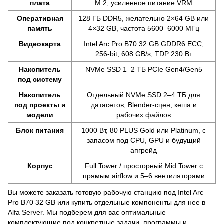
плата
M.2, усиленное питание VRM
Оперативная
128 ГБ DDR5, желательно 2×64 GB или
память
4×32 GB, частота 5600–6000 МГц
Видеокарта
Intel Arc Pro B70 32 GB GDDR6 ECC,
256-bit, 608 GB/s, TDP 230 Вт
Накопитель
NVMe SSD 1–2 ТБ PCIe Gen4/Gen5
под систему
Накопитель
Отдельный NVMe SSD 2–4 ТБ для
под проекты и
датасетов, Blender-сцен, кеша и
модели
рабочих файлов
Блок питания
1000 Вт, 80 PLUS Gold или Platinum, с
запасом под CPU, GPU и будущий
апгрейд
Корпус
Full Tower / просторный Mid Tower с
прямым airflow и 5–6 вентиляторами
Вы можете заказать готовую рабочую станцию под Intel Arc
Pro B70 32 GB или купить отдельные компоненты для нее в
Alfa Server. Мы подберем для вас оптимальные
комплектующие под конкретные задачи, программы и