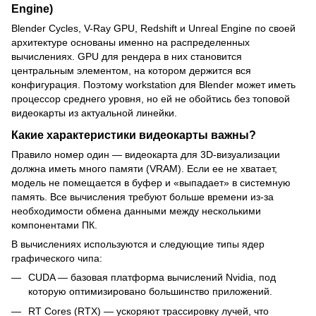
Engine)
Blender Cycles, V-Ray GPU, Redshift и Unreal Engine по своей
архитектуре основаны именно на распределенных
вычислениях. GPU для рендера в них становится
центральным элементом, на котором держится вся
конфигурация. Поэтому workstation для Blender может иметь
процессор среднего уровня, но ей не обойтись без топовой
видеокарты из актуальной линейки.
Какие характеристики видеокарты важны?
Правило номер один — видеокарта для 3D-визуализации
должна иметь много памяти (VRAM). Если ее не хватает,
модель не помещается в буфер и «выпадает» в системную
память. Все вычисления требуют больше времени из-за
необходимости обмена данными между несколькими
компонентами ПК.
В вычислениях используются и следующие типы ядер
графического чипа:
CUDA — базовая платформа вычислений Nvidia, под
которую оптимизировано большинство приложений.
RT Cores (RTX) — ускоряют трассировку лучей, что