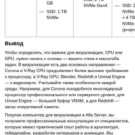
GB
NVMe Gen4
SSD: 
SSD: 1 TB
NVMe 
NVMe
+ 4 TB
NVMe
(projec
Вывод
Чтобы определить, что важнее для визуализации, CPU или
GPU, нужно начать с основы — вашего стека и масштаба
задач. В визуализации есть два основных направления —
Corona и V-Ray CPU предъявляют более высокие требования
к процессору, а V-Ray GPU, Blender, Redshift и Unreal Engine
— к видеокарте. Учитывайте также особенности каждой
среды. Например, для Corona понадобится многоядерный
процессор профессионального или серверного уровня, для
Unreal Engine — большой буфер VRAM, а для Redshift —
запас оперативной памяти.
Покупая компьютер для визуализации в Alfa Server, вы
получаете профессиональные консультации от специалистов,
которые имеют практический опыт работы в архитектуре,
геймдизайне, разработке интерьеров и анимации. Мы