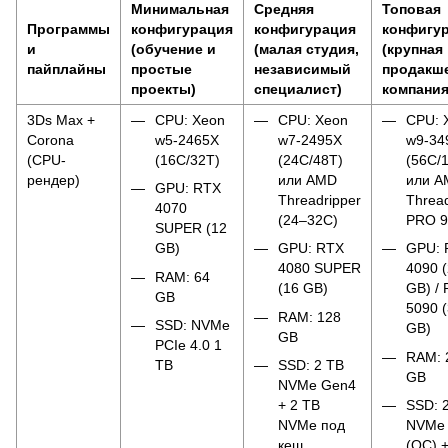
Минимальная
Средняя
Топовая
Программы
конфигурация
конфигурация
конфигу
и
(обучение и
(малая студия,
(крупная
пайплайны
простые
независимый
продакш
проекты)
специалист)
компания
3Ds Max +
CPU: Xeon
CPU: Xeon
CPU: 
Corona
w5-2465X
w7-2495X
w9-34
(CPU-
(16C/32T)
(24C/48T)
(56C/
рендер)
или AMD
или 
GPU: RTX
Threadripper
Thread
4070
(24–32C)
PRO 
SUPER (12
GB)
GPU: RTX
GPU: 
4080 SUPER
4090 
RAM: 64
(16 GB)
GB) /
GB
5090 
RAM: 128
SSD: NVMe
GB)
GB
PCIe 4.0 1
RAM: 
TB
SSD: 2 TB
GB
NVMe Gen4
+ 2 TB
SSD: 
NVMe под
NVMe
кеш
(ОС) +