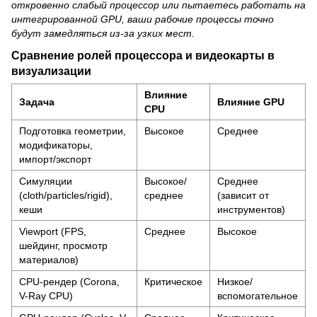
откровенно слабый процессор или пытаетесь работать на
интегрированной GPU, ваши рабочие процессы точно
будут замедляться из-за узких мест.
Сравнение ролей процессора и видеокарты в
визуализации
Влияние
Задача
Влияние GPU
CPU
Подготовка геометрии,
Высокое
Среднее
модификаторы,
импорт/экспорт
Симуляции
Высокое/
Среднее
(cloth/particles/rigid),
среднее
(зависит от
кеши
инструментов)
Viewport (FPS,
Среднее
Высокое
шейдинг, просмотр
материалов)
CPU-рендер (Corona,
Критическое
Низкое/
V-Ray CPU)
вспомогательное