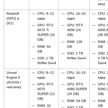
кеш)
Redshift
CPU: 8–12
CPU: 16–24
CPU: 
(GPU) в
ядер
ядра
ядер
DCC
GPU: RTX
GPU: RTX
GPU: 
4070 Ti
4090 (24
6000 
SUPER (16
GB)
(48 G
GB)
RAM: 128
RAM: 
RAM: 64
GB
GB
GB
SSD: 2 TB
SSD: 
SSD: 1 TB
NVMe Gen4
4 TB 
NVMe Gen4
Gen4
Unreal
CPU: 8–12
CPU: 16–24
CPU: 
Engine 5
ядер
ядра
ядер
(ArchViz /
GPU: RTX
GPU: RTX
GPU: 
real-time)
4070
4080 SUPER
5090 
SUPER (12
(16 GB)
GB)
GB)
RAM: 64 GB
RAM: 
RAM: 32
GB
SSD: 2 TB