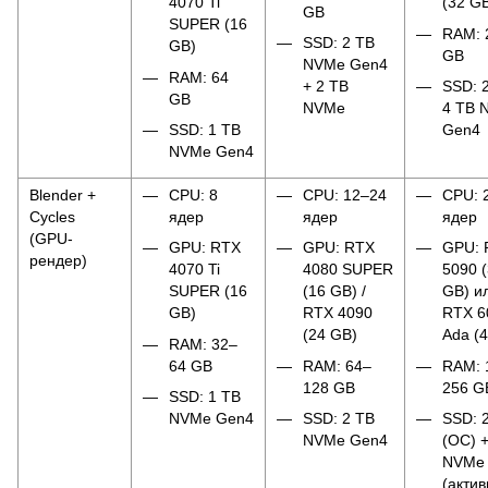
4070 Ti
(32 G
GB
SUPER (16
RAM: 
SSD: 2 TB
GB)
GB
NVMe Gen4
RAM: 64
+ 2 TB
SSD: 
GB
NVMe
4 TB 
SSD: 1 TB
Gen4
NVMe Gen4
Blender +
CPU: 8
CPU: 12–24
CPU: 
Cycles
ядер
ядер
ядер
(GPU-
GPU: RTX
GPU: RTX
GPU: 
рендер)
4070 Ti
4080 SUPER
5090 
SUPER (16
(16 GB) /
GB) и
GB)
RTX 4090
RTX 6
(24 GB)
Ada (
RAM: 32–
64 GB
RAM: 64–
RAM: 
128 GB
256 G
SSD: 1 TB
NVMe Gen4
SSD: 2 TB
SSD: 
NVMe Gen4
(ОС) +
NVMe
(актив