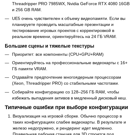
Threadripper PRO 7985WX, Nvidia GeForce RTX 4080 16GB
и 256 GB RAM.
UE5 очень чувствителен к объему видеопамяти. Если вы
планируете проводить масштабные презентации и
тестирование игровых проектов с корректировкой в
реальном времени, ориентируйтесь на 24 ГБ VRAM.
Большие сцены и тяжелые текстуры
Приоритет: все компоненты (CPU+GPU+RAM)
Ориентируйтесь на профессиональные видеокарты с 16+
ГБ памяти VRAM.
Отдавайте предпочтение многоядерным процессорам
(Xeon, Threadripper PRO) со стабильными частотами.
Собирайте конфигурацию со 128–256 ГБ RAM, чтобы
избежать выпадения активов в медленный дисковый кеш.
Типичные ошибки при выборе конфигурации
Визуализация на игровой сборке. Обычно процессор в
таких конфигурациях слабее видеокарты. В результате и
железо недогружено, и рендеринг идет медленно.
Правильная рабочая станция для 3D строится под