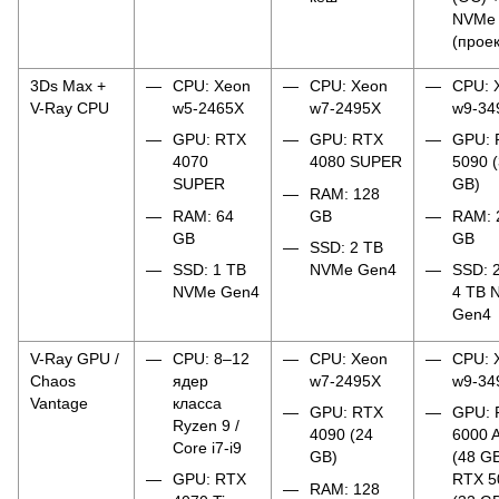
NVMe
(прое
3Ds Max +
CPU: Xeon
CPU: Xeon
CPU: 
V-Ray CPU
w5-2465X
w7-2495X
w9-34
GPU: RTX
GPU: RTX
GPU: 
4070
4080 SUPER
5090 
SUPER
GB)
RAM: 128
RAM: 64
GB
RAM: 
GB
GB
SSD: 2 TB
SSD: 1 TB
NVMe Gen4
SSD: 
NVMe Gen4
4 TB 
Gen4
V-Ray GPU /
CPU: 8–12
CPU: Xeon
CPU: 
Chaos
ядер
w7-2495X
w9-34
Vantage
класса
GPU: RTX
GPU: 
Ryzen 9 /
4090 (24
6000 
Core i7-i9
GB)
(48 GB
GPU: RTX
RTX 5
RAM: 128