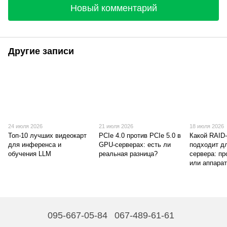
Новый комментарий
Другие записи
24 июля 2026
21 июля 2026
18 июля 2026
Топ-10 лучших видеокарт
PCIe 4.0 против PCIe 5.0 в
Какой RAID
для инференса и
GPU-серверах: есть ли
подходит д
обучения LLM
реальная разница?
сервера: п
или аппара
095-667-05-84
067-489-61-61