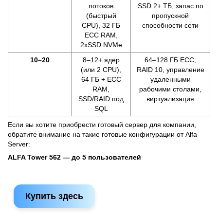
потоков
SSD 2+ ТБ, запас по
(быстрый
пропускной
CPU), 32 ГБ
способности сети
ECC RAM,
2хSSD NVMe
10–20
8–12+ ядер
64–128 ГБ ECC,
(или 2 CPU),
RAID 10, управление
64 ГБ + ECC
удаленными
RAM,
рабочими столами,
SSD/RAID под
виртуализация
SQL
Если вы хотите приобрести готовый сервер для компании,
обратите внимание на такие готовые конфигурации от Alfa
Server:
ALFA Tower 562 — до 5 пользователей
Купить здесь