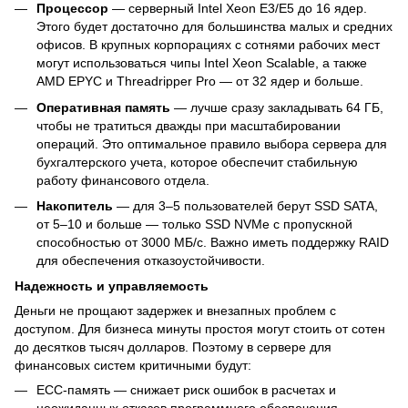
Процессор
— серверный Intel Xeon E3/E5 до 16 ядер.
Этого будет достаточно для большинства малых и средних
офисов. В крупных корпорациях с сотнями рабочих мест
могут использоваться чипы Intel Xeon Scalable, а также
AMD EPYC и Threadripper Pro — от 32 ядер и больше.
Оперативная память
— лучше сразу закладывать 64 ГБ,
чтобы не тратиться дважды при масштабировании
операций. Это оптимальное правило выбора сервера для
бухгалтерского учета, которое обеспечит стабильную
работу финансового отдела.
Накопитель
— для 3–5 пользователей берут SSD SATA,
от 5–10 и больше — только SSD NVMe с пропускной
способностью от 3000 МБ/с. Важно иметь поддержку RAID
для обеспечения отказоустойчивости.
Надежность и управляемость
Деньги не прощают задержек и внезапных проблем с
доступом. Для бизнеса минуты простоя могут стоить от сотен
до десятков тысяч долларов. Поэтому в сервере для
финансовых систем критичными будут:
ECC-память — снижает риск ошибок в расчетах и