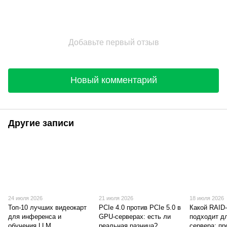
Добавьте первый отзыв
Новый комментарий
Другие записи
24 июля 2026
21 июля 2026
18 июля 2026
Топ-10 лучших видеокарт
PCIe 4.0 против PCIe 5.0 в
Какой RAID
для инференса и
GPU-серверах: есть ли
подходит д
обучения LLM
реальная разница?
сервера: п