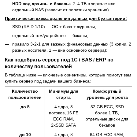
HDD под архивы и бэкапы:
2–4 TB в зеркале или
отдельный NAS (зависит от политики хранения).
Практическая схема хранения данных для бухгалтерии:
SSD (RAID 1/10) — ОС + база + журналы;
отдельный том/устройство — бэкапы;
правило 3-2-1 для важных финансовых данных (3 копии, 2
разных носителя, 1 — вне основного сервера);
Как подобрать сервер под 1С / BAS / ERP по
количеству пользователей
В таблице ниже — ключевые ориентиры, которые помогут вам
купить сервер под задачи вашего бизнеса:
Количество
Минимум для
Комфортный
пользователей
старта
уровень для роста
до 5
4 ядра, 8
32 GB ECC, SSD
потоков, 16 ГБ
более 1 ТБ,
ECC RAM,
отдельные диски для
2хSSD SATA
бэкапов
до 10
4 ядра, 8
64 GB ECC RAM,