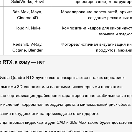
SolidWorks, Revit
проектирование, конструктор
3ds Max, Maya,
Моделирование персонажей, архите
Cinema 4D
создание рекламных 
Houdini, Nuke
Композитинг кадров для киноиндус
взрывов и жидко
Redshift, V-Ray,
Фотореалистичная визуализация инт
Octane, Blender
продуктов, механ
 RTX, а кому — нет
idia Quadro RTX лучше всего раскрываются в таких сценариях:
большими 3D-сценами или сложными инженерными проектами.
ная сертификация драйверов и гарантированная стабильность в 
ычислений, корректная передача цвета и минимальный риск сбоев.
вания в студиях или на производстве стоит дорого.
когда игровая видеокарта для CAD и 3Ds Max также будет достаточ
тестирования нового программного обеспечения.