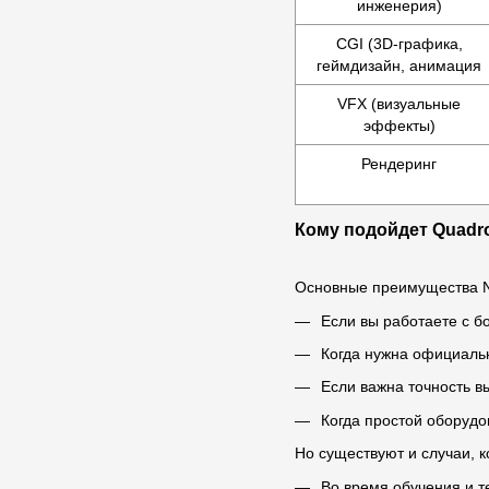
инженерия)
CGI (3D-графика,
геймдизайн, анимация
VFX (визуальные
эффекты)
Рендеринг
Кому подойдет Quadro
Основные преимущества Nv
Если вы работаете с 
Когда нужна официаль
Если важна точность в
Когда простой оборудо
Но существуют и случаи, 
Во время обучения и 