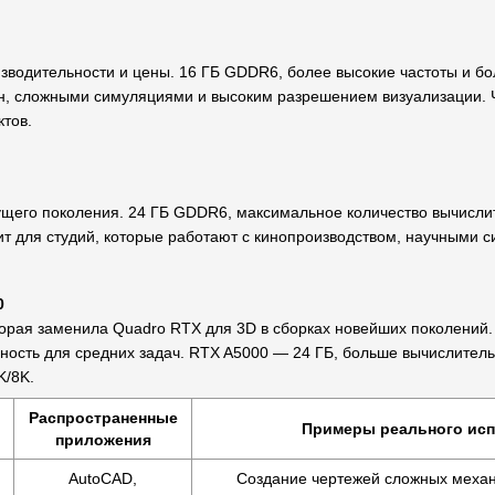
водительности и цены. 16 ГБ GDDR6, более высокие частоты и бо
н, сложными симуляциями и высоким разрешением визуализации. 
тов.
щего поколения. 24 ГБ GDDR6, максимальное количество вычисли
дит для студий, которые работают с кинопроизводством, научными
0
орая заменила Quadro RTX для 3D в сборках новейших поколений.
ность для средних задач. RTX A5000 — 24 ГБ, больше вычислител
K/8K.
Распространенные
Примеры реального ис
приложения
AutoCAD,
Создание чертежей сложных механ