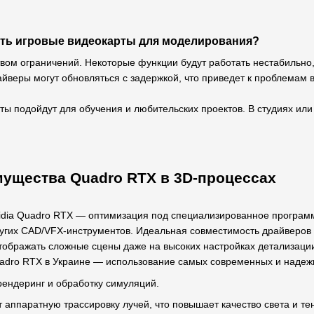
ть игровые видеокарты для моделирования?
твом ограничений. Некоторые функции будут работать нестабильно,
райверы могут обновляться с задержкой, что приведет к проблем
ты подойдут для обучения и любительских проектов. В студиях или
ущества Quadro RTX в 3D-процессах
dia Quadro RTX — оптимизация под специализированное программн
других CAD/VFX-инструментов. Идеальная совместимость драйверов 
тображать сложные сцены даже на высоких настройках детализаци
adro RTX в Украине — использование самых современных и надеж
рендеринг и обработку симуляций.
аппаратную трассировку лучей, что повышает качество света и те