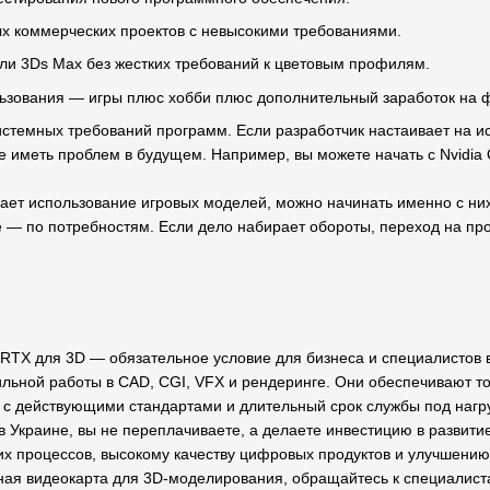
х коммерческих проектов с невысокими требованиями.
или 3Ds Max без жестких требований к цветовым профилям.
ьзования — игры плюс хобби плюс дополнительный заработок на 
истемных требований программ. Если разработчик настаивает на 
не иметь проблем в будущем. Например, вы можете начать с Nvidia
ает использование игровых моделей, можно начинать именно с них.
ьше — по потребностям. Если дело набирает обороты, переход на 
 RTX для 3D — обязательное условие для бизнеса и специалистов в
льной работы в CAD, CGI, VFX и рендеринге. Они обеспечивают т
 с действующими стандартами и длительный срок службы под нагру
в Украине, вы не переплачиваете, а делаете инвестицию в развити
х процессов, высокому качеству цифровых продуктов и улучшению
ная видеокарта для 3D-моделирования, обращайтесь к специалист