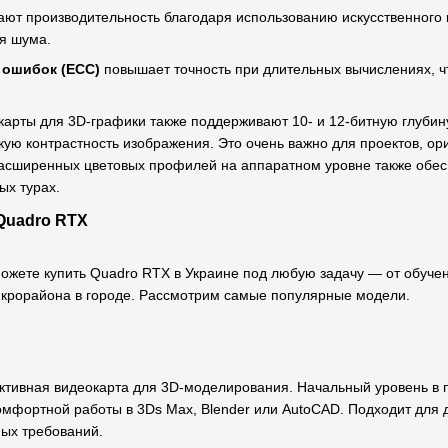
ют производительность благодаря использованию искусственного 
ня шума.
 ошибок (ECC)
повышает точность при длительных вычислениях, ч
рты для 3D-графики также поддерживают 10- и 12-битную глубину 
кую контрастность изображения. Это очень важно для проектов, о
асширенных цветовых профилей на аппаратном уровне также обес
ых турах.
Quadro RTX
 можете купить Quadro RTX в Украине под любую задачу — от обуче
икрорайона в городе. Рассмотрим самые популярные модели.
ктивная видеокарта для 3D-моделирования. Начальный уровень в 
омфортной работы в 3Ds Max, Blender или AutoCAD. Подходит для д
ных требований.