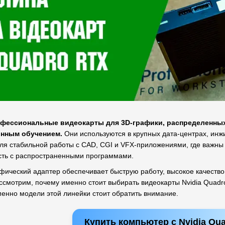
офессиональные видеокарты для 3D-графики, распределенны
инным обучением.
Они используются в крупных дата-центрах, инж
я стабильной работы с CAD, CGI и VFX-приложениями, где важны не
сть с распространенными программами.
ический адаптер обеспечивает быструю работу, высокое качество
ссмотрим, почему именно стоит выбирать видеокарты Nvidia Quadro
менно модели этой линейки стоит обратить внимание.
Купить компьютер с Nvidia Qu