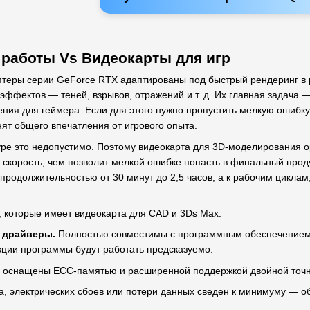
 работы Vs Видеокарты для игр
птеры серии GeForce RTX адаптированы под быстрый рендеринг в 
ффектов — теней, взрывов, отражений и т. д. Их главная задача —
ения для геймера. Если для этого нужно пропустить мелкую ошиб
нят общего впечатления от игрового опыта.
уре это недопустимо. Поэтому видеокарта для 3D-моделирования о
т скорость, чем позволит мелкой ошибке попасть в финальный про
родолжительностью от 30 минут до 2,5 часов, а к рабочим циклам,
 которые имеет видеокарта для CAD и 3Ds Max:
 драйверы.
Полностью совместимы с программным обеспечением A
нкции программы будут работать предсказуемо.
 оснащены ECC-памятью и расширенной поддержкой двойной точнос
а, электрических сбоев или потери данных сведен к минимуму — о