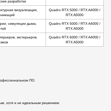
ские разработки
ктурная визуализация,
Quadro RTX 5000 / RTX A4000 /
анимаций
RTX A5000
трии, симуляции дыма,
Quadro RTX 5000 / RTX A4000 /
стей
RTX A5000
ерьеров, экстерьеров,
Quadro RTX 6000 / RTX A4000 /
измов
RTX A5000
профессиональном ПО.
ным, хотя и не идеальным решением: