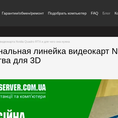
Гарантии/обмен/ремонт
Подобрать компьютер
FAQ
Блог
К
 видеокарта Nvidia Quadro RTX и для чего она нужна
альная линейка видеокарт Nv
ва для 3D