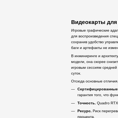
Видеокарты для
Игровые графические ада
для воспроизведения спецэ
сохранив удобство управл
баги и артефакты не изме
В инжиниринге и архитект
модели, она скорее снизи
игровым сессиям средней п
суток.
Отсюда основные отличия,
Сертифицированные
гарантия того, что фу
Точность.
Quadro RTX
Ресурс.
Риск перегрев
процента.