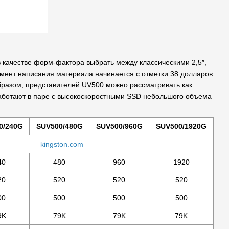
в качестве форм-фактора выбрать между классическими 2,5″,
омент написания материала начинается с отметки 38 долларов
бразом, представителей UV500 можно рассматривать как
работают в паре с высокоскоростными SSD небольшого объема
0/240G
SUV500/480G
SUV500/960G
SUV500/1920G
kingston.com
40
480
960
1920
20
520
520
520
00
500
500
500
9K
79K
79K
79K