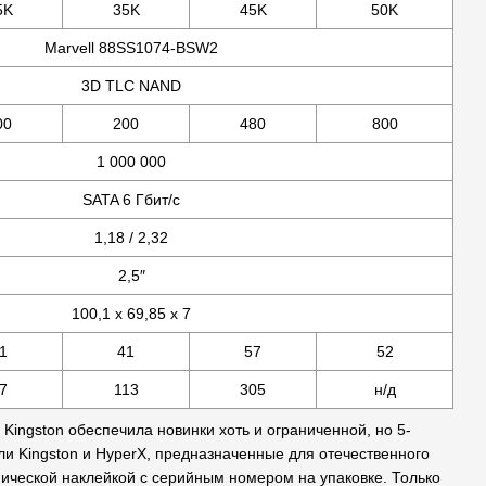
5K
35K
45K
50K
Marvell 88SS1074-BSW2
3D TLC NAND
00
200
480
800
1 000 000
SATA 6 Гбит/с
1,18 / 2,32
2,5″
100,1 x 69,85 x 7
1
41
57
52
7
113
305
н/д
ingston обеспечила новинки хоть и ограниченной, но 5-
ели Kingston и HyperX, предназначенные для отечественного
ической наклейкой с серийным номером на упаковке. Только