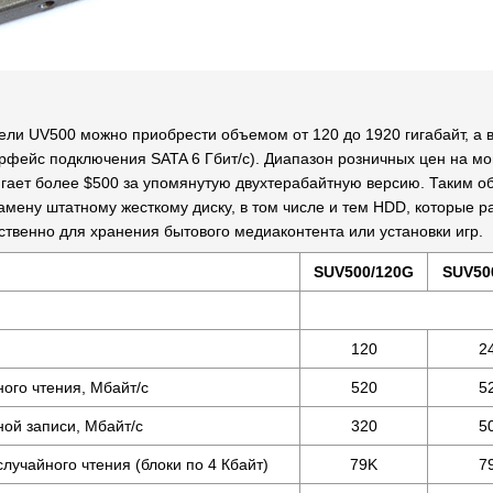
тели UV500 можно приобрести объемом от 120 до 1920 гигабайт, а 
рфейс подключения SATA 6 Гбит/с). Диапазон розничных цен на м
игает более $500 за упомянутую двухтерабайтную версию. Таким о
амену штатному жесткому диску, в том числе и тем HDD, которые 
твенно для хранения бытового медиаконтента или установки игр.
SUV500/120G
SUV50
120
2
ого чтения, Мбайт/с
520
5
ой записи, Мбайт/с
320
5
лучайного чтения (блоки по 4 Кбайт)
79K
7