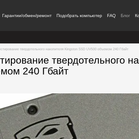
Гарантии/обмен/ремонт
Подобрать компьютер
FAQ
Блог
К
естирование твердотельного накопителя Kingston SSD UV500 объемом 240 Гбайт
стирование твердотельного на
мом 240 Гбайт