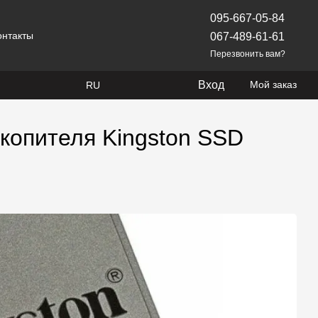
095-667-05-84
онтакты
067-489-61-61
Перезвонить вам?
Вход
Мой заказ
RU
копителя Kingston SSD