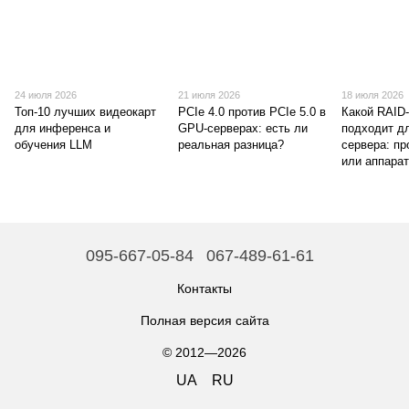
24 июля 2026
21 июля 2026
18 июля 2026
Топ-10 лучших видеокарт
PCIe 4.0 против PCIe 5.0 в
Какой RAID
для инференса и
GPU-серверах: есть ли
подходит д
обучения LLM
реальная разница?
сервера: п
или аппара
095-667-05-84
067-489-61-61
Контакты
Полная версия сайта
© 2012—2026
UA
RU