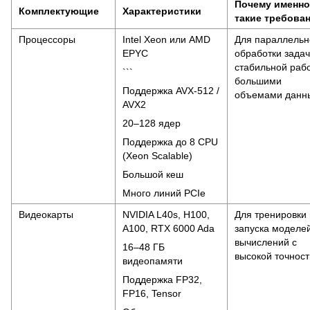
Почему именно
Комплектующие
Характеристики
такие требова
Процессоры
Intel Xeon или AMD
Для параллельн
EPYC
обработки задач
стабильной раб
```
большими
Поддержка AVX-512 /
объемами данн
AVX2
20–128 ядер
Поддержка до 8 CPU
(Xeon Scalable)
Большой кеш
Много линий PCIe
Видеокарты
NVIDIA L40s, H100,
Для тренировки 
A100, RTX 6000 Ada
запуска моделей
вычислений с
16–48 ГБ
высокой точнос
видеопамяти
Поддержка FP32,
FP16, Tensor