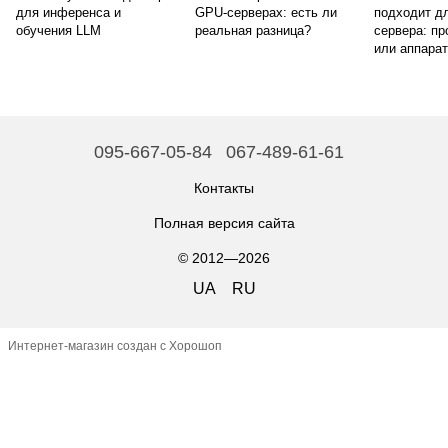
для инференса и
GPU-серверах: есть ли
подходит д
обучения LLM
реальная разница?
сервера: п
или аппара
095-667-05-84
067-489-61-61
Контакты
Полная версия сайта
© 2012—2026
UA
RU
Интернет-магазин создан с Хорошоп