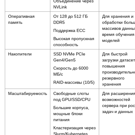
Объединение через
NVLink
Оперативная
От 128 до 512 ГБ
Для хранения и
память
DDR5
обработки боль
массивов данны
Поддержка ECC
время обучения
Высокая пропускная
моделей
способность
Накопители
SSD NVMe PCIe
Для быстрой
Gen4/Gen5
загрузки датасет
повышения
Скорость до 6000
производительн
МБ/с
резервного
RAID-массивы (10/5)
хранения
Масштабируемость
Свободные слоты
Для расширени
под GPU/SSD/CPU
возможностей
сервера при рос
Большие корпуса,
задач и данных
мощные блоки
питания
Кластеризация через
Slurm/Kubernetes