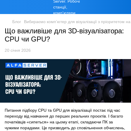
Блог
Вибираємо комп’ютер для візуалізації з пріоритетом н
Що важливіше для 3D-візуалізатора:
CPU чи GPU?
20 січня 2026
Питання підбору CPU та GPU для візуалізації постає під час
переходу від навчання до перших реальних проєктів. І багато
початківців «сипеться» на цьому етапі, складаючи ПК за
чужими порадами. Це призводить до сповільнення обчислень,