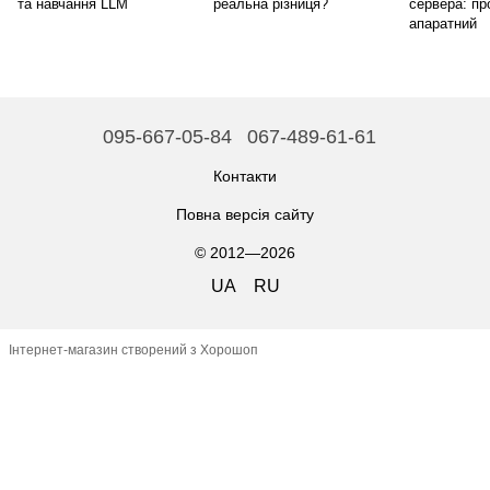
та навчання LLM
реальна різниця?
сервера: пр
апаратний
095-667-05-84
067-489-61-61
Контакти
Повна версія сайту
© 2012—2026
UA
RU
Інтернет-магазин створений з Хорошоп