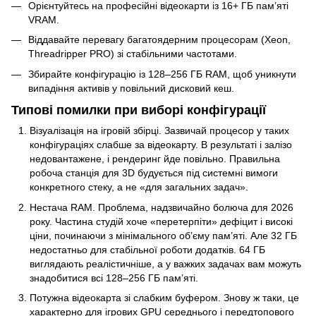
Орієнтуйтесь на професійні відеокарти із 16+ ГБ пам’яті
VRAM.
Віддавайте перевагу багатоядерним процесорам (Xeon,
Threadripper PRO) зі стабільними частотами.
Збирайте конфігурацію із 128–256 ГБ RAM, щоб уникнути
випадіння активів у повільний дисковий кеш.
Типові помилки при виборі конфігурації
Візуалізація на ігровій збірці. Зазвичай процесор у таких
конфігураціях слабше за відеокарту. В результаті і залізо
недовантажене, і рендеринг йде повільно. Правильна
робоча станція для 3D будується під системні вимоги
конкретного стеку, а не «для загальних задач».
Нестача RAM. Проблема, надзвичайно болюча для 2026
року. Частина студій хоче «перетерпіти» дефіцит і високі
ціни, починаючи з мінімального об’єму пам’яті. Але 32 ГБ
недостатньо для стабільної роботи додатків. 64 ГБ
виглядають реалістичніше, а у важких задачах вам можуть
знадобитися всі 128–256 ГБ пам’яті.
Потужна відеокарта зі слабким буфером. Знову ж таки, це
характерно для ігрових GPU середнього і передтопового