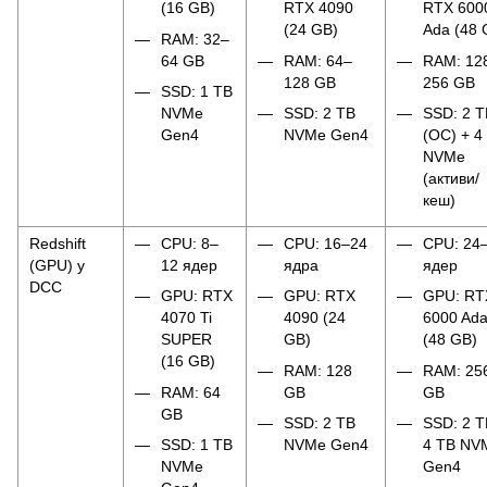
(16 GB)
RTX 4090
RTX 600
(24 GB)
Ada (48 
RAM: 32–
64 GB
RAM: 64–
RAM: 12
128 GB
256 GB
SSD: 1 TB
NVMe
SSD: 2 TB
SSD: 2 T
Gen4
NVMe Gen4
(ОС) + 4
NVMe
(активи/
кеш)
Redshift
CPU: 8–
CPU: 16–24
CPU: 24
(GPU) у
12 ядер
ядра
ядер
DCC
GPU: RTX
GPU: RTX
GPU: RT
4070 Ti
4090 (24
6000 Ad
SUPER
GB)
(48 GB)
(16 GB)
RAM: 128
RAM: 25
RAM: 64
GB
GB
GB
SSD: 2 TB
SSD: 2 T
SSD: 1 TB
NVMe Gen4
4 TB NV
NVMe
Gen4