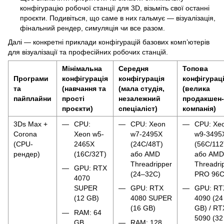
конфігурацію робочої станції для 3D, візьміть свої останні
проєкти. Подивіться, що саме в них гальмує — візуалізація,
фінальний рендер, симуляція чи все разом.
Далі — конкретні приклади конфігурацій базових комп’ютерів
для візуалізації та професійних робочих станцій.
Мінімальна
Середня
Топова
Програми
конфігурація
конфігурація
конфігурац
та
(навчання та
(мала студія,
(велика
пайплайни
прості
незалежний
продакшен-
проєкти)
спеціаліст)
компанія)
3Ds Max +
CPU:
CPU: Xeon
CPU: Xe
Corona
Xeon w5-
w7-2495X
w9-3495
(CPU-
2465X
(24C/48T)
(56C/112
рендер)
(16C/32T)
або AMD
або AMD
Threadripper
Threadri
GPU: RTX
(24–32C)
PRO 96
4070
SUPER
GPU: RTX
GPU: RT
(12 GB)
4080 SUPER
4090 (24
(16 GB)
GB) / RT
RAM: 64
5090 (32
GB
RAM: 128