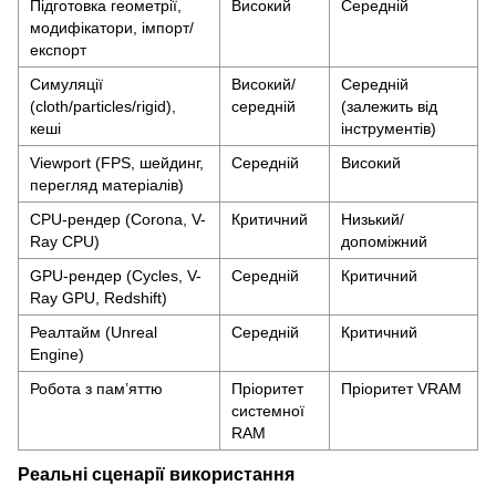
Підготовка геометрії,
Високий
Середній
модифікатори, імпорт/
експорт
Симуляції
Високий/
Середній
(cloth/particles/rigid),
середній
(залежить від
кеші
інструментів)
Viewport (FPS, шейдинг,
Середній
Високий
перегляд матеріалів)
CPU-рендер (Corona, V-
Критичний
Низький/
Ray CPU)
допоміжний
GPU-рендер (Cycles, V-
Середній
Критичний
Ray GPU, Redshift)
Реалтайм (Unreal
Середній
Критичний
Engine)
Робота з пам’яттю
Пріоритет
Пріоритет VRAM
системної
RAM
Реальні сценарії використання