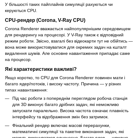
У більшості таких пайплайнів симуляції рахуються чи
керуються CPU.
CPU-рендер (Corona, V-Ray CPU)
Corona Renderer вважається найпопулярнішим середовищем
для рендерингу на процесорі. У V-Ray також є відповідний
режим роботи. Звісно, взагалі без відеокарти тут не обійтись —
вона може використовуватися для окремих задач на кшталт
видалення шумів. Але основне навантаження припадає саме
на процесор.
Які характеристики важливі?
Якщо коротко, то CPU для Corona Renderer повинен мати і
багато ядер/потоків, і високу частоту. Причина — у різних
типах навантаження:
Під час роботи з попереднім переглядом робоча станція
для 3D виконує багато дрібних задач, які неможливо
запускати паралельно. Висока частота означає плавність
інтерфейсу та відображення змін без затримок.
Фінальний рендер включає масові перерахунки,
математичні симуляції та пакетне виконання задач, які
можуть виконуватися одночасно. Багато ядер — швидше