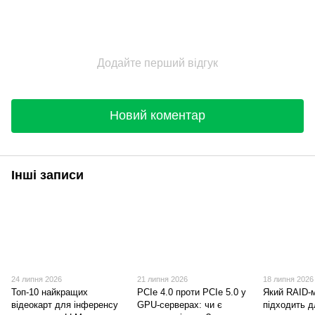
Додайте перший відгук
Новий коментар
Інші записи
24 липня 2026
21 липня 2026
18 липня 2026
Топ-10 найкращих
PCIe 4.0 проти PCIe 5.0 у
Який RAID-
відеокарт для інференсу
GPU-серверах: чи є
підходить 