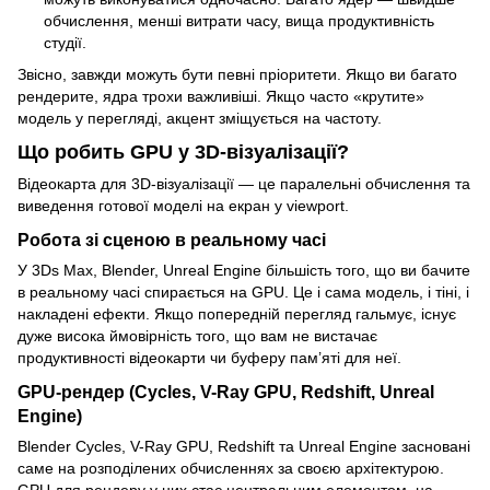
обчислення, менші витрати часу, вища продуктивність
студії.
Звісно, завжди можуть бути певні пріоритети. Якщо ви багато
рендерите, ядра трохи важливіші. Якщо часто «крутите»
модель у перегляді, акцент зміщується на частоту.
Що робить GPU у 3D-візуалізації?
Відеокарта для 3D-візуалізації — це паралельні обчислення та
виведення готової моделі на екран у viewport.
Робота зі сценою в реальному часі
У 3Ds Max, Blender, Unreal Engine більшість того, що ви бачите
в реальному часі спирається на GPU. Це і сама модель, і тіні, і
накладені ефекти. Якщо попередній перегляд гальмує, існує
дуже висока ймовірність того, що вам не вистачає
продуктивності відеокарти чи буферу пам’яті для неї.
GPU-рендер (Cycles, V-Ray GPU, Redshift, Unreal
Engine)
Blender Cycles, V-Ray GPU, Redshift та Unreal Engine засновані
саме на розподілених обчисленнях за своєю архітектурою.
GPU для рендеру у них стає центральним елементом, на