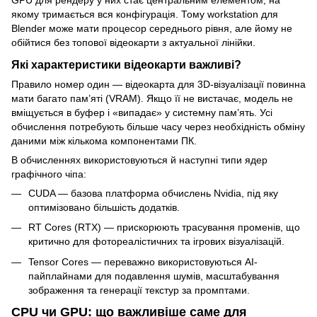
якому тримається вся конфігурація. Тому workstation для
Blender може мати процесор середнього рівня, але йому не
обійтися без топової відеокарти з актуальної лінійки.
Які характеристики відеокарти важливі?
Правило номер один — відеокарта для 3D-візуалізації повинна
мати багато пам’яті (VRAM). Якщо її не вистачає, модель не
вміщується в буфер і «випадає» у системну пам’ять. Усі
обчислення потребують більше часу через необхідність обміну
даними між кількома компонентами ПК.
В обчисленнях використовуються й наступні типи ядер
графічного чіпа:
CUDA — базова платформа обчислень Nvidia, під яку
оптимізовано більшість додатків.
RT Cores (RTX) — прискорюють трасування променів, що
критично для фотореалістичних та ігрових візуалізацій.
Tensor Cores — переважно використовуються AI-
пайплайнами для подавлення шумів, масштабування
зображення та генерації текстур за промптами.
CPU чи GPU: що важливіше саме для