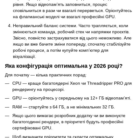
рівня. Якщо відеопам’ять заповниться, процес
сповільниться в рази чи взагалі перерветься. Орієнтуйтесь
на флагманські моделі чи взагалі професійні GPU.
Неправильний баланс системи. Часто трапляється, коли
змінюються команда, робочий стек чи напрямки проєктів.
Звісно, повністю застрахуватися від цього неможливо. Але
якщо ви вже бачите зміни попереду, спочатку стабілізуйте
робочі процеси, а потім купуйте комп’ютер для
візуалізації.
Яка конфігурація оптимальна у 2026 році?
Для початку — кілька практичних порад:
CPU — краще багатоядерні Xeon чи Threadripper PRO для
рендерингу на процесорі.
GPU — орієнтуйтесь у середньому на 12+ ГБ відеопам’яті.
RAM — стартуйте з 64 ГБ, а не мінімальних 32 ГБ.
Якщо цього вимагає розробник додатку чи ви виконуєте
багатогодинні рендери, в пріоритеті будуть професійні
сертифіковані GPU.
Щоб визначити пріоритети та скласти оптимальну