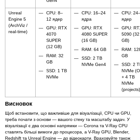
Gen4
Unreal
CPU: 8–
CPU: 16–24
CPU: 24
Engine 5
12 ядер
ядра
ядер
(ArchViz /
GPU: RTX
GPU: RTX
GPU: RT
real-time)
4070
4080 SUPER
5090 (32
SUPER
(16 GB)
GB)
(12 GB)
RAM: 64 GB
RAM: 12
RAM: 32
GB
SSD: 2 TB
GB
NVMe Gen4
SSD: 2 T
SSD: 1 TB
NVMe (О
NVMe
+ 4 TB
NVMe
(projects
Висновок
Щоб встановити, що важливіше для візуалізації, CPU чи GPU,
треба почати з основи — вашого стеку та масштабу задач. У
візуалізації є два основні напрямки — Corona та V-Ray CPU
ставлять більші вимоги до процесора, а V-Ray GPU, Blender,
Redshift та Unreal Engine — до відеокарти. Враховуйте також