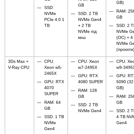
GB)
GB
SSD:
RAM: 25
NVMe
SSD: 2 TB
GB
PCIe 4.0 1
NVMe Gen4
TB
+ 2 TB
SSD: 2 T
NVMe під
NVMe G
кеш
(ОС) + 4
NVMe G
(проєкти
3Ds Max +
CPU:
CPU: Xeon
CPU: Xe
V-Ray CPU
Xeon w5-
w7-2495X
w9-3495
2465X
GPU: RTX
GPU: RT
GPU: RTX
4080 SUPER
5090 (32
4070
GB)
RAM: 128
SUPER
GB
RAM: 25
RAM: 64
GB
SSD: 2 TB
GB
NVMe Gen4
SSD: 2 T
SSD: 1 TB
4 TB NV
NVMe
Gen4
Gen4