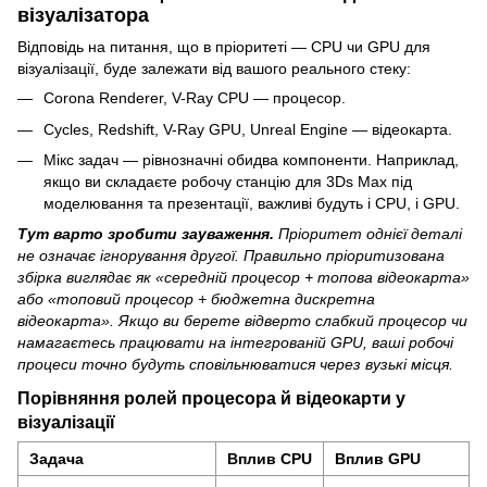
візуалізатора
Відповідь на питання, що в пріоритеті — CPU чи GPU для
візуалізації, буде залежати від вашого реального стеку:
Corona Renderer, V-Ray CPU — процесор.
Cycles, Redshift, V-Ray GPU, Unreal Engine — відеокарта.
Мікс задач — рівнозначні обидва компоненти. Наприклад,
якщо ви складаєте робочу станцію для 3Ds Max під
моделювання та презентації, важливі будуть і CPU, і GPU.
Тут варто зробити зауваження.
Пріоритет однієї деталі
не означає ігнорування другої. Правильно пріоритизована
збірка виглядає як «середній процесор + топова відеокарта»
або «топовий процесор + бюджетна дискретна
відеокарта». Якщо ви берете відверто слабкий процесор чи
намагаєтесь працювати на інтегрованій GPU, ваші робочі
процеси точно будуть сповільнюватися через вузькі місця.
Порівняння ролей процесора й відеокарти у
візуалізації
Задача
Вплив CPU
Вплив GPU