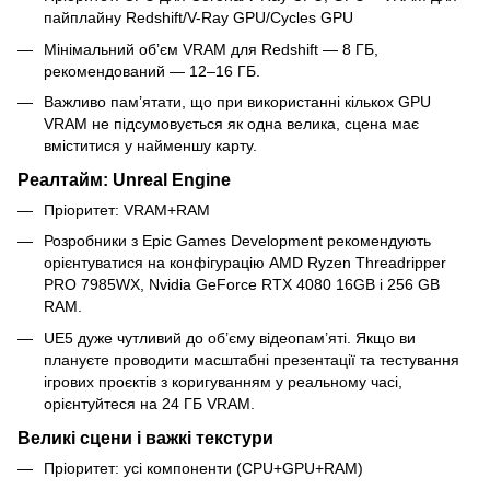
пайплайну Redshift/V-Ray GPU/Cycles GPU
Мінімальний об’єм VRAM для Redshift — 8 ГБ,
рекомендований — 12–16 ГБ.
Важливо пам’ятати, що при використанні кількох GPU
VRAM не підсумовується як одна велика, сцена має
вміститися у найменшу карту.
Реалтайм: Unreal Engine
Пріоритет: VRAM+RAM
Розробники з Epic Games Development рекомендують
орієнтуватися на конфігурацію AMD Ryzen Threadripper
PRO 7985WX, Nvidia GeForce RTX 4080 16GB і 256 GB
RAM.
UE5 дуже чутливий до об’єму відеопам’яті. Якщо ви
плануєте проводити масштабні презентації та тестування
ігрових проєктів з коригуванням у реальному часі,
орієнтуйтеся на 24 ГБ VRAM.
Великі сцени і важкі текстури
Пріоритет: усі компоненти (CPU+GPU+RAM)