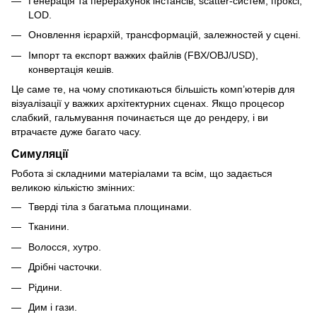
Генерація та перерахунок інстансів, scatter-систем, проксі,
LOD.
Оновлення ієрархій, трансформацій, залежностей у сцені.
Імпорт та експорт важких файлів (FBX/OBJ/USD),
конвертація кешів.
Це саме те, на чому спотикаються більшість комп’ютерів для
візуалізації у важких архітектурних сценах. Якщо процесор
слабкий, гальмування починається ще до рендеру, і ви
втрачаєте дуже багато часу.
Симуляції
Робота зі складними матеріалами та всім, що задається
великою кількістю змінних:
Тверді тіла з багатьма площинами.
Тканини.
Волосся, хутро.
Дрібні часточки.
Рідини.
Дим і гази.