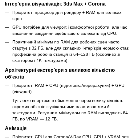
Інтер’єрна візуалізація: 3ds Max + Corona
Пріоритет: процесор для рендеру + RAM для великих
сцен.
GPU потрібен для viewport і комфортної роботи, але час
виконання завдання здебільшого залежить від CPU.
Практичний мінімум по RAM для робочих сцен часто
стартує з 32 ГБ, але для складних інтер’єрів нормою стає
професійна робоча станція із 64–128 ГБ (особливо зі
скаттером і 4K-текстурами).
Архітектурні екстер’єри з великою кількістю
об’єктів
Пріоритет: RAM + CPU (підготовка/перерахунки) + GPU
(viewport).
Тут легко впертися в обмеження через велику кількість
окремих об’єктів з унікальними властивостями й
текстурами. Розумним мінімумом по RAM виглядають 64
ГБ, по VRAM — 12 ГБ.
Анімація
Пріоритет: CPU для Corona/V-Ray CPU, GPU + VRAM для