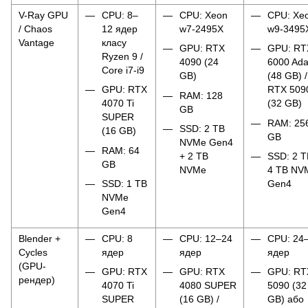
V-Ray GPU
CPU: 8–
CPU: Xeon
CPU: Xe
/ Chaos
12 ядер
w7-2495X
w9-3495
Vantage
класу
GPU: RTX
GPU: RT
Ryzen 9 /
4090 (24
6000 Ad
Core i7-i9
GB)
(48 GB) /
GPU: RTX
RTX 509
RAM: 128
4070 Ti
(32 GB)
GB
SUPER
RAM: 25
SSD: 2 TB
(16 GB)
GB
NVMe Gen4
RAM: 64
+ 2 TB
SSD: 2 T
GB
NVMe
4 TB NV
SSD: 1 TB
Gen4
NVMe
Gen4
Blender +
CPU: 8
CPU: 12–24
CPU: 24
Cycles
ядер
ядер
ядер
(GPU-
GPU: RTX
GPU: RTX
GPU: RT
рендер)
4070 Ti
4080 SUPER
5090 (32
SUPER
(16 GB) /
GB) або