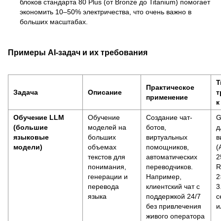
блоков стандарта 80 Plus (от Bronze до Titanium) помогает
экономить 10–50% электричества, что очень важно в
больших масштабах.
Примеры AI-задач и их требования
Т
Практическое
Задача
Описание
т
применение
к
Обучение LLM
Обучение
Создание чат-
G
(большие
моделей на
ботов,
д
языковые
больших
виртуальных
в
модели)
объемах
помощников,
(
текстов для
автоматических
2
понимания,
переводчиков.
R
генерации и
Например,
2
перевода
клиентский чат с
3
языка
поддержкой 24/7
с
без привлечения
и
живого оператора