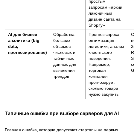
простым
запросам «яркий
лаконичный
дизайн сайта на
Shopify»
AI для бизнес-
Обработка
Прогноз спроса,
C
аналитики (big
больших
оптимизация
п
data,
объемов
логистики, анализ
2
прогнозирование)
числовых и
клиентского
R
табличных
поведения.
S
данных для
Например,
с
выявления
торговая
G
трендов
компания
прогнозирует,
сколько товара
нужно закупить
Типичные ошибки при выборе серверов для AI
Главная ошибка, которую допускают стартапы на первых