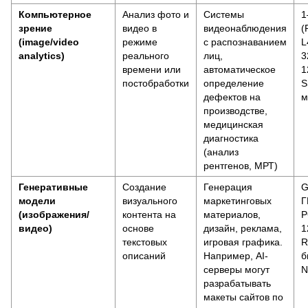
Компьютерное
Анализ фото и
Системы
1
зрение
видео в
видеонаблюдения
(
(image/video
режиме
с распознаванием
L
analytics)
реального
лиц,
3
времени или
автоматическое
1
постобработки
определение
S
дефектов на
м
производстве,
медицинская
диагностика
(анализ
рентгенов, МРТ)
Генеративные
Создание
Генерация
G
модели
визуального
маркетинговых
Г
(изображения/
контента на
материалов,
P
видео)
основе
дизайн, реклама,
1
текстовых
игровая графика.
R
описаний
Например, AI-
б
серверы могут
N
разрабатывать
макеты сайтов по