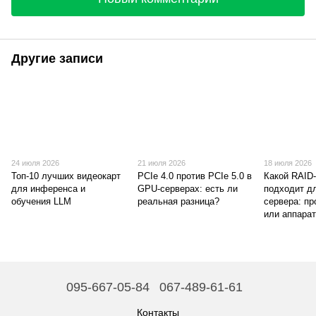
Другие записи
24 июля 2026
21 июля 2026
18 июля 2026
Топ-10 лучших видеокарт
PCIe 4.0 против PCIe 5.0 в
Какой RAID
для инференса и
GPU-серверах: есть ли
подходит д
обучения LLM
реальная разница?
сервера: п
или аппара
095-667-05-84
067-489-61-61
Контакты