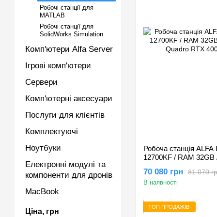
Робочі станції для
MATLAB
Робочі станції для
SolidWorks Simulation
Комп'ютери Alfa Server
Ігрові комп'ютери
Сервери
Комп'ютерні аксесуари
Послуги для клієнтів
Комплектуючі
Ноутбуки
Робоча станція ALFA Pr
12700KF / RAM 32GB 
Електронні модулі та
Quadro RTX 4000 8G
70 080 грн
81 070 г
компоненти для дронів
В наявності
MacBook
ТОП ПРОДАЖІВ
Ціна, грн