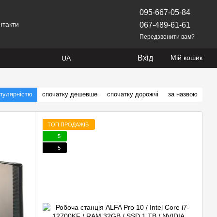
095-667-05-84
нтакти
067-489-61-61
Передзвонити вам?
Вхід
Мій кошик
UA
опулярністю
спочатку дешевше
спочатку дорожчі
за назвою
ТОП ПРОДАЖІВ
5
5