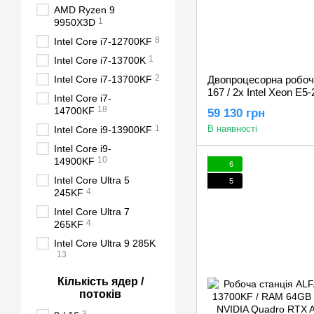
AMD Ryzen 9
1
9950X3D
8
Intel Core i7-12700KF
1
Intel Core i7-13700K
2
Intel Core i7-13700KF
Двопроцесорна робоча
167 / 2x Intel Xeon E
Intel Core i7-
SSD 500GB / HDD 1TB
18
14700KF
59 130 грн
P4000 8GB
1
В наявності
Intel Core i9-13900KF
Intel Core i9-
10
14900KF
6
Intel Core Ultra 5
5
4
245KF
Intel Core Ultra 7
4
265KF
Intel Core Ultra 9 285K
13
Кількість ядер /
потоків