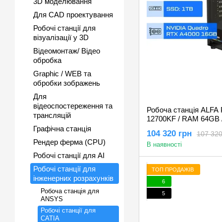
3D моделювання
Для CAD проектування
Робочі станції для
візуалізації у 3D
Відеомонтаж/ Відео
обробка
Graphic / WEB та
обробки зображень
Для
відеоспостереження та
Робоча станція ALFA Pr
трансляцій
12700KF / RAM 64GB /
Quadro RTX A4000 1
Графічна станція
104 320 грн
107 320
Рендер ферма (CPU)
В наявності
Робочі станції для AI
Робочі станції для
ТОП ПРОДАЖІВ
інженерних розрахунків
6
Робоча станція для
5
ANSYS
Робочі станції для
CATIA