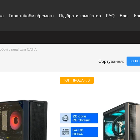
ка
Гарантії/обмін/ремонт
Підібрати комп’ютер
FAQ
Блог
Ко
обочі станції для CATIA
за п
Сортування:
ТОП ПРОДАЖІВ