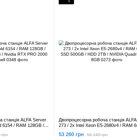
5
 станція ALFA Server
Двопроцесорна робоча станція ALFA
ld 6154 / RAM 128GB /
273 / 2x Intel Xeon E5-2680v4 / RAM 
 / Nvidia RTX PRO
SSD 500GB / HDD 2TB / NVIDIA Qua
53 260 грн
 грн
56 140 грн
P4000 8GB