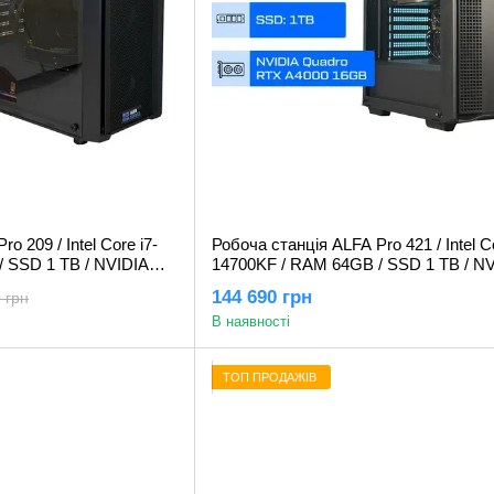
o 209 / Intel Core i7-
Робоча станція ALFA Pro 421 / Intel Co
 SSD 1 TB / NVIDIA
14700KF / RAM 64GB / SSD 1 TB / N
6GB
Quadro RTX A4000 16GB
144 690 грн
 грн
В наявності
ТОП ПРОДАЖІВ