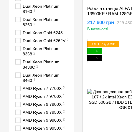
Dual Xeon Platinum
Робоча станція ALFA Pr
1
8160
13900KF / RAM 128GB
/ NVIDIA Quadro RTX
Dual Xeon Platinum
217 600 грн
229 450
2
8260
В наявності
1
Dual Xeon Gold 6248
2
Dual Xeon Gold 6262V
ТОП ПРОДАЖІВ
Dual Xeon Platinum
6
2
8368
5
Dual Xeon Platinum
1
8438C
Dual Xeon Platinum
1
8460
2
AMD Ryzen 7 7700X
1
AMD Ryzen 7 9700X
1
AMD Ryzen 9 7900X
2
AMD Ryzen 9 7950X
3
AMD Ryzen 9 9900X
4
AMD Ryzen 9 9950X