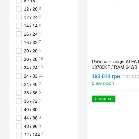
3
8 / 16
8
12 / 20
4
12 / 24
4
14 / 14
4
16 / 24
7
16 / 32
4
20 / 20
18
20 / 28
Робоча станція ALFA Pr
13700KF / RAM 64GB /
13
24 / 24
NVIDIA Quadro RTX 
11
24 / 32
193 010 грн
202 010
В наявності
2
24 / 48
5
28 / 56
НОВИНКА
4
36 / 72
1
40 / 80
3
44 / 88
5
48 / 96
2
72 / 144