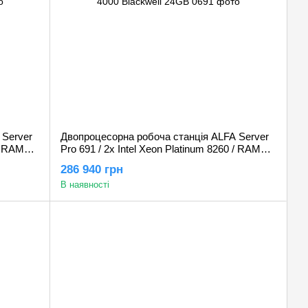
 Server
Двопроцесорна робоча станція ALFA Server
 / RAM
Pro 691 / 2х Intel Xeon Platinum 8260 / RAM
 RTX
256GB / SSD 1TB / HDD 2TB / Nvidia RTX
286 940 грн
PRO 4000 Blackwell 24GB
В наявності