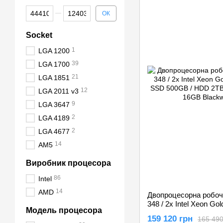
Від Ціна, грн
До Ціна, грн
ОК
Socket
1
LGA 1200
39
LGA 1700
21
LGA 1851
12
LGA 2011 v3
9
LGA 3647
2
LGA 4189
2
LGA 4677
14
AM5
Виробник процесора
86
Intel
14
AMD
Двопроцесорна робоча
348 / 2x Intel Xeon Go
Модель процесора
SSD 500GB / HDD 2TB
159 120 грн
165 490
2000 16GB Blackwell