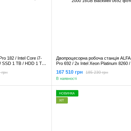
o 182 / Intel Core i7-
Двопроцесорна робоча станція ALFA
 SSD 1 TB / HDD 1 TB /
Pro 692 / 2х Intel Xeon Platinum 8260
A4000 16GB
256GB / SSD 1TB / HDD 2TB / Nvidia
167 510 грн
 грн
185 230 грн
PRO 2000 16GB Blackwell
В наявності
НОВИНКА
ХІТ