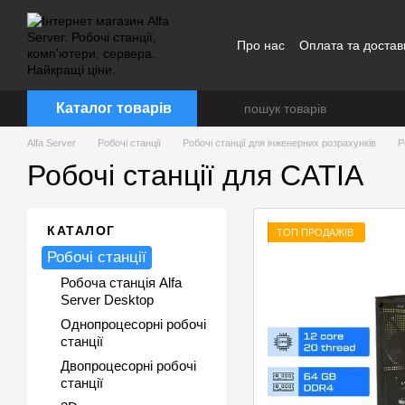
Перейти до основного контенту
Про нас
Оплата та достав
Каталог товарів
Alfa Server
Робочі станції
Робочі станції для інженерних розрахунків
Р
Робочі станції для CATIA
КАТАЛОГ
ТОП ПРОДАЖІВ
Робочі станції
Робоча станція Alfa
Server Desktop
Однопроцесорні робочі
станції
Двопроцесорні робочі
станції