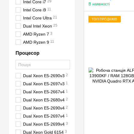
29
Intel Core i7
В наявності
11
Intel Core i9
21
Intel Core Ultra
ТОП ПРОДАЖІВ
25
Dual Intel Xeon
3
AMD Ryzen 7
11
AMD Ryzen 9
Процесор
2
Dual Xeon E5-2690v3
1
Dual Xeon E5-2697v3
1
Dual Xeon E5-2667v4
2
Dual Xeon E5-2680v4
2
Dual Xeon E5-2690v4
1
Dual Xeon E5-2697v4
3
Dual Xeon E5-2699v4
3
Dual Xeon Gold 6154