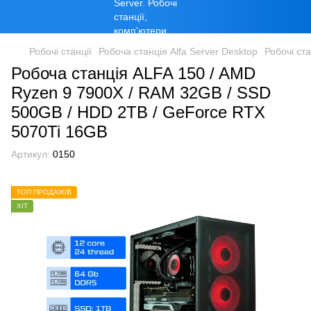
Робочі станції
Робоча станція Alfa Server Desktop
Робочі ст
Робоча станція ALFA 150 / AMD
Ryzen 9 7900X / RAM 32GB / SSD
500GB / HDD 2TB / GeForce RTX
5070Ti 16GB
Артикул:
0150
ТОП ПРОДАЖІВ
ХІТ