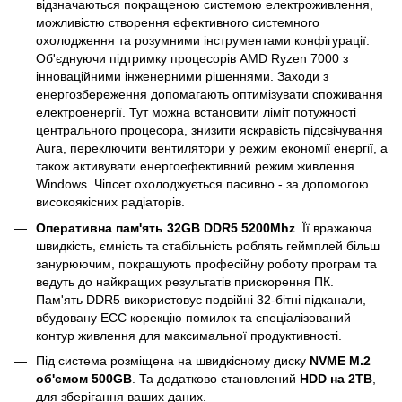
відзначаються покращеною системою електроживлення,
можливістю створення ефективного системного
охолодження та розумними інструментами конфігурації.
Об'єднуючи підтримку процесорів AMD Ryzen 7000 з
інноваційними інженерними рішеннями. Заходи з
енергозбереження допомагають оптимізувати споживання
електроенергії. Тут можна встановити ліміт потужності
центрального процесора, знизити яскравість підсвічування
Aura, переключити вентилятори у режим економії енергії, а
також активувати енергоефективний режим живлення
Windows. Чіпсет охолоджується пасивно - за допомогою
високоякісних радіаторів.
Оперативна пам'ять 32GB DDR5 5200Mhz
. Її вражаюча
швидкість, ємність та стабільність роблять геймплей більш
занурюючим, покращують професійну роботу програм та
ведуть до найкращих результатів прискорення ПК.
Пам'ять DDR5 використовує подвійні 32-бітні підканали,
вбудовану ECC корекцію помилок та спеціалізований
контур живлення для максимальної продуктивності.
Під система розміщена на швидкісному диску
NVME M.2
об'ємом 500GB
. Та додатково становлений
HDD на 2TB
,
для зберігання ваших даних.