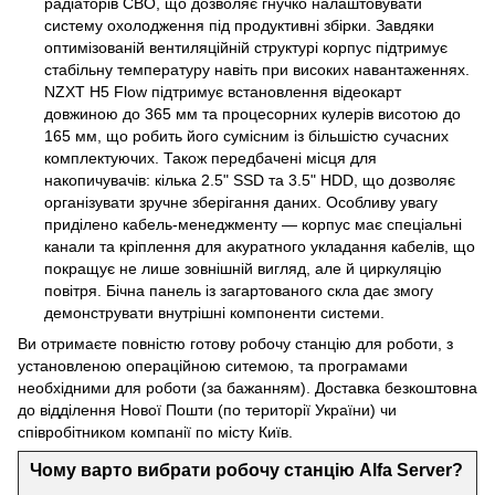
радіаторів СВО, що дозволяє гнучко налаштовувати
систему охолодження під продуктивні збірки. Завдяки
оптимізованій вентиляційній структурі корпус підтримує
стабільну температуру навіть при високих навантаженнях.
NZXT H5 Flow підтримує встановлення відеокарт
довжиною до 365 мм та процесорних кулерів висотою до
165 мм, що робить його сумісним із більшістю сучасних
комплектуючих. Також передбачені місця для
накопичувачів: кілька 2.5" SSD та 3.5" HDD, що дозволяє
організувати зручне зберігання даних. Особливу увагу
приділено кабель-менеджменту — корпус має спеціальні
канали та кріплення для акуратного укладання кабелів, що
покращує не лише зовнішній вигляд, але й циркуляцію
повітря. Бічна панель із загартованого скла дає змогу
демонструвати внутрішні компоненти системи.
Ви отримаєте повністю готову робочу станцію для роботи, з
установленою операційною ситемою, та програмами
необхідними для роботи (за бажанням). Доставка безкоштовна
до відділення Нової Пошти (по території України) чи
співробітником компанії по місту Київ.
Чому варто вибрати робочу станцію Alfa Server?