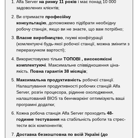
Alfa Server
на ринку 11 років
і має понад 10 000
задоволених клієнтів;
Ви отримаєте
професійну
консультацію
, допоможемо підібрати необхідну
робочу станція, якщо ви не знаєте, що вам потрібно;
Власне виробництво
, гнужкі конфігурації
(комлектуючі будь-якої робочої станції, можна змінити з
перерахунком вартості);
Використовуємо тільки
ТОПОВІ , високоякісні
комплектуючі
. Максимальне співвідношення ціна-
якість.
Повна гарантія 38 місяців
;
Максимальна продуктивність
робочої станції.
Налаштування продуктивності робочих станцій Alfa
Server, розгін процесора, рідинне охолодження,
налаштований BIOS та бенчмаркінг оптимізують ваші
програмні додатки;
Кожна робоча станція Alfa Server проходить
48-
годинне тестування
на стабільність роботи та стрес-
тести всіх компонентів;
Доставка безкоштовна по всій Україні
(до