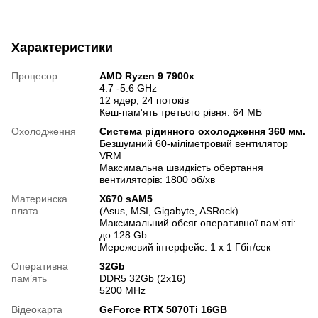
Характеристики
Процесор
AMD Ryzen 9 7900x
4.7 -5.6 GHz
12 ядер, 24 потоків
Кеш-пам'ять третього рівня: 64 МБ
Охолодження
Система рідинного охолодження 360 мм.
Безшумний 60-міліметровий вентилятор
VRM
Максимальна швидкість обертання
вентиляторів: 1800 об/хв
Материнска
X670 sAM5
плата
(Asus, MSI, Gigabyte, ASRock)
Максимальний обсяг оперативної пам'яті:
до 128 Gb
Мережевий інтерфейс: 1 х 1 Гбіт/сек
Оперативна
32Gb
памʼять
DDR5 32Gb (2x16)
5200 MHz
Відеокарта
GeForce RTX 5070Ti 16GB