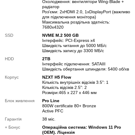
Охолодження: вентилятори Wing-Blade +
радіатор
Роз'єми: 2хHDMI 2.0, 1хDisplayPort (важливо
для підключення монітора)
Максимальна роздільна здатність:
7680x4320
SSD
NVME M.2 500 GB
Інтерфейс: PCI-Express x4
Швидкість читання до 5000 МБ/с
Швидкість запису до 3300 МБ/с
HDD
2TB
Інтерфейс підключення: SATAIII
Швидкість обертання шпинделя: 5400 об/хв
Корпус
NZXT H5 Flow
Кількість внутрішніх відсіків 3.5": 1
Кількість відсіків 2.5": 2
Розміри:465 x 227 x 446 мм
Блок живлення
Pro Line
800W certificate 80+ Bronze
Active PFC
Гарантія
38 міс.
+ Бонус
Операційна система: Windows 11 Pro
(OEM). Ліцензія