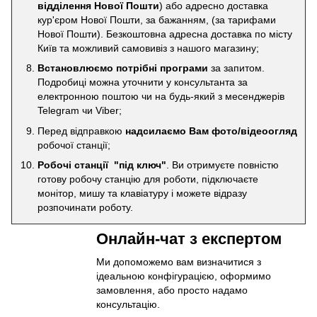
відділення Нової Пошти
) або адресно доставка
кур'єром Нової Пошти, за бажанням, (за тарифами
Нової Пошти). Безкоштовна адресна доставка по місту
Київ та можливий самовивіз з нашого магазину;
Встановлюємо потрібні програми
за запитом.
Подробиці можна уточнити у консультанта за
електронною поштою чи на будь-який з месенджерів
Telegram чи Viber;
Перед відправкою
надсилаємо Вам фото/відеоогляд
робочої станції;
Робочі станції "під ключ"
. Ви отримуєте повністю
готову робочу станцію для роботи, підключаєте
монітор, мишу та клавіатуру і можете відразу
розпочинати роботу.
Онлайн-чат з експертом
Ми допоможемо вам визначитися з
ідеальною конфігурацією, оформимо
замовлення, або просто надамо
консультацію.