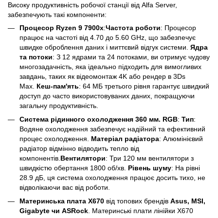
Високу продуктивність робочої станції від Alfa Server,
забезпечують такі компоненти:
Процесор Ryzen 9 7900x
:
Частота роботи
: Процесор
працює на частоті від 4.70 до 5.60 GHz, що забезпечує
швидке оброблення даних і миттєвий відгук системи.
Ядра
та потоки
: З 12 ядрами та 24 потоками, ви отримує чудову
многозадачність, яка ідеально підходить для вимогливих
завдань, таких як відеомонтаж 4K або рендер в 3Ds
Max.
Кеш-пам'ять
: 64 МБ третього рівня гарантує швидкий
доступ до часто використовуваних даних, покращуючи
загальну продуктивність.
Система рідинного охолодження 360 мм. RGB
:
Тип
:
Водяне охолодження забезпечує надійний та ефективний
процес охолодження.
Матеріал радіатора
: Алюмінієвий
радіатор відмінно відводить тепло від
компонентів.
Вентилятори
: Три 120 мм вентилятори з
швидкістю обертання 1800 об/хв.
Рівень шуму
: На рівні
28.9 дБ, ця система охолодження працює досить тихо, не
відволікаючи вас від роботи.
Материнська плата X670
від топових брендів
Asus, MSI,
Gigabyte чи ASRock
. Материнські плати лінійки X670