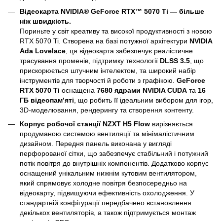
Відеокарта NVIDIA® GeForce RTX™ 5070 Ti — більше
ніж швидкість.
Пориньте у світ креативу та високої продуктивності з новою
RTX 5070 Ti. Створена на базі потужної архітектури
NVIDIA
Ada Lovelace
, ця відеокарта забезпечує реалістичне
трасування променів, підтримку технології
DLSS 3.5
, що
прискорюється штучним інтелектом, та широкий набір
інструментів для творчості й роботи з графікою.
GeForce
RTX 5070 Ti
оснащена
7680 ядрами NVIDIA CUDA
та
16
ГБ відеопам’яті
, що робить її ідеальним вибором для ігор,
3D-моделювання, рендерингу та створення контенту.
Корпус робочої станції NZXT H5 Flow
вирізняється
продуманою системою вентиляції та мінімалістичним
дизайном. Передня панель виконана у вигляді
перфорованої сітки, що забезпечує стабільний і потужний
потік повітря до внутрішніх компонентів. Додатково корпус
оснащений унікальним нижнім кутовим вентилятором,
який спрямовує холодне повітря безпосередньо на
відеокарту, підвищуючи ефективність охолодження. У
стандартній конфігурації передбачено встановлення
декількох вентиляторів, а також підтримується монтаж