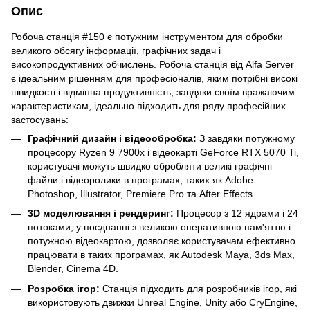
Опис
Робоча станція #150 є потужним інструментом для обробки
великого обсягу інформації, графічних задач і
високопродуктивних обчислень. Робоча станція від Alfa Server
є ідеальним рішенням для професіоналів, яким потрібні високі
швидкості і відмінна продуктивність, завдяки своїм вражаючим
характеристикам, ідеально підходить для ряду професійних
застосувань:
Графічний дизайн і відеообробка:
З завдяки потужному
процесору Ryzen 9 7900x і відеокарті GeForce RTX 5070 Ti,
користувачі можуть швидко обробляти великі графічні
файли і відеоролики в програмах, таких як Adobe
Photoshop, Illustrator, Premiere Pro та After Effects.
3D моделювання і рендеринг:
Процесор з 12 ядрами і 24
потоками, у поєднанні з великою оперативною пам'яттю і
потужною відеокартою, дозволяє користувачам ефективно
працювати в таких програмах, як Autodesk Maya, 3ds Max,
Blender, Cinema 4D.
Розробка ігор:
Станція підходить для розробників ігор, які
використовують движки Unreal Engine, Unity або CryEngine,