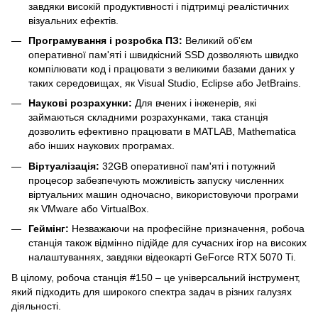
завдяки високій продуктивності і підтримці реалістичних
візуальних ефектів.
Програмування і розробка ПЗ:
Великий об'єм
оперативної пам'яті і швидкісний SSD дозволяють швидко
компілювати код і працювати з великими базами даних у
таких середовищах, як Visual Studio, Eclipse або JetBrains.
Наукові розрахунки:
Для вчених і інженерів, які
займаються складними розрахунками, така станція
дозволить ефективно працювати в MATLAB, Mathematica
або інших наукових програмах.
Віртуалізація:
32GB оперативної пам'яті і потужний
процесор забезпечують можливість запуску численних
віртуальних машин одночасно, використовуючи програми
як VMware або VirtualBox.
Геймінг:
Незважаючи на професійне призначення, робоча
станція також відмінно підійде для сучасних ігор на високих
налаштуваннях, завдяки відеокарті GeForce RTX 5070 Ti.
В цілому, робоча станція #150 – це універсальний інструмент,
який підходить для широкого спектра задач в різних галузях
діяльності.