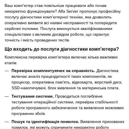
Ваш комп'ютер став повільніше працювати або почав
некоректно функціонувати? Alfa Server пропонує професійну
послугу діагностики комп'ютерної техніки, яка дозволить
оперативно виявити всі наявні несправності та попередити
серйозні поломки. Послуга виконується кваліфікованими
спеціалістами з великим досвідом роботи, що гарантує
точність і якість проведених тестів.
Що входить до послуги діагностики комп'ютера?
Комплексна перевірка комп'ютера включає кілька важливих
етапів:
Перевірка комплектуючих на справність.
Діагностика
включає аналіз працездатності таких компонентів, як
процесор, оперативна пам'ять, відеокарта, жорсткий диск,
SSD-накопичувачі, блок живлення та материнська плата.
Тестування системи.
Проводиться поглиблене
тестування операційної системи, перевірка стабільності
роботи програмного забезпечення та виявлення можливих
програмних збоїв.
Пошук та ідентифікація помилок.
Виявлення прихованих
помилок, які можуть спричинити некоректну роботу