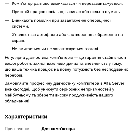
Комп'ютер раптово вимикається чи перезавантажується.
Пристрій працює повільно, зависає або сильно шумить.
Виникають помилки при завантаженні операційної
системи.
З'являються артефакти або спотворення зображення на
екрані.
Не вмикається чи не завантажується взагалі.
Регулярна діагностика комп'ютерів — це гарантія стабільності
вашої роботи, захист важливих даних та впевненість у тому,
що ваша техніка працює на повну потужність без несподіваних
перебоїв.
Замовляйте професійну діагностику комп'ютера в Alfa Server
вже сьогодні, щоб уникнути серйозних неприємностей у
майбутньому та зберегти високу продуктивність вашого
обладнання!
Характеристики
Призначення
Для комп'ютера