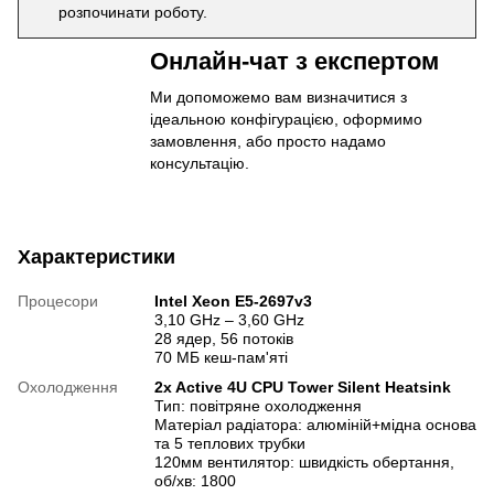
розпочинати роботу.
Онлайн-чат з експертом
Ми допоможемо вам визначитися з
ідеальною конфігурацією, оформимо
замовлення, або просто надамо
консультацію.
Характеристики
Процесори
Intel Xeоn E5-2697v3
3,10 GHz – 3,60 GHz
28 ядер, 56 потоків
70 МБ кеш-пам'яті
Охолодження
2x Active 4U CPU Tower Silent Heatsink
Тип: повітряне охолодження
Матеріал радіатора: алюміній+мідна основа
та 5 теплових трубки
120мм вентилятор: швидкість обертання,
об/хв: 1800