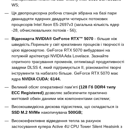
WS;
Ця двопроцесорна робоча станція зібрана на базі пари
дванадцяти ядерних двадцяти чотирьох потокових
процесорів Intel Xeon E5-2697v3 (загальна кількість ядер
-28, обчислювальних потоків - 56);
Відеокарта NVIDIA® GeForce RTX™ 5070
- більше ніж
швидкість.Пориньте у світ креативних процесів і творчості із
цією відеокартою. GeForce RTX 5070 вибудовані на
потужній архітектурі NVIDIA Ada Lovelace. Зазнайте
спритного трасування променів, оптимізації продуктивності
завдяки DLSS 4, який підтримується ІІ, різноманітні творчі
інструменти та набагато більше. GeForce RTX 5070 має
ядра
NVIDIA CUDA: 6144
.
Великий обсяг оперативної пам'яті
(128 Гб DDR4 типу
ECC Registered)
дозволяє забезпечити практично
миттєвий обмін даними між компонентами системи;
Високошвидкісна дискова підсистема, що складається із
SSD M.2 NVMe
накопичувача
500GB;
Високоефективне відведення тепла за рахунок
застосування кулера Active 4U CPU Tower Silent Heatsink з