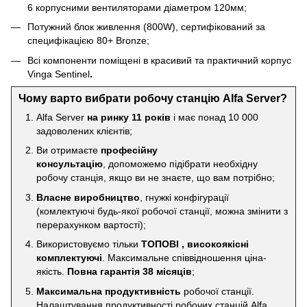
6 корпусними вентиляторами діаметром 120мм;
Потужний блок живлення (800W), сертифікований за
специфікацією 80+ Bronze;
Всі компоненти поміщені в красивий та практичний корпус
Vinga Sentinel
.
Чому варто вибрати робочу станцію Alfa Server?
Alfa Server
на ринку 11 років
і має понад 10 000
задоволених клієнтів;
Ви отримаєте
професійну
консультацію
, допоможемо підібрати необхідну
робочу станція, якщо ви не знаєте, що вам потрібно;
Власне виробництво
, гнужкі конфігурації
(комлектуючі будь-якої робочої станції, можна змінити з
перерахунком вартості);
Використовуємо тільки
ТОПОВІ , високоякісні
комплектуючі
. Максимальне співвідношення ціна-
якість.
Повна гарантія 38 місяців
;
Максимальна продуктивність
робочої станції.
Налаштування продуктивності робочих станцій Alfa