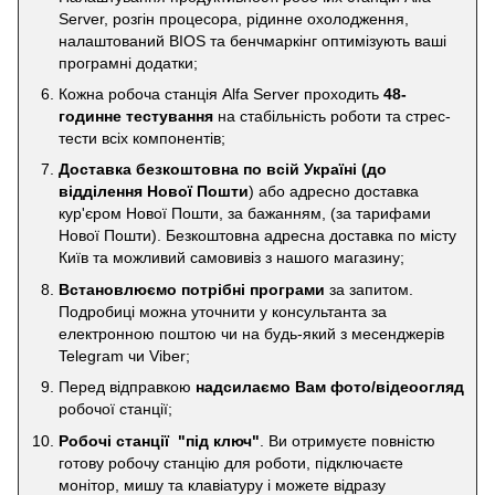
Server, розгін процесора, рідинне охолодження,
налаштований BIOS та бенчмаркінг оптимізують ваші
програмні додатки;
Кожна робоча станція Alfa Server проходить
48-
годинне тестування
на стабільність роботи та стрес-
тести всіх компонентів;
Доставка безкоштовна по всій Україні
(до
відділення Нової Пошти
) або адресно доставка
кур'єром Нової Пошти, за бажанням, (за тарифами
Нової Пошти). Безкоштовна адресна доставка по місту
Київ та можливий самовивіз з нашого магазину;
Встановлюємо потрібні програми
за запитом.
Подробиці можна уточнити у консультанта за
електронною поштою чи на будь-який з месенджерів
Telegram чи Viber;
Перед відправкою
надсилаємо Вам фото/відеоогляд
робочої станції;
Робочі станції "під ключ"
. Ви отримуєте повністю
готову робочу станцію для роботи, підключаєте
монітор, мишу та клавіатуру і можете відразу