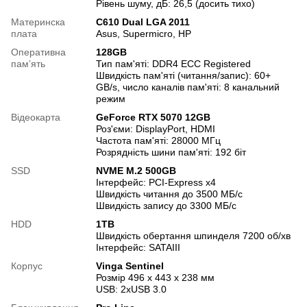
Рівень шуму, дБ: 26,5 (досить тихо)
Материнска
C610 Dual LGA 2011
плата
Asus, Supermicro, HP
Оперативна
128GB
памʼять
Тип пам'яті: DDR4 ECC Registered
Швидкість пам'яті (читання/запис): 60+
GB/s, число каналів пам'яті: 8 канальний
режим
Відеокарта
GeForce RTX 5070 12GB
Роз'єми: DisplayPort, HDMI
Частота пам'яті: 28000 МГц
Розрядність шини пам'яті: 192 біт
SSD
NVME M.2 500GB
Інтерфейс: PCI-Express x4
Швидкість читання до 3500 МБ/с
Швидкість запису до 3300 МБ/с
HDD
1TB
Швидкість обертання шпинделя 7200 об/хв
Інтерфейс: SATAIII
Корпус
Vinga Sentinel
Розмір 496 x 443 x 238 мм
USB: 2хUSB 3.0