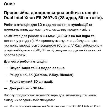
Опис
Професійна двопроцесорна робоча станція
Dual Intel Xeon E5-2697v3 (28 ядер, 56 потоків).
Робоча станція для 3D моделювання, візуалізації та
проектування,
що має приголомшливу продуктивність.
Комп'ютер для роботи
з 3D Max. (3.6 GHz на всі ядра та
потоки у рендері).
Ми пропонуємо купити робочу станцію,
яка легко впорається з рендером (Corona, V-Ray) зображень у
роздільній здатності 4К, 8К та підвищить продуктивність вашої
роботи в рази.
Для чого робоча станція:
Візуалізація та 3D моделювання.
Рендер 4К, 8К (Corona, V-Ray, Blender).
Реалістичний 3D анімації.
Для роботи з 3D Max.
Високу продуктивність комп'ютера для візуалізації та інших
складних завдань забезпечують:
Материнської плати на базі чіпсету Intel C610 LGA 2011v3