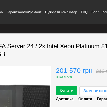
ка
Гарантії/обмін/ремонт
Підібрати комп’ютер
FAQ
Блог
Ко
 Server 24 / 2x Intel Xeon Platinum 
GB
201 570 грн
212 
В наявності
Купити
Замовити 
Доставка
Оплата
Гара