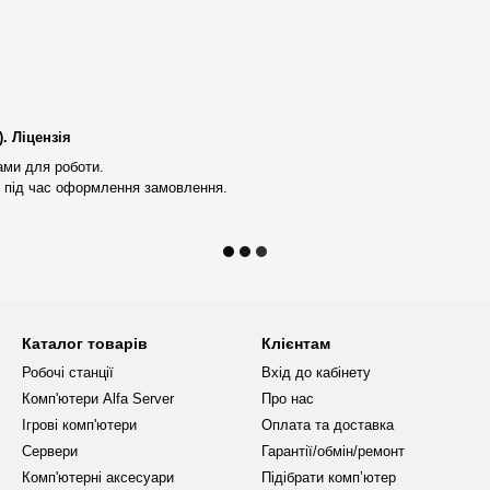
складних завдань, що
 призначення — це важкі
обчислювально інтенсивні
. Ліцензія
у таких програмах як 3Ds Max,
ів, обробки та аналізу великих
ами для роботи.
 під час оформлення замовлення.
отрібні високі обчислювальні
авдяки 48 ядрам і 96 потокам
ами завдань — від інженерного
ою є підтримка багатоядерної
ьних процесів без втрати
Каталог товарів
Клієнтам
Робочі станції
Вхід до кабінету
Server #24 чудово підходить для
Комп'ютери Alfa Server
Про нас
remiere Pro, After Effects,
e RTX 5070 12GB, робоча станція
Ігрові комп'ютери
Оплата та доставка
ті.
Сервери
Гарантії/обмін/ремонт
Комп'ютерні аксесуари
Підібрати комп’ютер
4 надає всі необхідні ресурси