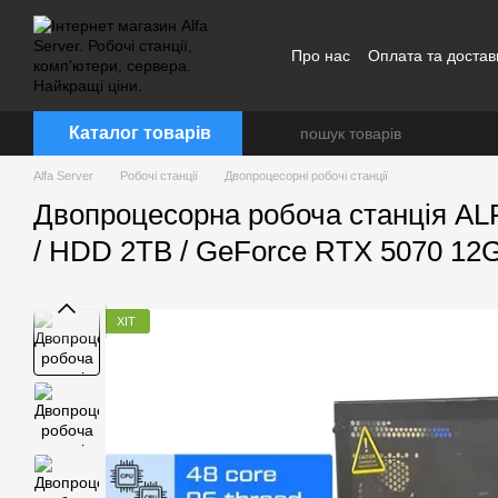
Перейти до основного контенту
Про нас
Оплата та достав
Каталог товарів
Alfa Server
Робочі станції
Двопроцесорні робочі станції
Двопроцесорна робоча станція ALFA
/ HDD 2TB / GeForce RTX 5070 12
ХІТ