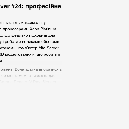
ver #24: професійне
 які шукають максимальну
ма процесорами Xeon Platinum
х, що ідеально підходить для
у і роботи з великими обсягами
отоками, комп'ютер Alfa Server
 3D моделюванням, що робить її
и.
 рівень. Вона здатна впоратися з
ідео монтажем, а також надає
Corona Render, V-Ray, Blender.
зволяє працювати з графічними
 швидкий та якісний результат.
оботи з мультимедійним
вості для реалізації будь-яких
новіші технології для