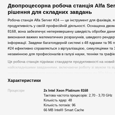
Двопроцесорна робоча станція Alfa Ser
рішення для складних завдань
Робоча станція Alfa Server #24 — це інструмент для фахівців,
продуктивність у своїй професійній діяльності. Оснащена дво
8168, вона забезпечує неперевершену швидкість обробки дани
виконання важких математичних розрахунків, швидкого рендер
інформації. Завдяки багатоядерній системі з 48 ядрами та 96 п
#24 ефективно справляється з віртуалізацією, симуляціями та
незамінною для професіоналів в галузі науки, техніки та графік
Ця робоча станція піднімає стандарти продуктивності на новий
найскладнішими завданнями, включаючи роботу зі звуком та в
чудові можливості для рендеру у таких програмах як 3Ds Max, 
Завдяки відеокарті GeForce RTX5070 12GB, цей комп'ютер до
Характеристики
програмами високого рівня складності, забезпечуючи при цьому
Процесори
2х Intel Xeon Platinum 8168
Робоча станція Alfa Server #24 призначена для професійної р
Тактова частота процесорів: 2,70 - 3,70 GHz
контентом, розробки та візуалізації, і надає максимальні можли
Кількість ядер: 48
творчих ідей. Це вибір для тих, хто прагне використовувати най
Кількість потоків: 96
досягнення оптимальних результатів у своїй роботі.
66 MB Intel® Smart Cache