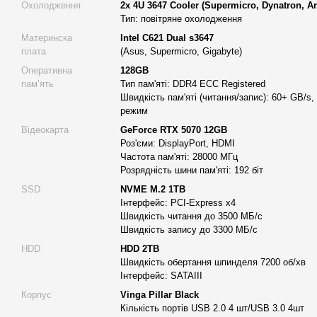
Охолодження
2x 4U 3647 Cooler (Supermicro, Dynatron, Ar
Основні характеристики робочої станції Alfa Server 
Тип: повітряне охолодження
Процесори:
2х Intel Xeon Platinum 8168 з тактовою частот
Материнска
Intel C621 Dual s3647
і 96 потоків, 66 MB Intel® Smart Cache.
плата
(Asus, Supermicro, Gigabyte)
Охолодження:
2x 4U 3647 Cooler (Supermicro, Dynatron, Ar
Оперативна
128GB
охолодження — повітряне.
памʼять
Тип пам'яті: DDR4 ECC Registered
Швидкість пам'яті (читання/запис): 60+ GB/s,
Материнська плата:
Intel C621 Dual s3647 (Asus, Supermic
режим
Оперативна пам'ять:
128GB DDR4 ECC Registered, 8-кана
Відеокарта
GeForce RTX 5070 12GB
читання/запису понад 60 GB/s.
Роз'єми: DisplayPort, HDMI
Частота пам'яті: 28000 МГц
Відеокарта:
GeForce RTX 5070 12GB з 3x DisplayPort та 1
Розрядність шини пам'яті: 192 біт
пам'яті 192 біт, частота графічного ядра 2512 МГц, частота
SSD
NVME M.2 1TB
SSD накопичувач:
SSD NVME M.2 1TB, інтерфейс PCI-Expre
Інтерфейс: PCI-Express x4
3500 МБ/с, швидкість запису до 3300 МБ/с.
Швидкість читання до 3500 МБ/с
Швидкість запису до 3300 МБ/с
HDD накопичувач:
HDD 2TB, інтерфейс SATAIII, швидкіст
HDD
HDD 2TB
хв.
Швидкість обертання шпинделя 7200 об/хв
Корпус:
Vinga Pillar Black, 6 вентиляторів Pro 120мм, 4 по
Інтерфейс: SATAIII
Блок живлення:
Pro Line 1000W з сертифікатом 80+ Gold,
Корпус
Vinga Pillar Black
Кількість портів USB 2.0 4 шт/USB 3.0 4шт
Гарантія:
38 місяців + бонус: ліцензійна операційна систе