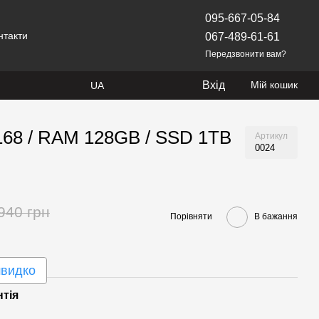
095-667-05-84
нтакти
067-489-61-61
Передзвонити вам?
Вхід
Мій кошик
UA
8168 / RAM 128GB / SSD 1TB
Артикул
0024
940 грн
Порівняти
В бажання
швидко
нтія