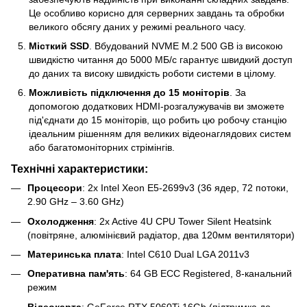
Це особливо корисно для серверних завдань та обробки
великого обсягу даних у режимі реального часу.
Місткий SSD
. Вбудований NVME M.2 500 GB із високою
швидкістю читання до 5000 МБ/с гарантує швидкий доступ
до даних та високу швидкість роботи системи в цілому.
Можливість підключення до 15 моніторів
. За
допомогою додаткових HDMI-розгалужувачів ви зможете
під'єднати до 15 моніторів, що робить цю робочу станцію
ідеальним рішенням для великих відеонаглядових систем
або багатомоніторних стрімінгів.
Технічні характеристики:
Процесори
: 2x Intel Xeon E5-2699v3 (36 ядер, 72 потоки,
2.90 GHz – 3.60 GHz)
Охолодження
: 2x Active 4U CPU Tower Silent Heatsink
(повітряне, алюмінієвий радіатор, два 120мм вентилятори)
Материнська плата
: Intel C610 Dual LGA 2011v3
Оперативна пам'ять
: 64 GB ECC Registered, 8-канальний
режим
Відеокарта
: GeForce RTX 5060Ti 16Gb (підтримка до