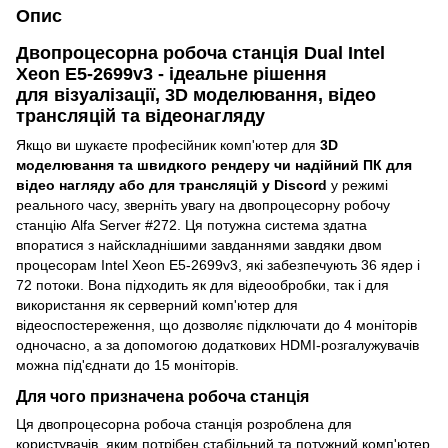
Опис
Двопроцесорна робоча станція Dual Intel
Xeon E5-2699v3 - ідеальне рішення
для візуалізації, 3D моделювання, відео
трансляцій та відеонагляду
Якщо ви шукаєте професійник комп'ютер для
3D
моделювання та швидкого рендеру чи надійний ПК для
відео нагляду або для трансляцій у Discord
у режимі
реального часу, зверніть увагу на двопроцесорну робочу
станцію Alfa Server #272. Ця потужна система здатна
впоратися з найскладнішими завданнями завдяки двом
процесорам Intel Xeon E5-2699v3, які забезпечують 36 ядер і
72 потоки. Вона підходить як для відеообробки, так і для
використання як серверний комп'ютер для
відеоспостереження, що дозволяє підключати до 4 моніторів
одночасно, а за допомогою додаткових HDMI-розгалужувачів
можна під'єднати до 15 моніторів.
Для чого призначена робоча станція
Ця двопроцесорна робоча станція розроблена для
користувачів, яким потрібен стабільний та потужний комп'ютер