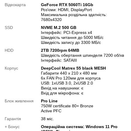
Відеокарта
GeForce RTX 5060Ti 16Gb
Роз'єми: HDMI, DisplayPort
Максимальна роздільна здатність:
7680x4320
SSD
NVME M.2 500 GB
Інтерфейс: PCI-Express x4
Швидкість читання до 5000 МБ/с
Швидкість запису до 3300 МБ/с
HDD
2TB 7200rpm 64MB
Швидкість обертання шпинделя 7200 об/хв
Інтерфейс: SATAIII
Корпус
DeepCool Matrex 55 black MESH
Габарити 440 x 210 x 480 мм
6х FAN Pro 120мм для корпуса
USB: 1xUSB 3.0, 2xUSB 2.0
Вихід на навушники: є
Вхід для мікрофона: є
Блок живлення
Pro Line
750W certificate 80+ Bronze
Active PFC
Гарантія
38 міс.
+ Бонус
Операційна система: Windows 11 Pro