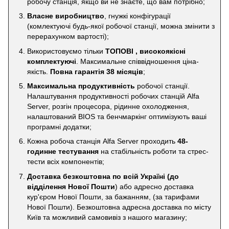
робочу станція, якщо ви не знаєте, що вам потрібно;
Власне виробництво
, гнужкі конфігурації
(комлектуючі будь-якої робочої станції, можна змінити з
перерахунком вартості);
Використовуємо тільки
ТОПОВІ , високоякісні
комплектуючі
. Максимальне співвідношення ціна-
якість.
Повна гарантія 38 місяців
;
Максимальна продуктивність
робочої станції.
Налаштування продуктивності робочих станцій Alfa
Server, розгін процесора, рідинне охолодження,
налаштований BIOS та бенчмаркінг оптимізують ваші
програмні додатки;
Кожна робоча станція Alfa Server проходить
48-
годинне тестування
на стабільність роботи та стрес-
тести всіх компонентів;
Доставка безкоштовна по всій Україні
(до
відділення Нової Пошти
) або адресно доставка
кур'єром Нової Пошти, за бажанням, (за тарифами
Нової Пошти). Безкоштовна адресна доставка по місту
Київ та можливий самовивіз з нашого магазину;