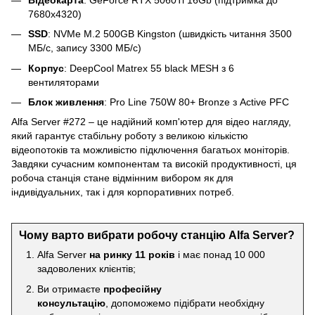
7680x4320)
SSD
: NVMe M.2 500GB Kingston (швидкість читання 3500
МБ/с, запису 3300 МБ/с)
Корпус
: DeepCool Matrex 55 black MESH з 6
вентиляторами
Блок живлення
: Pro Line 750W 80+ Bronze з Active PFC
Alfa Server #272 – це надійний комп'ютер для відео нагляду,
який гарантує стабільну роботу з великою кількістю
відеопотоків та можливістю підключення багатьох моніторів.
Завдяки сучасним компонентам та високій продуктивності, ця
робоча станція стане відмінним вибором як для
індивідуальних, так і для корпоративних потреб.
Чому варто вибрати робочу станцію Alfa Server?
Alfa Server
на ринку 11 років
і має понад 10 000
задоволених клієнтів;
Ви отримаєте
професійну
консультацію
, допоможемо підібрати необхідну