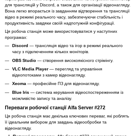
для трансляцій у Discord, а також для організації відеонагляду.
Вона легко впорається із завданням відтворення та трансляції
відео в режимі реального часу, забезпечуючи стабільність і
продуктивність завдяки своїй надпотужній конфігурації.
Ця робоча станція може використовуватися у наступних
програмах:
Discord
— трансляція відео та ігор в режимі реального
часу з підключенням кількох моніторів.
OBS Studio
— створення високоякісного стрімінгу.
VLC Media Player
— перегляд та управління
відеопотоками з камер відеонагляду.
Xeoma
— професійне ПЗ для відеонагляду.
Blue Iris
— система керування відеоспостереженням із
можливістю запису та аналізу.
Переваги робочої станції Alfa Server #272
Ця робоча станція має декілька ключових переваг, які роблять
її ідеальним вибором для завдань відеообробки та
відеонагляду.