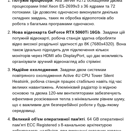
Потужні процесори
. Alfa Server #272 оснащений двома
процесорами Intel Xeon E5-2699v3 з 36 ядрами та 72
потоками. Це дозволяє одночасно виконувати декілька
складних завдань, таких як обробка відеопотоків або
робота з багатьма програмами одночасно.
Нова відеокарта GeForce RTX 5060Ti 16Gb
. Завдяки цій
потужній відеокарті, робоча станція здатна обробляти
відео високої роздільної здатності до 8K (7680x4320). Вона
також ідеально підходить для підключення кількох
моніторів через HDMI або DisplayPort, що дає можливість
організувати зручний відеонагляд або стрімінг.
Надійне охолодження
. Завдяки двом системам
повітряного охолодження Active 4U CPU Tower Silent
Heatsink, робоча станція працює стабільно навіть під час
великих навантажень. Алюмінієвий радіатор із мідною
основою та двома 120-мм вентиляторами забезпечують
ефективне розсіювання тепла з мінімальним рівнем шуму,
що є важливим для безперебійної роботи у будь-якому
середовищі.
Великий об'єм оперативної пам'яті
. 64 GB оперативної
пам'яті ECC Registered з 8-канальною архітектурою
забезпечують надійність при виконанні складних завдань.