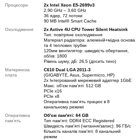
Процесори
2х Intel Xeon E5-2699v3
2,90 GHz – 3,60 GHz
36 ядер, 72 потоки
90 MB Intel® Smart Cache
Охолодження
2x Active 4U CPU Tower Silent Heatsink
Тип: повітряне охолодження
Матеріал радіатора: алюміній+мідна основа
та 4 теплових трубки
120мм вентилятор: швидкість обертання,
об/хв: 1800
Рівень шуму, дБ: 26,5 (досить тихо)
Материнска
C610 Dual LGA 2011-3
плата
(GIGABYTE, Asus, Supermicro, HP)
2x Інтегрований мережевий адаптер 1GbE
Макс. об'єм пам'яті: 512 GB
PCIe x16
PCIe x8
Оперативна пам'ять працює в 8
канальному режимі
Оперативна
Об'єм пам'яті: 64 GB
памʼять
Тип пам'яті: DDR4 ECC Registered
Швидкість пам'яті (читання/запис): 96 ГБ/с
Кількість каналів пам'яті: 8 канальний
режим