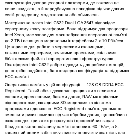
експлуатацію двопроцесорної платформи, де важлива не
лише швидкість, а й передбачувана поведінка під час довгих
сесій рендерингу, моделювання або обчислень.
Материнська плата Intel C622 Dual LGA 3647 відповідає
серверному класу платформи. Вона підтримує два процесори
Intel Xeon, має запас для масштабування оперативної пам’яті
до 2 ТБ і оснащена мережевим інтерфейсом 2 x 10 Гбіт/сек.
Це корисно для роботи з мережевими сховищами,
локальними серверами, великими проєктами, спільними
бібліотеками файлів і корпоративною інфраструктурою.
Платформа Intel C622 добре підходить для робочих станцій,
де потрібні надійність, багатоядерна конфігурація та підтримка
ECC-пам’яті.
Оперативна пам’ять у цій конфігурації — 128 GB DDR4 ECC
Registered. Такий обсяг дозволяє працювати з великими
сценами, кресленнями, базами даних, RAW-матеріалами,
відеопроєктами, складними 3D-моделями та кількома
програмами одночасно. ECC Registered пам’ять допомагає
зменшити ризик помилок під час обробки даних, що особливо
важливо для тривалих розрахунків і професійних задач.
Швидкість читання/запису пам’яті становить 60 ГБ/с+, а 8-
канальний режим забезпечує високу пропускну здатність для