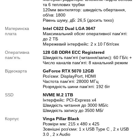
та 6 теплових трубки
120мм вентилятор: швидкість обертання,
об/хв: 1800
Рівень шуму, дБ: 26,5 (досить тихо)
Материнска
Intel C622 Dual LGA 3647
плата
Максимальний обсяг оперативної пам'яті:
до 2 ТБ
Мережевий інтерфейс: 2 x 10 Гбіт/сек
Оперативна
128 GB DDR4 ECC Registered
памʼять
Швидкість пам'яті (читання/запис): 60 ГБ/с +
Число каналів пам'яті: 8 канальний режим
Відеокарта
GeForce RTX 5070 12GB
Роз'єми: DisplayPort, HDMI
Частота пам'яті: 28000 МГц
Розрядність шини пам'яті: 192 біт
SSD
NVME M.2 1TB
Інтерфейс: PCI-Express x4
Швидкість читання до 3000 МБ/с
Швидкість запису до 3500 МБ/
Корпус
Vinga Pillar Black
Розміри мм: 215 x 480 x 425
Зовнішні роз'єми: 1 x USB Type C , 2 x USB
3.0 , 2 x Audio