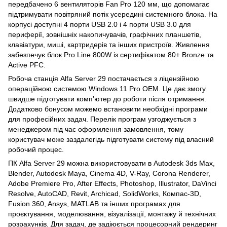
передбачено 6 вентиляторів Fan Pro 120 мм, що допомагає
підтримувати повітряний потік усередині системного блока. На
корпусі доступні 4 порти USB 2.0 і 4 порти USB 3.0 для
периферії, зовнішніх накопичувачів, графічних планшетів,
клавіатури, миші, картридерів та інших пристроїв. Живлення
забезпечує блок Pro Line 800W із сертифікатом 80+ Bronze та
Active PFC.
Робоча станція Alfa Server 29 постачається з ліцензійною
операційною системою Windows 11 Pro OEM. Це дає змогу
швидше підготувати комп’ютер до роботи після отримання.
Додатково бонусом можемо встановити необхідні програми
для професійних задач. Перелік програм узгоджується з
менеджером під час оформлення замовлення, тому
користувач може заздалегідь підготувати систему під власний
робочий процес.
ПК Alfa Server 29 можна використовувати в Autodesk 3ds Max,
Blender, Autodesk Maya, Cinema 4D, V-Ray, Corona Renderer,
Adobe Premiere Pro, After Effects, Photoshop, Illustrator, DaVinci
Resolve, AutoCAD, Revit, Archicad, SolidWorks, Компас-3D,
Fusion 360, Ansys, MATLAB та інших програмах для
проєктування, моделювання, візуалізації, монтажу й технічних
розрахунків. Для задач, де задіюється процесорний рендеринг