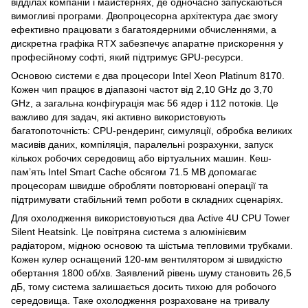
відділах компаній і майстернях, де одночасно запускаються
вимогливі програми. Двопроцесорна архітектура дає змогу
ефективно працювати з багатоядерними обчисленнями, а
дискретна графіка RTX забезпечує апаратне прискорення у
професійному софті, який підтримує GPU-ресурси.
Основою системи є два процесори Intel Xeon Platinum 8170.
Кожен чип працює в діапазоні частот від 2,10 GHz до 3,70
GHz, а загальна конфігурація має 56 ядер і 112 потоків. Це
важливо для задач, які активно використовують
багатопоточність: CPU-рендеринг, симуляції, обробка великих
масивів даних, компіляція, паралельні розрахунки, запуск
кількох робочих середовищ або віртуальних машин. Кеш-
пам’ять Intel Smart Cache обсягом 71.5 MB допомагає
процесорам швидше обробляти повторювані операції та
підтримувати стабільний темп роботи в складних сценаріях.
Для охолодження використовуються два Active 4U CPU Tower
Silent Heatsink. Це повітряна система з алюмінієвим
радіатором, мідною основою та шістьма тепловими трубками.
Кожен кулер оснащений 120-мм вентилятором зі швидкістю
обертання 1800 об/хв. Заявлений рівень шуму становить 26,5
дБ, тому система залишається досить тихою для робочого
середовища. Таке охолодження розраховане на тривалу