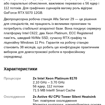
або паралельні обчислення, важливою перевагою є 56 ядер і
112 потоків. Для графічних сценаріїв вагому роль відіграє
GeForce RTX 5070 12GB.
Двопроцесорна робоча станція Alfa Server 29 — це рішення
для спеціалістів, які працюють із великими проєктами та
потребують стабільної апаратної бази. Вона поєднує серверну
платформу Intel C622, два Xeon Platinum, ECC Registered
пам’ять, швидкий NVMe SSD, сучасну RTX-графіку та
ліцензійну Windows 11 Pro. Гарантія на робочу станцію
становить 38 місяців, що робить цю конфігурацію практичним
вибором для довгострокової роботи в професійному
середовищі.
Характеристики
Процесори
2х Intel Xeon Platinum 8170
2,10 GHz – 3,70 GHz
56 ядер, 112 потоки
71.5 MB Intel® Smart Cache
Охолодження
2x Active 4U CPU Tower Silent Heatsink
Тип: повітряне охолодження
Матеріал радіатора: алюміній+мідна основа