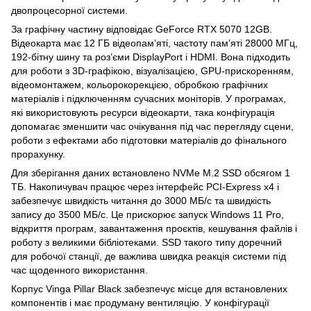
двопроцесорної системи.
За графічну частину відповідає GeForce RTX 5070 12GB.
Відеокарта має 12 ГБ відеопам’яті, частоту пам’яті 28000 МГц,
192-бітну шину та роз’єми DisplayPort і HDMI. Вона підходить
для роботи з 3D-графікою, візуалізацією, GPU-прискоренням,
відеомонтажем, кольорокорекцією, обробкою графічних
матеріалів і підключенням сучасних моніторів. У програмах,
які використовують ресурси відеокарти, така конфігурація
допомагає зменшити час очікування під час перегляду сцени,
роботи з ефектами або підготовки матеріалів до фінального
прорахунку.
Для зберігання даних встановлено NVMe M.2 SSD обсягом 1
ТБ. Накопичувач працює через інтерфейс PCI-Express x4 і
забезпечує швидкість читання до 3000 МБ/с та швидкість
запису до 3500 МБ/с. Це прискорює запуск Windows 11 Pro,
відкриття програм, завантаження проєктів, кешування файлів і
роботу з великими бібліотеками. SSD такого типу доречний
для робочої станції, де важлива швидка реакція системи під
час щоденного використання.
Корпус Vinga Pillar Black забезпечує місце для встановлених
компонентів і має продуману вентиляцію. У конфігурації