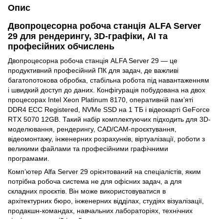
Опис
Двопроцесорна робоча станція ALFA Server
29 для рендерингу, 3D-графіки, AI та
професійних обчислень
Двопроцесорна робоча станція ALFA Server 29 — це
продуктивний професійний ПК для задач, де важливі
багатопотокова обробка, стабільна робота під навантаженням
і швидкий доступ до даних. Конфігурація побудована на двох
процесорах Intel Xeon Platinum 8170, оперативній пам’яті
DDR4 ECC Registered, NVMe SSD на 1 ТБ і відеокарті GeForce
RTX 5070 12GB. Такий набір комплектуючих підходить для 3D-
моделювання, рендерингу, CAD/CAM-проєктування,
відеомонтажу, інженерних розрахунків, віртуалізації, роботи з
великими файлами та професійними графічними
програмами.
Комп’ютер Alfa Server 29 орієнтований на спеціалістів, яким
потрібна робоча система не для офісних задач, а для
складних проєктів. Він може використовуватися в
архітектурних бюро, інженерних відділах, студіях візуалізації,
продакшн-командах, навчальних лабораторіях, технічних