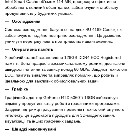
Intel Smart Cache об'ємом 114 MB, процесори ефективно
обробляють великий обсяг даних, забезпечуючи стабільну
продуктивність у будь-яких умовах.
Охолодження
Система охолодження базується на двох 4U 4189 Cooler, які
забезпечують надійне повітряне охолодження. Це дозволяє
уникнути перегріву навіть при тривалих навантаженнях.
Оперативна пам'ять
У робочій станції встановлено 128GB DDR4 ECC Registered
пам’яті. Вона працює в восьмиканальному режимі, досягаючи
швидкості читання та запису понад 60 GB/s. Завдяки технології
ECC, пам’ять виявляє та виправляє помилки, що робить її
ідеальною для важливих обчислювальних задач.
Графіка
Графічний адаптер GeForce RTX 5060Ti 16GB забезпечує
відмінну продуктивність у роботі з графічними програмами.
Завдяки підтримці трасування променів і технологій штучного
інтелекту, ця відеокарта підходить для 3D-моделювання,
візуалізації та інших графічних завдань.
Швидкі накопичувачі