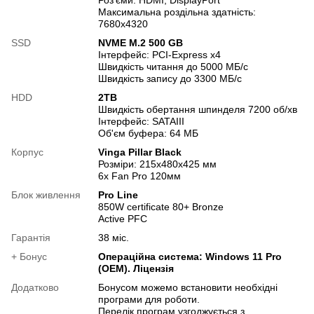
Максимальна роздільна здатність:
7680x4320
SSD
NVME M.2 500 GB
Інтерфейс: PCI-Express x4
Швидкість читання до 5000 МБ/с
Швидкість запису до 3300 МБ/с
HDD
2TB
Швидкість обертання шпинделя 7200 об/хв
Інтерфейс: SATAIII
Об'єм буфера: 64 МБ
Корпус
Vinga Pillar Black
Розміри: 215x480x425 мм
6х Fan Pro 120мм
Блок живлення
Pro Line
850W certificate 80+ Bronze
Active PFC
Гарантія
38 міс.
+ Бонус
Операційна система: Windows 11 Pro
(OEM). Ліцензія
Додатково
Бонусом можемо встановити необхідні
програми для роботи.
Перелік програм узгоджується з