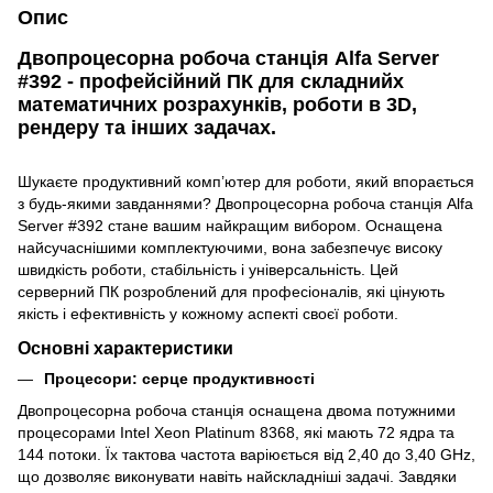
Опис
Двопроцесорна робоча станція Alfa Server
#392 - профейсійний ПК для складнийх
математичних розрахунків, роботи в 3D,
рендеру та інших задачах.
Шукаєте продуктивний комп’ютер для роботи, який впорається
з будь-якими завданнями? Двопроцесорна робоча станція Alfa
Server #392 стане вашим найкращим вибором. Оснащена
найсучаснішими комплектуючими, вона забезпечує високу
швидкість роботи, стабільність і універсальність. Цей
серверний ПК розроблений для професіоналів, які цінують
якість і ефективність у кожному аспекті своєї роботи.
Основні характеристики
Процесори: серце продуктивності
Двопроцесорна робоча станція оснащена двома потужними
процесорами Intel Xeon Platinum 8368, які мають 72 ядра та
144 потоки. Їх тактова частота варіюється від 2,40 до 3,40 GHz,
що дозволяє виконувати навіть найскладніші задачі. Завдяки