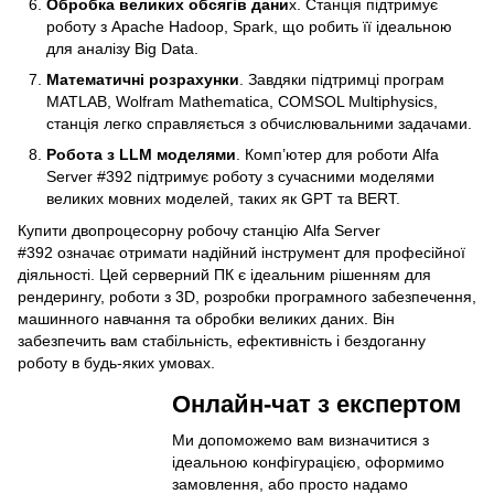
Обробка великих обсягів дани
х. Станція підтримує
роботу з Apache Hadoop, Spark, що робить її ідеальною
для аналізу Big Data.
Математичні розрахунки
. Завдяки підтримці програм
MATLAB, Wolfram Mathematica, COMSOL Multiphysics,
станція легко справляється з обчислювальними задачами.
Робота з LLM моделями
. Комп’ютер для роботи Alfa
Server #392 підтримує роботу з сучасними моделями
великих мовних моделей, таких як GPT та BERT.
Купити двопроцесорну робочу станцію Alfa Server
#392 означає отримати надійний інструмент для професійної
діяльності. Цей серверний ПК є ідеальним рішенням для
рендерингу, роботи з 3D, розробки програмного забезпечення,
машинного навчання та обробки великих даних. Він
забезпечить вам стабільність, ефективність і бездоганну
роботу в будь-яких умовах.
Онлайн-чат з експертом
Ми допоможемо вам визначитися з
ідеальною конфігурацією, оформимо
замовлення, або просто надамо