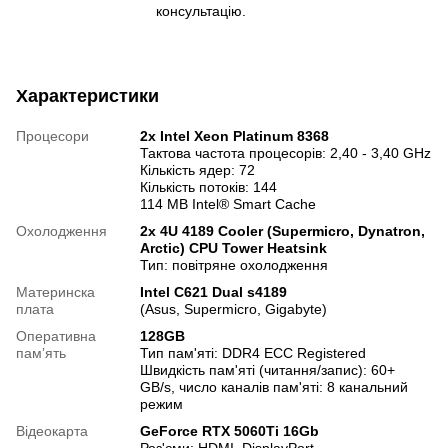
консультацію.
Характеристики
Процесори
2х Intel Xeon Platinum 8368
Тактова частота процесорів: 2,40 - 3,40 GHz
Кількість ядер: 72
Кількість потоків: 144
114 MB Intel® Smart Cache
Охолодження
2x 4U 4189 Cooler (Supermicro, Dynatron,
Arсtic) CPU Tower Heatsink
Тип: повітряне охолодження
Материнска
Intel C621 Dual s4189
плата
(Asus, Supermicro, Gigabyte)
Оперативна
128GB
памʼять
Тип пам'яті: DDR4 ECC Registered
Швидкість пам'яті (читання/запис): 60+
GB/s, число каналів пам'яті: 8 канальний
режим
Відеокарта
GeForce RTX 5060Ti 16Gb
Роз'єми: HDMI, DisplayPort