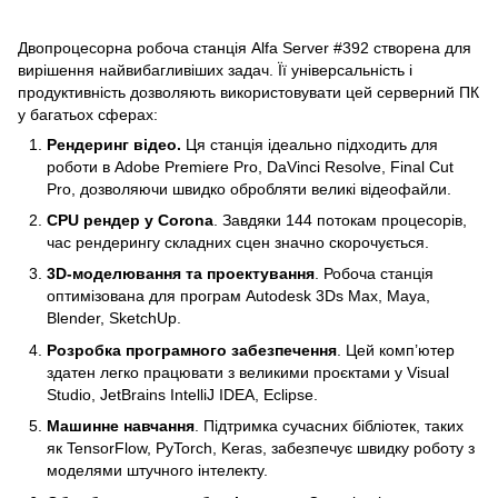
Двопроцесорна робоча станція Alfa Server #392 створена для
вирішення найвибагливіших задач. Її універсальність і
продуктивність дозволяють використовувати цей серверний ПК
у багатьох сферах:
Рендеринг відео.
Ця станція ідеально підходить для
роботи в Adobe Premiere Pro, DaVinci Resolve, Final Cut
Pro, дозволяючи швидко обробляти великі відеофайли.
CPU рендер у Corona
. Завдяки 144 потокам процесорів,
час рендерингу складних сцен значно скорочується.
3D-моделювання та проектування
. Робоча станція
оптимізована для програм Autodesk 3Ds Max, Maya,
Blender, SketchUp.
Розробка програмного забезпечення
. Цей комп’ютер
здатен легко працювати з великими проєктами у Visual
Studio, JetBrains IntelliJ IDEA, Eclipse.
Машинне навчання
. Підтримка сучасних бібліотек, таких
як TensorFlow, PyTorch, Keras, забезпечує швидку роботу з
моделями штучного інтелекту.