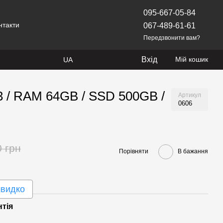
095-667-05-84
нтакти
067-489-61-61
Передзвонити вам?
Вхід
Мій кошик
UA
v3 / RAM 64GB / SSD 500GB /
Артикул
0606
0 грн
Порівняти
В бажання
швидко
нтія