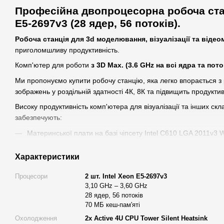
Професійна двопроцесорна робоча стан
E5-2697v3 (28 ядер, 56 потоків).
Робоча станція для 3d моделювання, візуалізації та відео
приголомшливу продуктивність.
Комп'ютер для роботи
з 3D Max. (3.6 GHz на всі ядра та пото
Ми пропонуємо купити робочу станцію, яка легко впорається з
зображень у роздільній здатності 4К, 8К та підвищить продуктив
Високу продуктивність комп'ютера для візуалізації та інших ск
забезпечують:
Материнської плати на базі чіпсету Intel C610 LGA 2011v3 
Ця двопроцесорна робоча станція зібрана на базі пари дв
Характеристики
чотирьох потокових процесорів Intel Xeon E5-2697v3 (загаль
обчислювальних потоків - 56);
Процесори
2 шт. Intel Xeon E5-2697v3
Відеокарта GeForce RTX 5060 Ti
забезпечує оптимальну п
3,10 GHz – 3,60 GHz
28 ядер, 56 потоків
програмах та додатках завдяки надефективній архітектурі N
70 МБ кеш-пам'яті
роботу по-справжньому за допомогою DLSS 4 на базі ІІ та 
творчість та продуктивність за допомогою NVIDIA Studio.
Яд
Охолодження
2x Active 4U CPU Tower Silent Heatsink