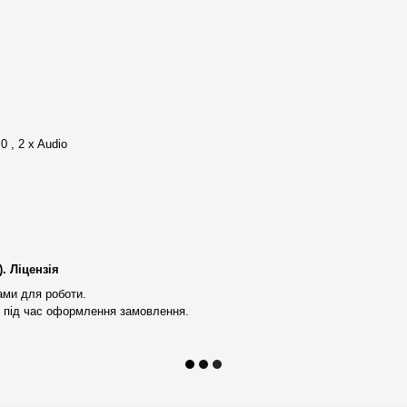
них клієнтів;
ідібрати необхідну робочу
удь-якої робочої станції,
0 , 2 x Audio
уючі
. Максимальне
ування продуктивності робочих
ння, налаштований BIOS та
. Ліцензія
тестування
на стабільність
ами для роботи.
 під час оформлення замовлення.
 Нової Пошти
) або адресно
ами Нової Пошти). Безкоштовна
нашого магазину;