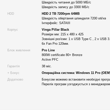
Швидкість читання до 5000 МБ/с
Швидкість запису до 3300 МБ/с
Чому варто вибрати робочу станцію Alfa Server?
HDD
HDD 2 TB 7200rpm 64MB
Alfa Server
на ринку 11 років
і має понад 10 000 задоволе
Швидкість обертання шпинделя 7200 об/хв
Ви отримаєте
професійну консультацію
, допоможемо п
Інтерфейс: SATAIII
станція, якщо ви не знаєте, що вам потрібно;
Корпус
Vinga Pillar Black
Розміри мм: 215 x 480 x 425
Власне виробництво
, гнужкі конфігурації (комлектуючі б
Зовнішні роз'єми: 1 x USB Type C , 2 x USB 3.
можна змінити з перерахунком вартості);
6х Fan Pro 120мм.
Використовуємо тільки
ТОПОВІ , високоякісні комплект
Блок живлення
Pro Line
співвідношення ціна-якість.
Повна гарантія 38 місяців
;
800W certificate 80+ Bronze
Active PFC
Максимальна продуктивність
робочої станції. Налашт
станцій Alfa Server, розгін процесора, рідинне охолодже
Гарантія
38 міс.
бенчмаркінг оптимізують ваші програмні додатки;
+ Бонус
Операційна система: Windows 11 Pro (OEM)
Кожна робоча станція Alfa Server проходить
48-годинне 
Додатково
Бонусом можемо встановити необхідні прогр
Перелік програм узгоджується з менеджером
роботи та стрес-тести всіх компонентів;
Доставка безкоштовна по всій Україні
(до відділення
доставка кур'єром Нової Пошти, за бажанням, (за тариф
адресна доставка по місту Київ та можливий самовивіз з 