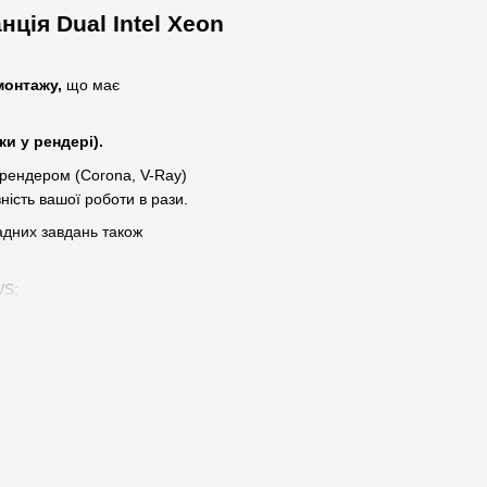
ція Dual Intel Xeon
монтажу,
що має
ки у рендері).
 рендером (Corona, V-Ray)
ність вашої роботи в рази.
ладних завдань також
WS;
анадцяти ядерних двадцяти
на кількість ядер -28,
родуктивність у найсучасніших
VIDIA Ada Lovelace. Пориньте в
трасування променів. Прискоріть
ра NVIDIA CUDA - 4352
;