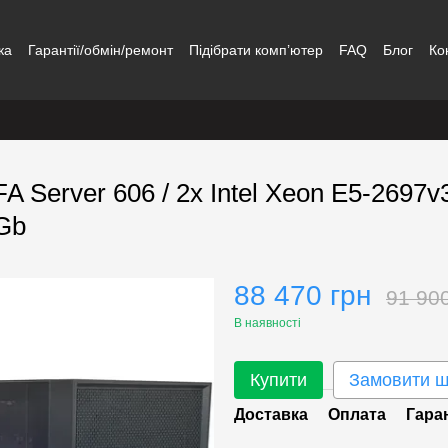
ка
Гарантії/обмін/ремонт
Підібрати комп’ютер
FAQ
Блог
Ко
 Server 606 / 2x Intel Xeon E5-2697
Gb
88 470 грн
91 90
В наявності
Купити
Замовити 
Доставка
Оплата
Гара