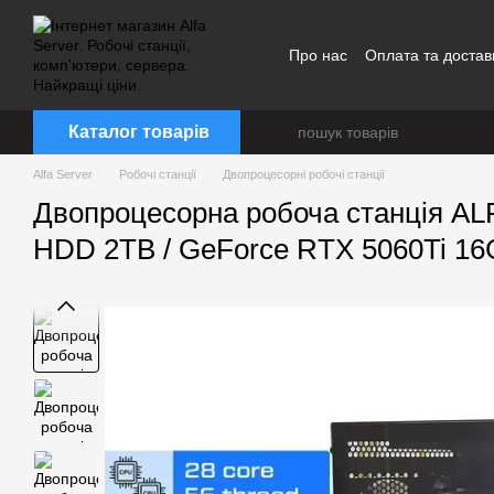
Перейти до основного контенту
Про нас
Оплата та достав
Каталог товарів
Alfa Server
Робочі станції
Двопроцесорні робочі станції
Двопроцесорна робоча станція ALFA
HDD 2TB / GeForce RTX 5060Ti 16