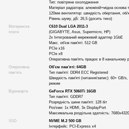
Тип: повітряне охолодження
Великий обсяг оперативної пам'яті
(64 Гб DDR4 типу ECC 
Матеріал радіатора: алюміній+мідна основа 
забезпечити практично миттєвий обмін даними між компон
120мм вентилятор: швидкість обертання, об/х
Рівень шуму, дБ: 26,5 (досить тихо)
Високошвидкісна дискова підсистема, що складається із
SS
Материнска
C610 Dual LGA 2011-3
GB;
плата
(GIGABYTE, Asus, Supermicro, HP)
Високоефективне відведення тепла за рахунок застосуванн
2x Інтегрований мережевий адаптер 1GbE
Silent Heatsink з 6 корпусними вентиляторами діаметром 1
Макс. об'єм пам'яті: 512 GB
PCIe x16
Потужний блок живлення Pro Line 800W certificate 80+ Bron
PCIe x8
за специфікацією 80+ Bronze;
Оперативна пам'ять працює в 8 канальному 
Всі компоненти поміщені в красивий та практичний корпус
Оперативна
Об'єм пам'яті: 64GB
памʼять
Тип пам'яті: DDR4 ECC Registered
Для чого робоча станція:
Швидкість пам'яті (читання/запис): 60+ GB/s,
Візуалізація та 3D моделювання.
режим
Відеокарта
GeForce RTX 5060Ti 16GB
Рендер 4К, 8К (Corona, V-Ray, Blender).
Тип пам'яті: GDDR7
Реалістичний 3D анімації.
Розрядність шини пам'яті: 128 біт
Роз'єми: 1х HDMI, 3х DisplayPort
Для роботи з 3D Max.
Максимальна роздільна здатність: 7680x432
Комп'ютери для відеомонтажу 4К.
SSD
NVME M.2 500 GB
Інтерфейс: PCI-Express x4