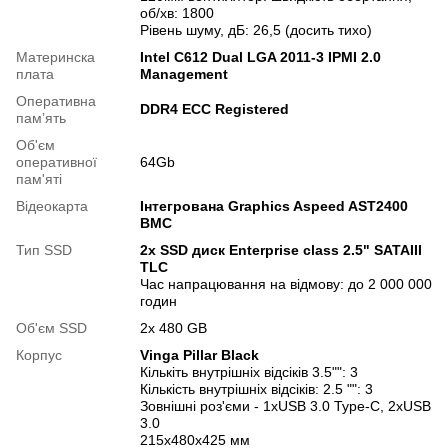
об/хв: 1800
Рівень шуму, дБ: 26,5 (досить тихо)
Материнска
Intel C612 Dual LGA 2011-3 IPMI 2.0
плата
Management
Оперативна
DDR4 ECC Registered
памʼять
Об'єм
оперативної
64Gb
пам'яті
Відеокарта
Інтегрована Graphics Aspeed AST2400
BMC
Тип SSD
2x SSD диск Enterprise class 2.5" SATAIII
TLC
Час напрацювання на відмову: до 2 000 000
годин
Об'єм SSD
2х 480 GB
Корпус
Vinga Pillar Black
Кількіть внутрішніх відсіків 3.5"": 3
Кількість внутрішніх відсіків: 2.5 "": 3
Зовнішні роз'єми - 1хUSB 3.0 Type-C, 2хUSB
3.0
215x480x425 мм