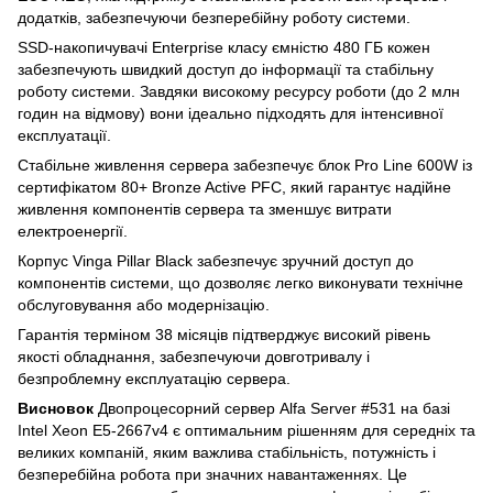
додатків, забезпечуючи безперебійну роботу системи.
SSD-накопичувачі Enterprise класу ємністю 480 ГБ кожен
забезпечують швидкий доступ до інформації та стабільну
роботу системи. Завдяки високому ресурсу роботи (до 2 млн
годин на відмову) вони ідеально підходять для інтенсивної
експлуатації.
Стабільне живлення сервера забезпечує блок Pro Line 600W із
сертифікатом 80+ Bronze Active PFC, який гарантує надійне
живлення компонентів сервера та зменшує витрати
електроенергії.
Корпус Vinga Pillar Black забезпечує зручний доступ до
компонентів системи, що дозволяє легко виконувати технічне
обслуговування або модернізацію.
Гарантія терміном 38 місяців підтверджує високий рівень
якості обладнання, забезпечуючи довготривалу і
безпроблемну експлуатацію сервера.
Висновок
Двопроцесорний сервер Alfa Server #531 на базі
Intel Xeon E5-2667v4 є оптимальним рішенням для середніх та
великих компаній, яким важлива стабільність, потужність і
безперебійна робота при значних навантаженнях. Це