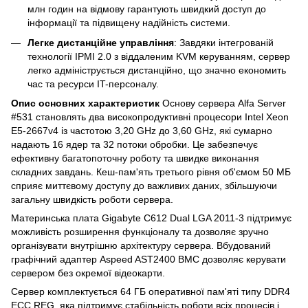
млн годин на відмову гарантують швидкий доступ до
інформації та підвищену надійність системи.
Легке дистанційне управління
: Завдяки інтегрованій
технології IPMI 2.0 з віддаленим KVM керуванням, сервер
легко адмініструється дистанційно, що значно економить
час та ресурси IT-персоналу.
Опис основних характеристик
Основу сервера Alfa Server
#531 становлять два високопродуктивні процесори Intel Xeon
E5-2667v4 із частотою 3,20 GHz до 3,60 GHz, які сумарно
надають 16 ядер та 32 потоки обробки. Це забезпечує
ефективну багатопоточну роботу та швидке виконання
складних завдань. Кеш-пам'ять третього рівня об'ємом 50 МБ
сприяє миттєвому доступу до важливих даних, збільшуючи
загальну швидкість роботи сервера.
Материнська плата Gigabyte C612 Dual LGA 2011-3 підтримує
можливість розширення функціоналу та дозволяє зручно
організувати внутрішню архітектуру сервера. Вбудований
графічний адаптер Aspeed AST2400 BMC дозволяє керувати
сервером без окремої відеокарти.
Сервер комплектується 64 ГБ оперативної пам'яті типу DDR4
ECC REG, яка підтримує стабільність роботи всіх процесів і