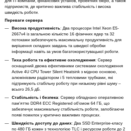
для IT-компаній, фінансових установ, проектних бюро, а також
підприємств, де критично важлива стабільність і висока
швидкість роботи.
Переваги сервера
Висока продуктивність
: Два процесори Intel Xeon E5-
2667v4 із загальною кількістю 16 фізичних ядер та 32
потоками забезпечують максимальну продуктивність для
вирішення складних завдань та швидкої обробки
інформації навіть за умов багатокористувацької роботи.
Тиха робота та ефективне охолодження
: Сервер
оснащений двома ефективними системами охолодження
Active 4U CPU Tower Silent Heatsink з мідною основою,
алюмінієвим радіатором і 5 тепловими трубками, які
підтримують стабільну роботу при низькому рівні шуму –
всього 26,5 дБ.
Стабільність і безпека
: Сервер обладнано оперативною
пам'яттю DDR4 ECC Registered об'ємом 64 ГБ, що
забезпечує максимальну стабільність роботи, запобігаючи
появі помилок у критично важливих процесах.
Швидкість доступу до даних
: Два SSD Enterprise-класу
по 480 ГБ кожен з технологією TLC і ресурсом роботи до 2