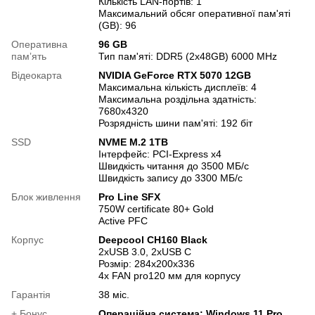
Кількість LAN-портів: 1
Максимальний обсяг оперативної пам'яті
(GB): 96
Оперативна
96 GB
памʼять
Тип пам'яті: DDR5 (2x48GB) 6000 MHz
Відеокарта
NVIDIA GeForce RTX 5070 12GB
Максимальна кількість дисплеїв: 4
Максимальна роздільна здатність:
7680x4320
Розрядність шини пам'яті: 192 біт
SSD
NVME M.2 1TB
Інтерфейс: PCI-Express x4
Швидкість читання до 3500 МБ/с
Швидкість запису до 3300 МБ/с
Блок живлення
Pro Line SFX
750W certificate 80+ Gold
Active PFC
Корпус
Deepcool CH160 Black
2xUSB 3.0, 2xUSB С
Розмір: 284x200x336
4x FAN pro120 мм для корпусу
Гарантія
38 міс.
+ Бонус
Операційна система: Windows 11 Pro