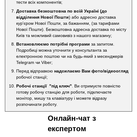
тести всіх компонентів;
Доставка безкоштовна по всій Україні
(до
відділення Нової Пошти
) або адресно доставка
кур'єром Нової Пошти, за бажанням, (за тарифами
Нової Пошти). Безкоштовна адресна доставка по місту
Київ та можливий самовивіз з нашого магазину;
Встановлюємо потрібні програми
за запитом.
Подробиці можна уточнити у консультанта за
електронною поштою чи на будь-який з месенджерів
Telegram чи Viber;
Перед відправкою
надсилаємо Вам фото/відеоогляд
робочої станції;
Робочі станції "під ключ"
. Ви отримуєте повністю
готову робочу станцію для роботи, підключаєте
монітор, мишу та клавіатуру і можете відразу
розпочинати роботу.
Онлайн-чат з
експертом