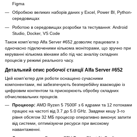
Figma
Обробкою великих наборів даних у Excel, Power BI, Python-
середовищах
Роботою в середовищах розробки та тестування: Android
Studio, Docker, VS Code
Також комп’ютер Alfa Server #652 дозволяє працювати з
одночасно підключеними кількома моніторами, що зручно при
керуванні кількома вікнами або під час аналізу складних
процесів у режимі реального часу.
Детальний опис робочої станції Alfa Server #652
Цей комп’ютер для роботи оснащено сучасними
компонентами, які забезпечують безперебійну взаємодію із
цифровим контентом та прискорюють обробку складних
обчислювальних процесів.
Процесор:
AMD Ryzen 5 7500F з 6 ядрами та 12 потоками
працює на частоті від 3.7 до 5.0 GHz. Завдяки кешу 3-го
рівня обсягом 32 МБ процесор оперативно виконує запити
від системи, оптимізуючи ресурси при високому
навантаженні.