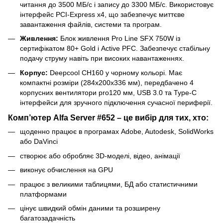
читання до 3500 МБ/с і запису до 3300 МБ/с. Використовує
інтерфейс PCI-Express x4, що забезпечує миттєве
завантаження файлів, системи та програм.
Живлення:
Блок живлення Pro Line SFX 750W із
сертифікатом 80+ Gold і Active PFC. Забезпечує стабільну
подачу струму навіть при високих навантаженнях.
Корпус:
Deepcool CH160 у чорному кольорі. Має
компактні розміри (284x200x336 мм), передбачено 4
корпусних вентилятори pro120 мм, USB 3.0 та Type-C
інтерфейси для зручного підключення сучасної периферії.
Комп’ютер Alfa Server #652 – це вибір для тих, хто:
щоденно працює в програмах Adobe, Autodesk, SolidWorks
або DaVinci
створює або обробляє 3D-моделі, відео, анімації
виконує обчислення на GPU
працює з великими таблицями, БД або статистичними
платформами
цінує швидкий обмін даними та розширену
багатозадачність