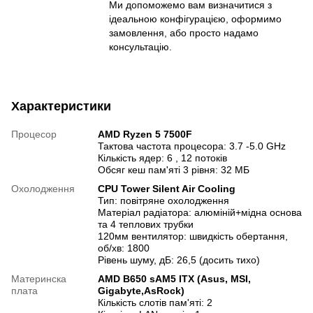
Ми допоможемо вам визначитися з
ідеальною конфігурацією, оформимо
замовлення, або просто надамо
консультацію.
Характеристики
Процесор
AMD Ryzen 5 7500F
Тактова частота процесора: 3.7 -5.0 GHz
Кількість ядер: 6 , 12 потоків
Обсяг кеш пам'яті 3 рівня: 32 МБ
Охолодження
CPU Tower Silent Air Cooling
Тип: повітряне охолодження
Матеріал радіатора: алюміній+мідна основа
та 4 теплових трубки
120мм вентилятор: швидкість обертання,
об/хв: 1800
Рівень шуму, дБ: 26,5 (досить тихо)
Материнска
AMD B650 sAM5 ITX (Asus, MSI,
плата
Gigabyte,AsRock)
Кількість слотів пам'яті: 2