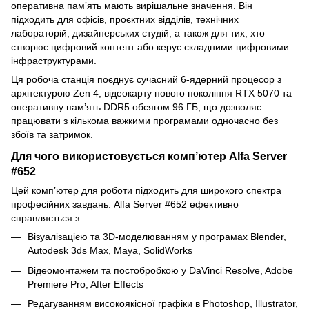
оперативна памʼять мають вирішальне значення. Він
підходить для офісів, проєктних відділів, технічних
лабораторій, дизайнерських студій, а також для тих, хто
створює цифровий контент або керує складними цифровими
інфраструктурами.
Ця робоча станція поєднує сучасний 6-ядерний процесор з
архітектурою Zen 4, відеокарту нового покоління RTX 5070 та
оперативну пам’ять DDR5 обсягом 96 ГБ, що дозволяє
працювати з кількома важкими програмами одночасно без
збоїв та затримок.
Для чого використовується комп’ютер Alfa Server
#652
Цей комп’ютер для роботи підходить для широкого спектра
професійних завдань. Alfa Server #652 ефективно
справляється з:
Візуалізацією та 3D-моделюванням у програмах Blender,
Autodesk 3ds Max, Maya, SolidWorks
Відеомонтажем та постобробкою у DaVinci Resolve, Adobe
Premiere Pro, After Effects
Редагуванням високоякісної графіки в Photoshop, Illustrator,