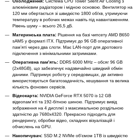
Охолодження:
Система CPU Tower Silent Air Cooling з
алюмінієвим радіатором і мідною основою. Вентилятор на
120 мм обертається зі швидкістю 1800 об/хв, утримуючи
температуру в робочих межах навіть під навантаженням.
Рівень шуму – всього 26,5 дБ.
Материнська плата:
Рішення на базі чипсету AMD B650
sAM5 у форматі ITX. Підтримує до 96 GB оперативної
пам’яті через два слоти. Має LAN-порт для дротового
підключення з мінімальними затримками.
Оперативна пам’ять:
DDR5 6000 MHz – обсяг 96 GB
(2x48GB), що забезпечує надзвичайно швидкий обмін
даними. Підтримує роботу у середовищах, де активно
використовується багатозадачність, кешування та велика
кількість фонових сервісів.
Відеокарта:
NVIDIA GeForce RTX 5070 із 12 GB
відеопам’яті та 192-бітною шиною. Підтримує вивід
зображення на 4 дисплеї з максимальною роздільною
здатністю до 7680x4320. Прекрасно підходить для
рендерингу, обробки відео, складних візуалізацій і
обчислень на GPU.
Накопичувач:
SSD M.2 NVMe об'ємом 1TB із швидкістю