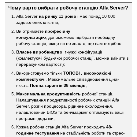
Чому варто вибрати робочу станцію Alfa Server?
Alfa Server
на ринку 11 років
і має понад 10 000
задоволених клієнтів;
Ви отримаєте
професійну
консультацію
, допоможемо підібрати необхідну
робочу станція, якщо ви не знаєте, що вам потрібно;
Власне виробництво
, гнужкі конфігурації
(комлектуючі будь-якої робочої станції, можна змінити з
перерахунком вартості);
Використовуємо тільки
ТОПОВІ , високоякісні
комплектуючі
. Максимальне співвідношення ціна-
якість.
Повна гарантія 38 місяців
;
Максимальна продуктивність
робочої станції.
Налаштування продуктивності робочих станцій Alfa
Server, розгін процесора, рідинне охолодження,
налаштований BIOS та бенчмаркінг оптимізують ваші
програмні додатки;
Кожна робоча станція Alfa Server проходить
48-
годинне тестування
на стабільність роботи та стрес-