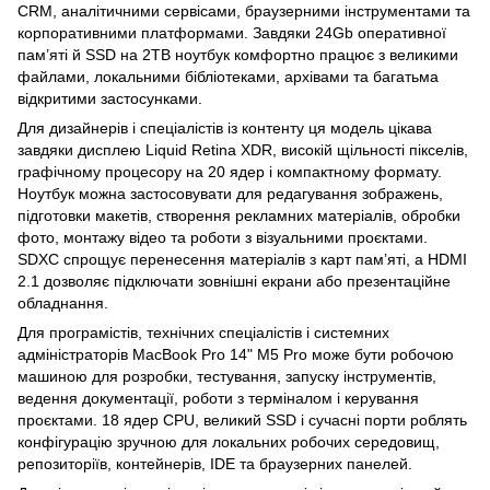
CRM, аналітичними сервісами, браузерними інструментами та
корпоративними платформами. Завдяки 24Gb оперативної
пам’яті й SSD на 2TB ноутбук комфортно працює з великими
файлами, локальними бібліотеками, архівами та багатьма
відкритими застосунками.
Для дизайнерів і спеціалістів із контенту ця модель цікава
завдяки дисплею Liquid Retina XDR, високій щільності пікселів,
графічному процесору на 20 ядер і компактному формату.
Ноутбук можна застосовувати для редагування зображень,
підготовки макетів, створення рекламних матеріалів, обробки
фото, монтажу відео та роботи з візуальними проєктами.
SDXC спрощує перенесення матеріалів з карт пам’яті, а HDMI
2.1 дозволяє підключати зовнішні екрани або презентаційне
обладнання.
Для програмістів, технічних спеціалістів і системних
адміністраторів MacBook Pro 14" M5 Pro може бути робочою
машиною для розробки, тестування, запуску інструментів,
ведення документації, роботи з терміналом і керування
проєктами. 18 ядер CPU, великий SSD і сучасні порти роблять
конфігурацію зручною для локальних робочих середовищ,
репозиторіїв, контейнерів, IDE та браузерних панелей.