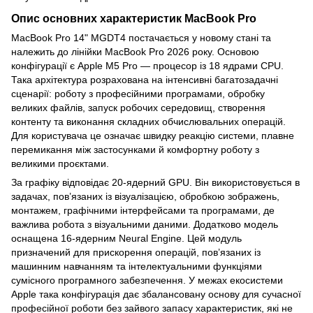
Опис основних характеристик MacBook Pro
MacBook Pro 14" MGDT4 постачається у новому стані та
належить до лінійки MacBook Pro 2026 року. Основою
конфігурації є Apple M5 Pro — процесор із 18 ядрами CPU.
Така архітектура розрахована на інтенсивні багатозадачні
сценарії: роботу з професійними програмами, обробку
великих файлів, запуск робочих середовищ, створення
контенту та виконання складних обчислювальних операцій.
Для користувача це означає швидку реакцію системи, плавне
перемикання між застосунками й комфортну роботу з
великими проєктами.
За графіку відповідає 20-ядерний GPU. Він використовується в
задачах, пов’язаних із візуалізацією, обробкою зображень,
монтажем, графічними інтерфейсами та програмами, де
важлива робота з візуальними даними. Додатково модель
оснащена 16-ядерним Neural Engine. Цей модуль
призначений для прискорення операцій, пов’язаних із
машинним навчанням та інтелектуальними функціями
сумісного програмного забезпечення. У межах екосистеми
Apple така конфігурація дає збалансовану основу для сучасної
професійної роботи без зайвого запасу характеристик, які не