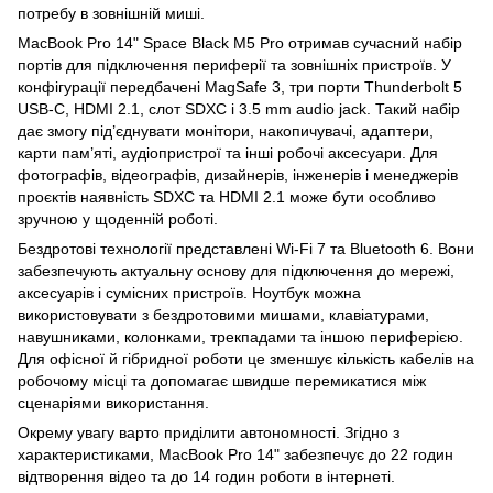
потребу в зовнішній миші.
MacBook Pro 14" Space Black M5 Pro отримав сучасний набір
портів для підключення периферії та зовнішніх пристроїв. У
конфігурації передбачені MagSafe 3, три порти Thunderbolt 5
USB-C, HDMI 2.1, слот SDXC і 3.5 mm audio jack. Такий набір
дає змогу під’єднувати монітори, накопичувачі, адаптери,
карти пам’яті, аудіопристрої та інші робочі аксесуари. Для
фотографів, відеографів, дизайнерів, інженерів і менеджерів
проєктів наявність SDXC та HDMI 2.1 може бути особливо
зручною у щоденній роботі.
Бездротові технології представлені Wi-Fi 7 та Bluetooth 6. Вони
забезпечують актуальну основу для підключення до мережі,
аксесуарів і сумісних пристроїв. Ноутбук можна
використовувати з бездротовими мишами, клавіатурами,
навушниками, колонками, трекпадами та іншою периферією.
Для офісної й гібридної роботи це зменшує кількість кабелів на
робочому місці та допомагає швидше перемикатися між
сценаріями використання.
Окрему увагу варто приділити автономності. Згідно з
характеристиками, MacBook Pro 14" забезпечує до 22 годин
відтворення відео та до 14 годин роботи в інтернеті.