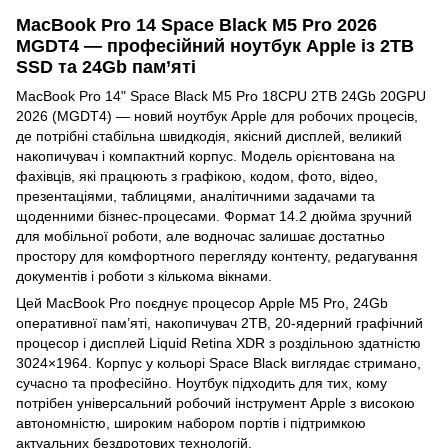
MacBook Pro 14 Space Black M5 Pro 2026
MGDT4 — професійний ноутбук Apple із 2TB
SSD та 24Gb пам’яті
MacBook Pro 14" Space Black M5 Pro 18CPU 2TB 24Gb 20GPU
2026 (MGDT4) — новий ноутбук Apple для робочих процесів,
де потрібні стабільна швидкодія, якісний дисплей, великий
накопичувач і компактний корпус. Модель орієнтована на
фахівців, які працюють з графікою, кодом, фото, відео,
презентаціями, таблицями, аналітичними задачами та
щоденними бізнес-процесами. Формат 14.2 дюйма зручний
для мобільної роботи, але водночас залишає достатньо
простору для комфортного перегляду контенту, редагування
документів і роботи з кількома вікнами.
Цей MacBook Pro поєднує процесор Apple M5 Pro, 24Gb
оперативної пам’яті, накопичувач 2TB, 20-ядерний графічний
процесор і дисплей Liquid Retina XDR з роздільною здатністю
3024×1964. Корпус у кольорі Space Black виглядає стримано,
сучасно та професійно. Ноутбук підходить для тих, кому
потрібен універсальний робочий інструмент Apple з високою
автономністю, широким набором портів і підтримкою
актуальних бездротових технологій.