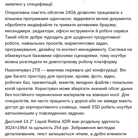
заявлені у специфікації.
Оперативна пам’ять обсягом 24Gb дозволяє працювати з
кількома програмами одночасно, відкривати великі документи,
обробляти медіафайли та тримати активними браузер,
месенджери, редактори, офісні інструменти й робочі сервіси.
Такий обсяг добре підходить для щоденної продуктивної
роботи, навчальних проєктів, маркетингових задач,
програмування, дизайну та контент-менеджменту. Система не
обмежується базовими офісними сценаріями, тому ноутбук
можна розглядати як довгострокову робочу платформу.
Накопичувач 2TB — важлива перевага цієї конфігурації. Він
дає багато простору для програм, архівів, фото, відео,
робочих баз, презентацій, макетів, вихідних файлів і локальних
копій проєктів. Користувач може зберігати значний обсяг даних
без постійного перенесення матеріалів на зовнішні носії. Для
спеціалістів, які часто працюють у дорозі або не завжди мають
доступ до корпоративного сховища, такий SSD робить ноутбук
автономнішим у повсякденних задачах.
Дисплей 14.2" Liquid Retina XDR має роздільну здатність
3024×1964 та щільність 254 ppi. Зображення виглядає
деталізованим, текст залишається чітким, а дрібні елементи