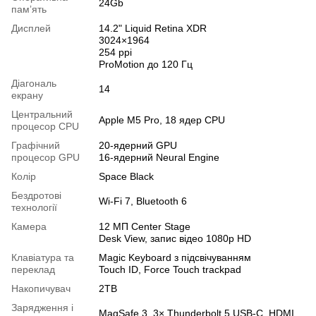
24Gb
памʼять
Дисплей
14.2" Liquid Retina XDR
3024×1964
254 ppi
ProMotion до 120 Гц
Діагональ
14
екрану
Центральний
Apple M5 Pro, 18 ядер CPU
процесор CPU
Графічний
20-ядерний GPU
процесор GPU
16-ядерний Neural Engine
Колір
Space Black
Бездротові
Wi-Fi 7, Bluetooth 6
технології
Камера
12 МП Center Stage
Desk View, запис відео 1080p HD
Клавіатура та
Magic Keyboard з підсвічуванням
переклад
Touch ID, Force Touch trackpad
Накопичувач
2TB
Зарядження і
MagSafe 3, 3× Thunderbolt 5 USB-C, HDMI