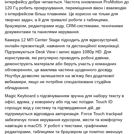
інтерфейсу добре читаються. Частота оновлення ProMotion до
120 Гц робить прокручування, переміщення вікон і взаємодію
з інтерфейсом більш плавними. Це корисно не тільки для
творчих задач, а й для тривалої роботи з таблицями,
браузером, редакторами коду, CRM-системами, технічними
документами та панелями керування.
Камера 12 МП Center Stage підходить для відеозустрічей,
онлайн-презентацій, навчання та дистанційної комунікації.
Підтримуються Desk View і запис відео 1080p HD. Для
користувачів, які регулярно проводять робочі дзвінки,
демонструють матеріали або беруть участь у командних
обговореннях, це важлива частина щоденного досвіду.
Ноутбук дозволяє залишатися на зв’язку без додаткової
вебкамери, якщо не потрібне спеціалізоване студійне
обладнання.
Magic Keyboard з підсвічуванням зручна для набору тексту в
офісі, вдома, у коворкінгу або під час поїздки. Touch ID
спрощує вхід у систему та підтвердження дій, де
підтримується відповідна авторизація. Force Touch trackpad
забезпечує точне керування курсором, жести та комфортну
навігацію в macOS. У роботі з текстами, графічними
редакторами, таблицями та браузером це помітно зменшує