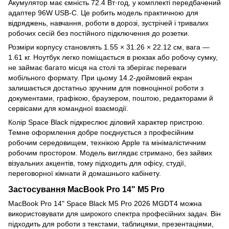
Акумулятор має ємність 72.4 Вт·год, у комплекті передбачений
адаптер 96W USB-C. Це робить модель практичною для
відряджень, навчання, роботи в дорозі, зустрічей і тривалих
робочих сесій без постійного підключення до розетки.
Розміри корпусу становлять 1.55 × 31.26 × 22.12 см, вага —
1.61 кг. Ноутбук легко поміщається в рюкзак або робочу сумку,
не займає багато місця на столі та зберігає переваги
мобільного формату. При цьому 14.2-дюймовий екран
залишається достатньо зручним для повноцінної роботи з
документами, графікою, браузером, поштою, редакторами й
сервісами для командної взаємодії.
Колір Space Black підкреслює діловий характер пристрою.
Темне оформлення добре поєднується з професійним
робочим середовищем, технікою Apple та мінімалістичним
робочим простором. Модель виглядає стримано, без зайвих
візуальних акцентів, тому підходить для офісу, студії,
переговорної кімнати й домашнього кабінету.
Застосування MacBook Pro 14" M5 Pro
MacBook Pro 14" Space Black M5 Pro 2026 MGDT4 можна
використовувати для широкого спектра професійних задач. Він
підходить для роботи з текстами, таблицями, презентаціями,