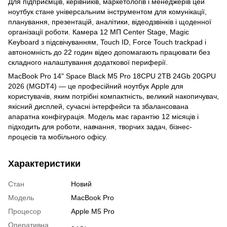
Для підприємців, керівників, маркетологів і менеджерів цей
ноутбук стане універсальним інструментом для комунікації,
планування, презентацій, аналітики, відеодзвінків і щоденної
організації роботи. Камера 12 МП Center Stage, Magic
Keyboard з підсвічуванням, Touch ID, Force Touch trackpad і
автономність до 22 годин відео допомагають працювати без
складного налаштування додаткової периферії.
MacBook Pro 14" Space Black M5 Pro 18CPU 2TB 24Gb 20GPU
2026 (MGDT4) — це професійний ноутбук Apple для
користувачів, яким потрібні компактність, великий накопичувач,
якісний дисплей, сучасні інтерфейси та збалансована
апаратна конфігурація. Модель має гарантію 12 місяців і
підходить для роботи, навчання, творчих задач, бізнес-
процесів та мобільного офісу.
Характеристики
Стан
Новий
Модель
MacBook Pro
Процесор
Apple M5 Pro
Оперативна