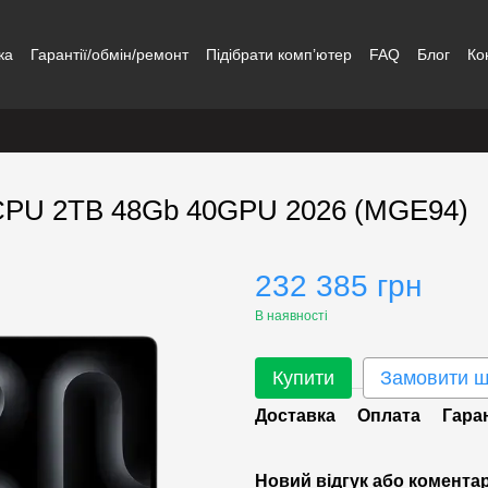
ка
Гарантії/обмін/ремонт
Підібрати комп’ютер
FAQ
Блог
Ко
8CPU 2TB 48Gb 40GPU 2026 (MGE94)
232 385 грн
В наявності
Купити
Замовити 
Доставка
Оплата
Гара
Новий відгук або комента