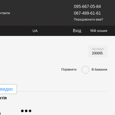
095-667-05-84
нтакти
067-489-61-61
Передзвонити вам?
Вхід
Мій кошик
UA
Артикул
200005
Порівняти
В бажання
швидко
нтія
р