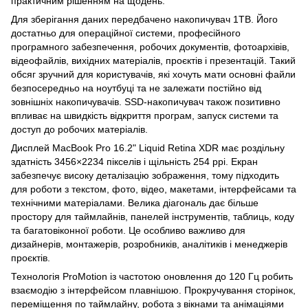
практичним рішенням на щодень.
Для зберігання даних передбачено накопичувач 1TB. Його
достатньо для операційної системи, професійного
програмного забезпечення, робочих документів, фотоархівів,
відеофайлів, вихідних матеріалів, проєктів і презентацій. Такий
обсяг зручний для користувачів, які хочуть мати основні файли
безпосередньо на ноутбуці та не залежати постійно від
зовнішніх накопичувачів. SSD-накопичувач також позитивно
впливає на швидкість відкриття програм, запуск системи та
доступ до робочих матеріалів.
Дисплей MacBook Pro 16.2" Liquid Retina XDR має роздільну
здатність 3456×2234 пікселів і щільність 254 ppi. Екран
забезпечує високу деталізацію зображення, тому підходить
для роботи з текстом, фото, відео, макетами, інтерфейсами та
технічними матеріалами. Велика діагональ дає більше
простору для таймлайнів, панелей інструментів, таблиць, коду
та багатовіконної роботи. Це особливо важливо для
дизайнерів, монтажерів, розробників, аналітиків і менеджерів
проєктів.
Технологія ProMotion із частотою оновлення до 120 Гц робить
взаємодію з інтерфейсом плавнішою. Прокручування сторінок,
переміщення по таймлайну, робота з вікнами та анімаціями