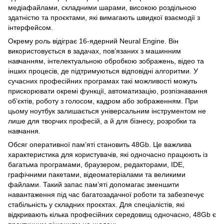
медіафайлами, складними шарами, високою роздільною
здатністю та проєктами, які вимагають швидкої взаємодії з
інтерфейсом.
Окрему роль відіграє 16-ядерний Neural Engine. Він
використовується в задачах, пов’язаних з машинним
навчанням, інтелектуальною обробкою зображень, відео та
інших процесів, де підтримуються відповідні алгоритми. У
сучасних професійних програмах такі можливості можуть
прискорювати окремі функції, автоматизацію, розпізнавання
об’єктів, роботу з голосом, кадром або зображенням. При
цьому ноутбук залишається універсальним інструментом не
лише для творчих професій, а й для бізнесу, розробки та
навчання.
Обсяг оперативної пам’яті становить 48Gb. Це важлива
характеристика для користувачів, які одночасно працюють із
багатьма програмами, браузером, редакторами, IDE,
графічними пакетами, відеоматеріалами та великими
файлами. Такий запас пам’яті допомагає зменшити
навантаження під час багатозадачної роботи та забезпечує
стабільність у складних проєктах. Для спеціалістів, які
відкривають кілька професійних середовищ одночасно, 48Gb є