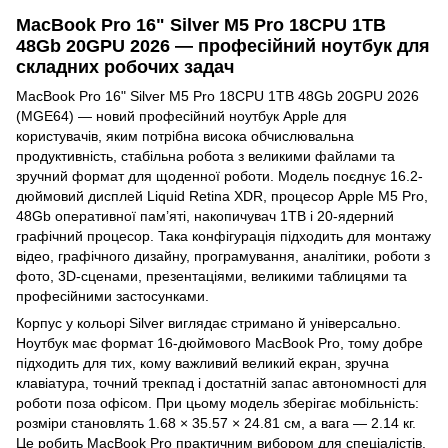
MacBook Pro 16" Silver M5 Pro 18CPU 1TB
48Gb 20GPU 2026 — професійний ноутбук для
складних робочих задач
MacBook Pro 16" Silver M5 Pro 18CPU 1TB 48Gb 20GPU 2026
(MGE64) — новий професійний ноутбук Apple для
користувачів, яким потрібна висока обчислювальна
продуктивність, стабільна робота з великими файлами та
зручний формат для щоденної роботи. Модель поєднує 16.2-
дюймовий дисплей Liquid Retina XDR, процесор Apple M5 Pro,
48Gb оперативної пам’яті, накопичувач 1TB і 20-ядерний
графічний процесор. Така конфігурація підходить для монтажу
відео, графічного дизайну, програмування, аналітики, роботи з
фото, 3D-сценами, презентаціями, великими таблицями та
професійними застосунками.
Корпус у кольорі Silver виглядає стримано й універсально.
Ноутбук має формат 16-дюймового MacBook Pro, тому добре
підходить для тих, кому важливий великий екран, зручна
клавіатура, точний трекпад і достатній запас автономності для
роботи поза офісом. При цьому модель зберігає мобільність:
розміри становлять 1.68 × 35.57 × 24.81 см, а вага — 2.14 кг.
Це робить MacBook Pro практичним вибором для спеціалістів,