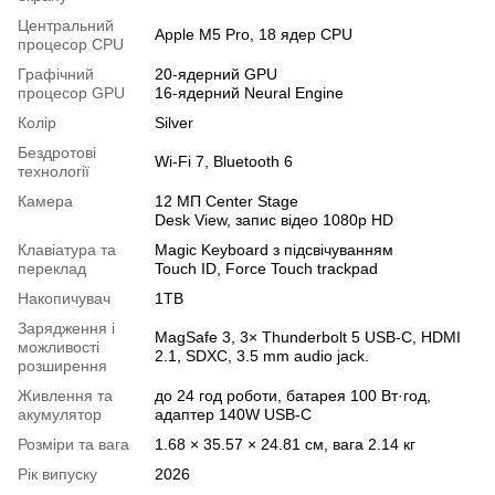
Центральний
Apple M5 Pro, 18 ядер CPU
процесор CPU
Графічний
20-ядерний GPU
процесор GPU
16-ядерний Neural Engine
Колір
Silver
Бездротові
Wi-Fi 7, Bluetooth 6
технології
Камера
12 МП Center Stage
Desk View, запис відео 1080p HD
Клавіатура та
Magic Keyboard з підсвічуванням
переклад
Touch ID, Force Touch trackpad
Накопичувач
1TB
Зарядження і
MagSafe 3, 3× Thunderbolt 5 USB-C, HDMI
можливості
2.1, SDXC, 3.5 mm audio jack.
розширення
Живлення та
до 24 год роботи, батарея 100 Вт·год,
акумулятор
адаптер 140W USB-C
Розміри та вага
1.68 × 35.57 × 24.81 см, вага 2.14 кг
Рік випуску
2026