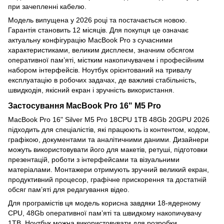
при зачепленні кабелю.
Модель випущена у 2026 році та постачається новою.
Гарантія становить 12 місяців. Для покупця це означає
актуальну конфігурацію MacBook Pro з сучасними
характеристиками, великим дисплеєм, значним обсягом
оперативної пам’яті, містким накопичувачем і професійним
набором інтерфейсів. Ноутбук орієнтований на тривалу
експлуатацію в робочих задачах, де важливі стабільність,
швидкодія, якісний екран і зручність використання.
Застосування MacBook Pro 16" M5 Pro
MacBook Pro 16" Silver M5 Pro 18CPU 1TB 48Gb 20GPU 2026
підходить для спеціалістів, які працюють із контентом, кодом,
графікою, документами та аналітичними даними. Дизайнери
можуть використовувати його для макетів, ретуші, підготовки
презентацій, роботи з інтерфейсами та візуальними
матеріалами. Монтажери отримують зручний великий екран,
продуктивний процесор, графічне прискорення та достатній
обсяг пам’яті для редагування відео.
Для програмістів ця модель корисна завдяки 18-ядерному
CPU, 48Gb оперативної пам’яті та швидкому накопичувачу
1TB. Ноутбук можна використовувати для розробки