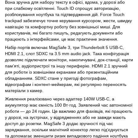
Вона зручна для набору тексту в офісі, вдома, у дорозі або
при слабкому освітленні. Touch ID спрощує авторизацію,
розблокування ноутбука та підтвердження дій. Force Touch
trackpad забезпечує точне керування курсором, жести, швидку
навігацію та комфортну роботу без зовнішньої миші. Для
користувачів, які багато пишуть, редагують документи або
працюють з інтерфейсами, це має практичне значення.
Набір портів включає MagSafe 3, три Thunderbolt 5 USB-C,
HDMI 2.1, слот SDXC та 3.5 mm audio jack. Така конфігурація
дозволяє підключати монітори, накопичувачі, док-станції, карти
пам’яті, аудіопристрої та іншу периферію. HDMI 2.1 зручний
для роботи із зовнішніми екранами або презентаційним
обладнанням. SDXC стане у пригоді фотографам,
відеографам і контент-мейкерам, які регулярно переносять
матеріали з камер.
Живлення реалізовано через адаптер 140W USB-C, а
акумулятор має ємність 100 Вт·год. Заявлений час автономної
роботи — до 24 годин. Це важливо для фахівців, які працюють
у дорозі, на зустрічах, у відрядженнях або не завжди мають
доступ до розетки. MagSafe 3 додає зручності під час
заряджання, оскільки магнітний конектор легко під’єднується
та допомагає зменшити ризик випадкового падіння ноутбука