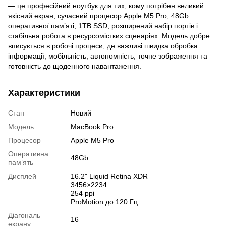
— це професійний ноутбук для тих, кому потрібен великий
якісний екран, сучасний процесор Apple M5 Pro, 48Gb
оперативної пам’яті, 1TB SSD, розширений набір портів і
стабільна робота в ресурсомістких сценаріях. Модель добре
вписується в робочі процеси, де важливі швидка обробка
інформації, мобільність, автономність, точне зображення та
готовність до щоденного навантаження.
Характеристики
Стан
Новий
Модель
MacBook Pro
Процесор
Apple M5 Pro
Оперативна
48Gb
памʼять
Дисплей
16.2" Liquid Retina XDR
3456×2234
254 ppi
ProMotion до 120 Гц
Діагональ
16
екрану