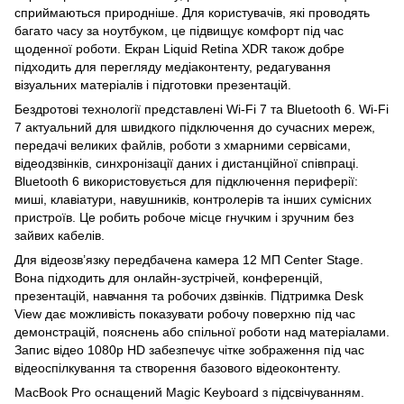
сприймаються природніше. Для користувачів, які проводять
багато часу за ноутбуком, це підвищує комфорт під час
щоденної роботи. Екран Liquid Retina XDR також добре
підходить для перегляду медіаконтенту, редагування
візуальних матеріалів і підготовки презентацій.
Бездротові технології представлені Wi-Fi 7 та Bluetooth 6. Wi-Fi
7 актуальний для швидкого підключення до сучасних мереж,
передачі великих файлів, роботи з хмарними сервісами,
відеодзвінків, синхронізації даних і дистанційної співпраці.
Bluetooth 6 використовується для підключення периферії:
миші, клавіатури, навушників, контролерів та інших сумісних
пристроїв. Це робить робоче місце гнучким і зручним без
зайвих кабелів.
Для відеозв’язку передбачена камера 12 МП Center Stage.
Вона підходить для онлайн-зустрічей, конференцій,
презентацій, навчання та робочих дзвінків. Підтримка Desk
View дає можливість показувати робочу поверхню під час
демонстрацій, пояснень або спільної роботи над матеріалами.
Запис відео 1080p HD забезпечує чітке зображення під час
відеоспілкування та створення базового відеоконтенту.
MacBook Pro оснащений Magic Keyboard з підсвічуванням.