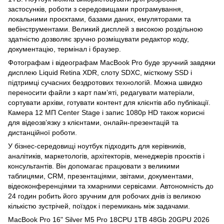
застосунків, роботи з середовищами програмування,
локальними проєктами, базами даних, емуляторами та
вебінструментами. Великий дисплей з високою роздільною
здатністю дозволяє зручно розміщувати редактор коду,
документацію, термінал і браузер.
Фотографам і відеографам MacBook Pro буде зручний завдяки
дисплею Liquid Retina XDR, слоту SDXC, місткому SSD і
підтримці сучасних бездротових технологій. Можна швидко
переносити файли з карт пам’яті, редагувати матеріали,
сортувати архіви, готувати контент для клієнтів або публікації.
Камера 12 МП Center Stage і запис 1080p HD також корисні
для відеозв’язку з клієнтами, онлайн-презентацій та
дистанційної роботи.
У бізнес-середовищі ноутбук підходить для керівників,
аналітиків, маркетологів, архітекторів, менеджерів проєктів і
консультантів. Він допомагає працювати з великими
таблицями, CRM, презентаціями, звітами, документами,
відеоконференціями та хмарними сервісами. Автономність до
24 годин робить його зручним для робочих днів із великою
кількістю зустрічей, поїздок і перемикань між задачами.
MacBook Pro 16" Silver M5 Pro 18CPU 1TB 48Gb 20GPU 2026