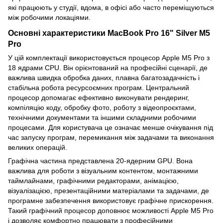
які працюють у студії, вдома, в офісі або часто переміщуються
між робочими локаціями.
Основні характеристики MacBook Pro 16" Silver M5
Pro
У цій комплектації використовується процесор Apple M5 Pro з
18 ядрами CPU. Він орієнтований на професійні сценарії, де
важлива швидка обробка даних, плавна багатозадачність і
стабільна робота ресурсоємних програм. Центральний
процесор допомагає ефективно виконувати рендеринг,
компіляцію коду, обробку фото, роботу з відеопроєктами,
технічними документами та іншими складними робочими
процесами. Для користувача це означає менше очікування під
час запуску програм, перемикання між задачами та виконання
великих операцій.
Графічна частина представлена 20-ядерним GPU. Вона
важлива для роботи з візуальним контентом, монтажними
таймлайнами, графічними редакторами, анімацією,
візуалізацією, презентаційними матеріалами та задачами, де
програмне забезпечення використовує графічне прискорення.
Такий графічний процесор доповнює можливості Apple M5 Pro
і дозволяє комфортно працювати з професійними