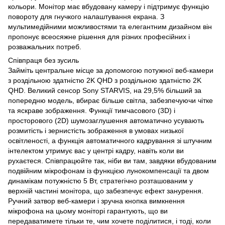
кольори. Монітор має вбудовану камеру і підтримує функцію
повороту для гнучкого налаштування екрана. З
мультимедійними можливостями та елегантним дизайном він
пропонує всеосяжне рішення для різних професійних і
розважальних потреб.
Співпраця без зусиль
Займіть центральне місце за допомогою потужної веб-камери
з роздільною здатністю 2K QHD з роздільною здатністю 2K
QHD. Великий сенсор Sony STARVIS, на 29,5% більший за
попередню модель, вбирає більше світла, забезпечуючи чітке
та яскраве зображення. Функції тимчасового (3D) і
просторового (2D) шумозаглушення автоматично усувають
розмитість і зернистість зображення в умовах низької
освітленості, а функція автоматичного кадрування зі штучним
інтелектом утримує вас у центрі кадру, навіть коли ви
рухаєтеся. Співпрацюйте так, ніби ви там, завдяки вбудованим
подвійним мікрофонам із функцією лунокомпенсації та двом
динамікам потужністю 5 Вт, стратегічно розташованим у
верхній частині монітора, що забезпечує ефект занурення.
Ручний затвор веб-камери і зручна кнопка вимкнення
мікрофона на цьому моніторі гарантують, що ви
передаватимете тільки те, чим хочете поділитися, і тоді, коли