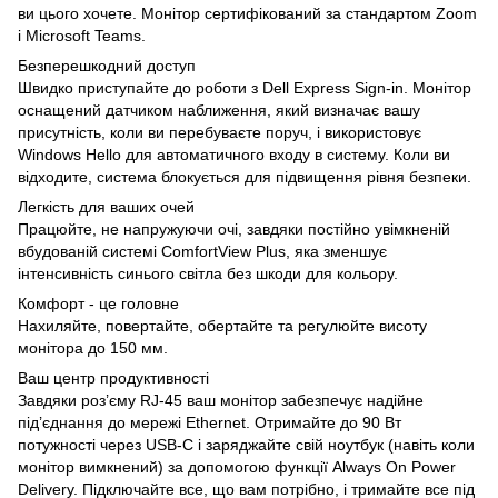
ви цього хочете. Монітор сертифікований за стандартом Zoom
і Microsoft Teams.
Безперешкодний доступ
Швидко приступайте до роботи з Dell Express Sign-in. Монітор
оснащений датчиком наближення, який визначає вашу
присутність, коли ви перебуваєте поруч, і використовує
Windows Hello для автоматичного входу в систему. Коли ви
відходите, система блокується для підвищення рівня безпеки.
Легкість для ваших очей
Працюйте, не напружуючи очі, завдяки постійно увімкненій
вбудованій системі ComfortView Plus, яка зменшує
інтенсивність синього світла без шкоди для кольору.
Комфорт - це головне
Нахиляйте, повертайте, обертайте та регулюйте висоту
монітора до 150 мм.
Ваш центр продуктивності
Завдяки роз’єму RJ-45 ваш монітор забезпечує надійне
під’єднання до мережі Ethernet. Отримайте до 90 Вт
потужності через USB-C і заряджайте свій ноутбук (навіть коли
монітор вимкнений) за допомогою функції Always On Power
Delivery. Підключайте все, що вам потрібно, і тримайте все під