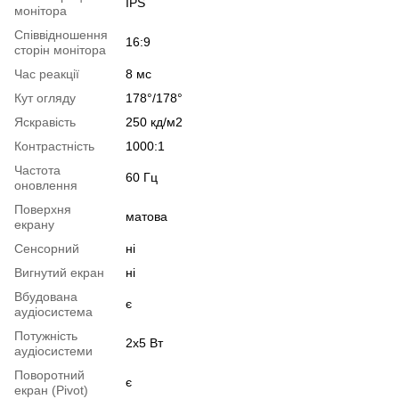
IPS
монітора
Співвідношення
16:9
сторін монітора
Час реакції
8 мс
Кут огляду
178°/178°
Яскравість
250 кд/м2
Контрастність
1000:1
Частота
60 Гц
оновлення
Поверхня
матова
екрану
Сенсорний
ні
Вигнутий екран
ні
Вбудована
є
аудіосистема
Потужність
2х5 Вт
аудіосистеми
Поворотний
є
екран (Pivot)