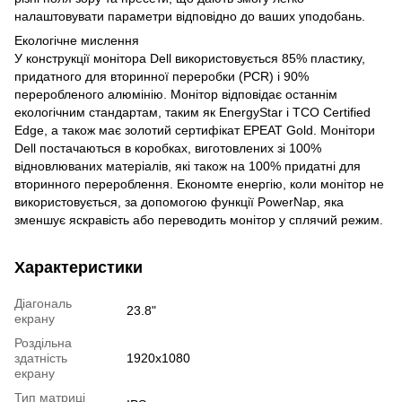
налаштовувати параметри відповідно до ваших уподобань.
Екологічне мислення
У конструкції монітора Dell використовується 85% пластику,
придатного для вторинної переробки (PCR) і 90%
переробленого алюмінію. Монітор відповідає останнім
екологічним стандартам, таким як EnergyStar і TCO Certified
Edge, а також має золотий сертифікат EPEAT Gold. Монітори
Dell постачаються в коробках, виготовлених зі 100%
відновлюваних матеріалів, які також на 100% придатні для
вторинного перероблення. Економте енергію, коли монітор не
використовується, за допомогою функції PowerNap, яка
зменшує яскравість або переводить монітор у сплячий режим.
Характеристики
Діагональ
23.8"
екрану
Роздільна
здатність
1920x1080
екрану
Тип матриці