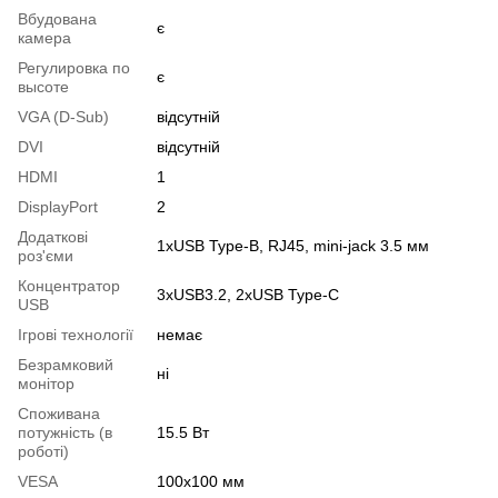
Вбудована
є
камера
Регулировка по
є
высоте
VGA (D-Sub)
відсутній
DVI
відсутній
HDMI
1
DisplayPort
2
Додаткові
1хUSB Type-B, RJ45, mini-jack 3.5 мм
роз'єми
Концентратор
3хUSB3.2, 2хUSB Type-C
USB
Ігрові технології
немає
Безрамковий
ні
монітор
Споживана
потужність (в
15.5 Вт
роботі)
VESA
100х100 мм