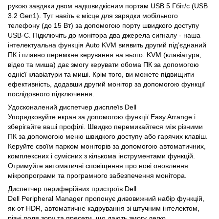
рукою завдяки двом надшвидкісним портам USB 5 Гбіт/с (USB
3.2 Gen1). Тут навіть є місце для зарядки мобільного
телефону (до 15 Вт) за допомогою порту швидкого доступу
USB-C. Підключіть до монітора два джерела сигналу - наша
інтелектуальна функція Auto KVM виявить другий під’єднаний
ПК і плавно перемкне керування на нього. KVM (клавіатура,
відео та миша) дає змогу керувати обома ПК за допомогою
однієї клавіатури та миші. Крім того, ви можете підвищити
ефективність, додавши другий монітор за допомогою функції
послідовного підключення.
Удосконалений диспетчер дисплеїв Dell
Упорядковуйте екран за допомогою функції Easy Arrange і
зберігайте ваші профілі. Швидко перемикайтеся між різними
ПК за допомогою меню швидкого доступу або гарячих клавіш.
Керуйте своїм парком моніторів за допомогою автоматичних,
комплексних і сумісних з кількома інструментами функцій.
Отримуйте автоматичні сповіщення про нові оновлення
мікропрограми та програмного забезпечення монітора.
Диспетчер периферійних пристроїв Dell
Dell Peripheral Manager пропонує дивовижний набір функцій,
як-от HDR, автоматичне кадрування зі штучним інтелектом,
різні поля зору та пресети, що дають змогу легко