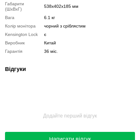
Габарити
538х402х185 мм
(ШхВхГ)
Вага
6.1 кг
Колір монітора
чорний з сріблястим
Kensington Lock
є
Виробник
Китай
Гарантія
36 міс.
Відгуки
Додайте перший відгук
Написати відгук