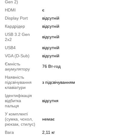
Gen 2)
HDMI
є
Display Port
відсутній
Кардрідер
відсутній
USB 3.2 Gen
відсутній
2x2
USB4
відсутній
VGA (D-Sub)
відсутній
Ємність
76 Вт-год
акумулятору
Наявність
підсвічування
з підсвічуванням
клавіатури
Ідентифікація
відбитка
відсутня
пальця
У комплекті
(сумка, чохол,
немає
рюкзак, стилус)
Вага
2,11 кг