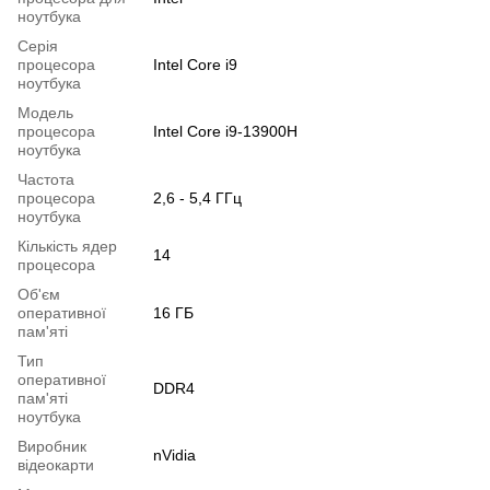
ноутбука
Серія
процесора
Intel Core i9
ноутбука
Модель
процесора
Intel Core i9-13900H
ноутбука
Частота
процесора
2,6 - 5,4 ГГц
ноутбука
Кількість ядер
14
процесора
Об'єм
оперативної
16 ГБ
пам'яті
Тип
оперативної
DDR4
пам'яті
ноутбука
Виробник
nVidia
відеокарти