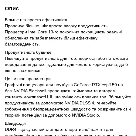
Опис
Більше ніж просто ефективність
Пропонує більше, ніж просто високу продуктивність.
Процесори Intel Core 13-го покоління покращують реальні
обчислення та забезпечують більш ефективну
багатозадачність.
Продуктивність будь-де
Підвищуйте продуктивність для ігор, творчості або потокового
передавання даних - ідеально для кожного користувача, де б
він не знаходився.
Це змінює правила гри
Графічні процесори для ноутбуків GeForce RTX серії 50 на
базі NVIDIA Blackwell пропонують геймерам та авторам
контенту можливості ШІ, що змінюють правила гри. Збільшуйте
продуктивність за допомогою NVIDIA DLSS 4, генеруйте
зображення з безпрецедентною швидкістю та розкривайте свій
творчий потенціал за допомогою NVIDIA Studio.
Швидкодія
DDR4 - це сучасний стандарт оперативної пам'яті для
ноутбуків. Вища швидкість і більша пропускна здатність, ніж у