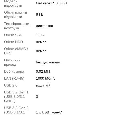
Модель
GeForce RTX5060
відеокарти
Обсяг пам'яті
8 ГБ
відеокарти
Тип відеокарти
дискретна
ноутбука
Обсяг SSD
1 ТБ
Обсяг HDD
немає
Обсяг eMMC /
немає
UFS
Оптичний
без дисководу
привод
Веб-камера
0,92 МП
LAN (RJ-45)
1000 Мбіт/с
USB 2.0
відсутній
USB 3.2 Gen 1
(USB 3.0/3.1
3
Gen 1)
USB 3.2 Gen 2
(USB 3.1/3.1
1 х USB Type-C