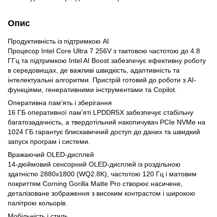
Опис
Продуктивність із підтримкою AI
Процесор Intel Core Ultra 7 256V з тактовою частотою до 4.8
ГГц та підтримкою Intel AI Boost забезпечує ефективну роботу
в середовищах, де важливі швидкість, адаптивність та
інтелектуальні алгоритми. Пристрій готовий до роботи з AI-
функціями, генеративними інструментами та Copilot.
Оперативна пам’ять і зберігання
16 ГБ оперативної пам’яті LPDDR5X забезпечує стабільну
багатозадачність, а твердотільний накопичувач PCIe NVMe на
1024 ГБ гарантує блискавичний доступ до даних та швидкий
запуск програм і системи.
Вражаючий OLED-дисплей
14-дюймовий сенсорний OLED-дисплей із роздільною
здатністю 2880х1800 (WQ2.8K), частотою 120 Гц і матовим
покриттям Corning Gorilla Matte Pro створює насичене,
деталізоване зображення з високим контрастом і широкою
палітрою кольорів.
Мобільність і стиль