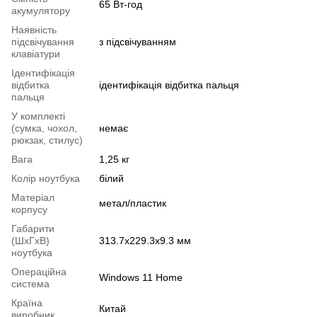
65 Вт-год
акумулятору
Наявність
підсвічування
з підсвічуванням
клавіатури
Ідентифікація
відбитка
ідентифікація відбитка пальця
пальця
У комплекті
(сумка, чохол,
немає
рюкзак, стилус)
Вага
1,25 кг
Колір ноутбука
білий
Матеріал
метал/пластик
корпусу
Габарити
(ШхГхВ)
313.7х229.3х9.3 мм
ноутбука
Операційна
Windows 11 Home
система
Країна
Китай
виробник