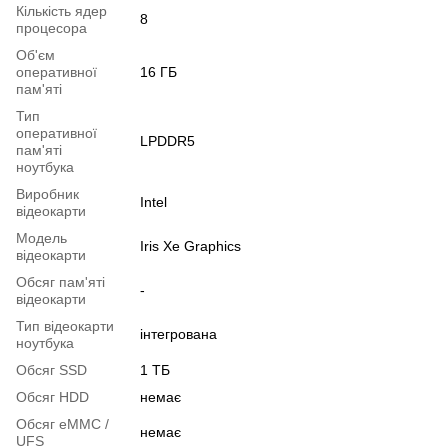
Кількість ядер
8
процесора
Об'єм
оперативної
16 ГБ
пам'яті
Тип
оперативної
LPDDR5
пам'яті
ноутбука
Виробник
Intel
відеокарти
Модель
Iris Xe Graphics
відеокарти
Обсяг пам'яті
-
відеокарти
Тип відеокарти
інтегрована
ноутбука
Обсяг SSD
1 ТБ
Обсяг HDD
немає
Обсяг eMMC /
немає
UFS