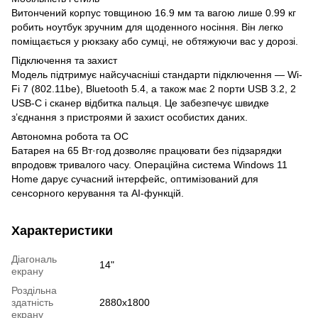
Витончений корпус товщиною 16.9 мм та вагою лише 0.99 кг
робить ноутбук зручним для щоденного носіння. Він легко
поміщається у рюкзаку або сумці, не обтяжуючи вас у дорозі.
Підключення та захист
Модель підтримує найсучасніші стандарти підключення — Wi-
Fi 7 (802.11be), Bluetooth 5.4, а також має 2 порти USB 3.2, 2
USB-C і сканер відбитка пальця. Це забезпечує швидке
з’єднання з пристроями й захист особистих даних.
Автономна робота та ОС
Батарея на 65 Вт·год дозволяє працювати без підзарядки
впродовж тривалого часу. Операційна система Windows 11
Home дарує сучасний інтерфейс, оптимізований для
сенсорного керування та AI-функцій.
Характеристики
Діагональ
14"
екрану
Роздільна
здатність
2880x1800
екрану