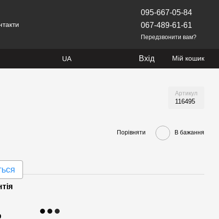
095-667-05-84
нтакти
067-489-61-61
Передзвонити вам?
Вхід
Мій кошик
UA
Артикул
116495
Порівняти
В бажання
ться
нтія
р