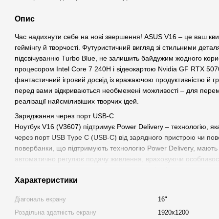
Опис
Час надихнути себе на нові звершення! ASUS V16 – це ваш кви
геймінгу й творчості. Футуристичний вигляд зі стильними дета
підсвічуванню Turbo Blue, не залишить байдужим жодного кор
процесором Intel Core 7 240H і відеокартою Nvidia GF RTX 507
фантастичний ігровий досвід із вражаючою продуктивністю й 
перед вами відкриваються необмежені можливості – для перемо
реалізації найсміливіших творчих ідей.
Заряджання через порт USB-C
Ноутбук V16 (V3607) підтримує Power Delivery – технологію, я
через порт USB Type C (USB-C) від зарядного пристрою чи пов
повербанки, що підтримують технологію Power Delivery, мають
автоматично регулює подачу живлення, враховуючи особливост
пристрою, а також поточну температуру та інші параметри.
Характеристики
Завдяки цьому контролер забезпечує захист від перенапруги,
перегріву та інших потенційно небезпечних ситуацій, які можут
Діагональ екрану
16"
заряджання. Це допомагає знизити ризик пошкодження зарядн
Роздільна здатність екрану
1920x1200
гаджетів, забезпечуючи їх безпечну та ефективну роботу.