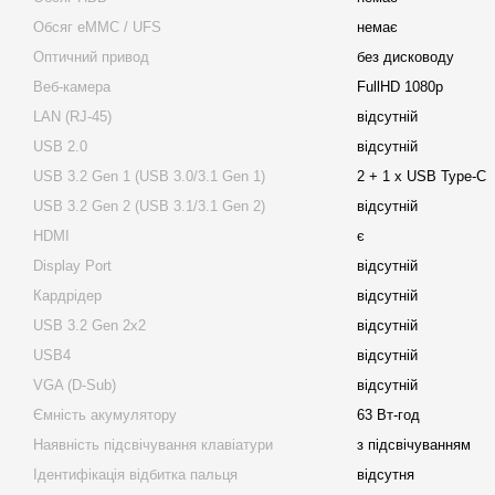
Обсяг eMMC / UFS
немає
Оптичний привод
без дисководу
Веб-камера
FullHD 1080p
LAN (RJ-45)
відсутній
USB 2.0
відсутній
USB 3.2 Gen 1 (USB 3.0/3.1 Gen 1)
2 + 1 x USB Type-C
USB 3.2 Gen 2 (USB 3.1/3.1 Gen 2)
відсутній
HDMI
є
Display Port
відсутній
Кардрідер
відсутній
USB 3.2 Gen 2x2
відсутній
USB4
відсутній
VGA (D-Sub)
відсутній
Ємність акумулятору
63 Вт-год
Наявність підсвічування клавіатури
з підсвічуванням
Ідентифікація відбитка пальця
відсутня