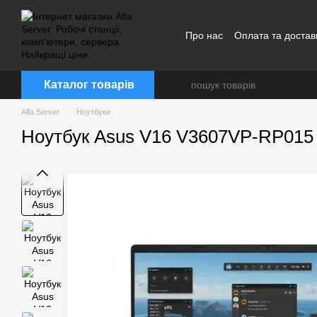
Перейти до основного контенту
Про нас
Оплата та достав
Каталог товарів
Alfa Server
Ноутбуки
Ноутбук Asus V16 V3607VP-RP015