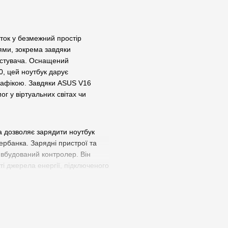
ток у безмежний простір
лями, зокрема завдяки
истувача. Оснащений
0, цей ноутбук дарує
графікою. Завдяки ASUS V16
г у віртуальних світах чи
ка дозволяє зарядити ноутбук
ербанка. Зарядні пристрої та
 вбудований контролер. Він
і джерела енергії, підключеного
 перевантаження струмом,
ь виникати під час швидкого
ого пристрою та підключених