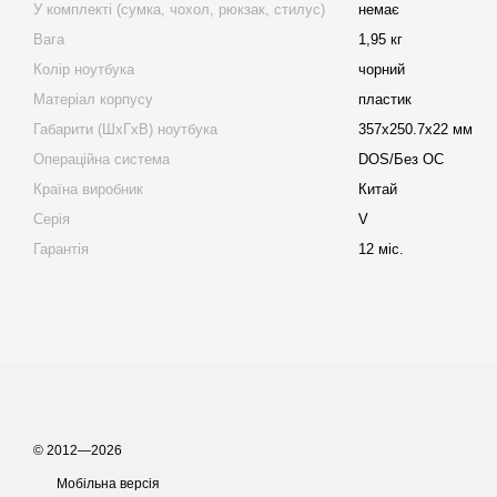
У комплекті (сумка, чохол, рюкзак, стилус)
немає
Вага
1,95 кг
Колір ноутбука
чорний
Матеріал корпусу
пластик
Габарити (ШхГхВ) ноутбука
357х250.7х22 мм
Операційна система
DOS/Без ОС
Країна виробник
Китай
Серія
V
Гарантія
12 міс.
© 2012—2026
Мобільна версія