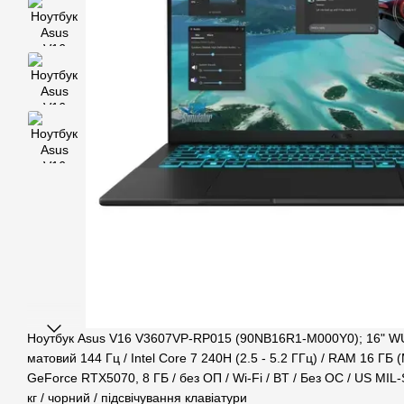
Ноутбук Asus V16 V3607VP-RP015 (90NB16R1-M000Y0); 16" W
матовий 144 Гц / Intel Core 7 240H (2.5 - 5.2 ГГц) / RAM 16 ГБ (
GeForce RTX5070, 8 ГБ / без ОП / Wi-Fi / BT / Без ОС / US MIL-
кг / чорний / підсвічування клавіатури