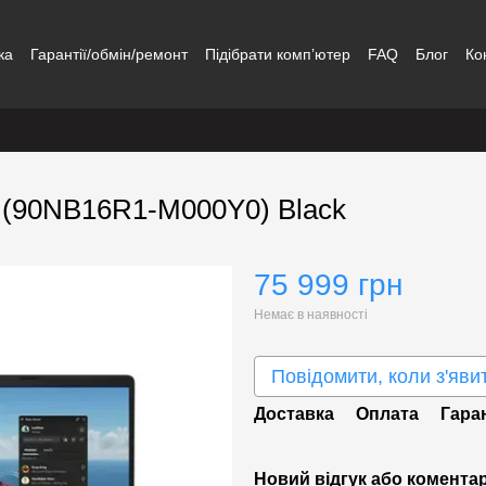
ка
Гарантії/обмін/ремонт
Підібрати комп’ютер
FAQ
Блог
Ко
 (90NB16R1-M000Y0) Black
75 999 грн
Немає в наявності
Повідомити, коли з'яви
Доставка
Оплата
Гара
Новий відгук або комента