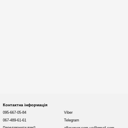
Контактна інформація
095-667-05-84
Viber
067-489-61-61
Telegram
alfaserver.com.ua@gmail.com
Передзвонити вам?