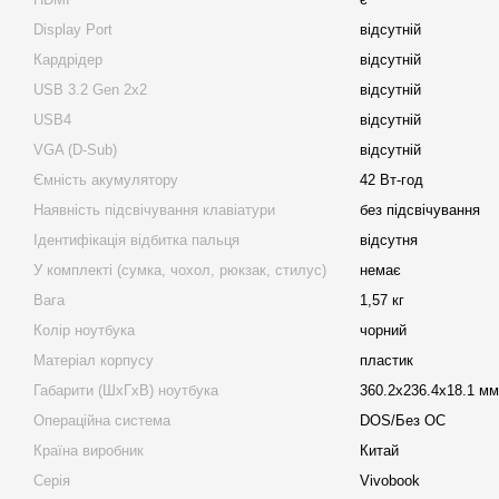
Display Port
відсутній
Кардрідер
відсутній
USB 3.2 Gen 2x2
відсутній
USB4
відсутній
VGA (D-Sub)
відсутній
Ємність акумулятору
42 Вт-год
Наявність підсвічування клавіатури
без підсвічування
Ідентифікація відбитка пальця
відсутня
У комплекті (сумка, чохол, рюкзак, стилус)
немає
Вага
1,57 кг
Колір ноутбука
чорний
Матеріал корпусу
пластик
Габарити (ШхГхВ) ноутбука
360.2х236.4х18.1 мм
Операційна система
DOS/Без ОС
Країна виробник
Китай
Серія
Vivobook