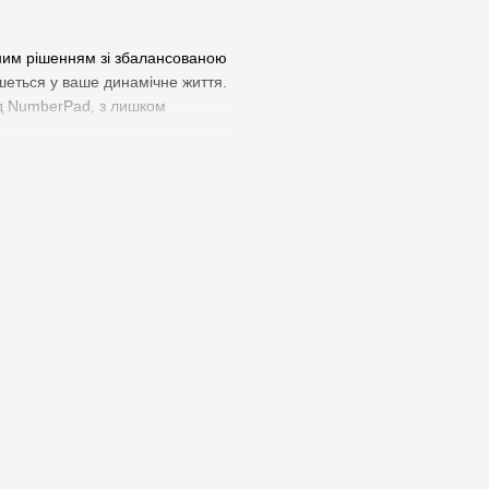
йним рішенням зі збалансованою
ишеться у ваше динамічне життя.
ад NumberPad, з лишком