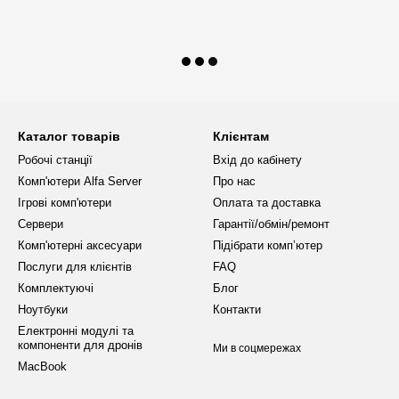
Каталог товарів
Клієнтам
Робочі станції
Вхід до кабінету
Комп'ютери Alfa Server
Про нас
Ігрові комп'ютери
Оплата та доставка
Сервери
Гарантії/обмін/ремонт
Комп'ютерні аксесуари
Підібрати комп’ютер
Послуги для клієнтів
FAQ
Комплектуючі
Блог
Ноутбуки
Контакти
Електронні модулі та
компоненти для дронів
Ми в соцмережах
MacBook