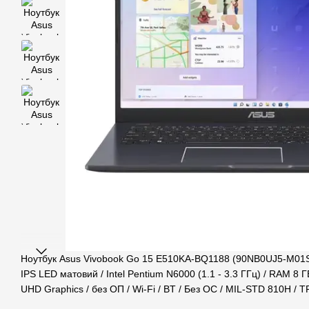
Ноутбук Asus Vivobook Go 15 E510KA-BQ1188 (90NB0UJ5-M01SX
IPS LED матовий / Intel Pentium N6000 (1.1 - 3.3 ГГц) / RAM 8 ГБ
UHD Graphics / без ОП / Wi-Fi / BT / Без ОС / MIL-STD 810H / TP