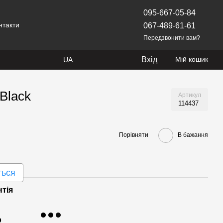
095-667-05-84
нтакти
067-489-61-61
Передзвонити вам?
Вхід
Мій кошик
UA
Black
Артикул
114437
Порівняти
В бажання
ться
нтія
р