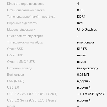
Кількість ядер процесора
4
Об'єм оперативної пам'яті
8 ГБ
Тип оперативної пам'яті ноутбука
DDR4
Виробник відеокарти
Intel
Модель відеокарти
UHD Graphics
Обсяг пам'яті відеокарти
-
Тип відеокарти ноутбука
інтегрована
Обсяг SSD
512 ГБ
Обсяг HDD
немає
Обсяг eMMC / UFS
немає
Оптичний привод
без дисководу
Веб-камера
0,92 МП
LAN (RJ-45)
відсутній
USB 2.0
відсутній
USB 3.2 Gen 1 (USB 3.0/3.1 Gen 1)
1 + 1 x USB Type-C
USB 3.2 Gen 2 (USB 3.1/3.1 Gen 2)
відсутній
HDMI
є