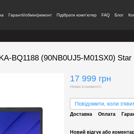
ка
Гарантії/обмін/ремонт
Підібрати комп’ютер
FAQ
Блог
Ко
0KA-BQ1188 (90NB0UJ5-M01SX0) Star 
17 999 грн
Немає в наявності
Повідомити, коли з'яви
Доставка
Оплата
Гара
Новий відгук або комента