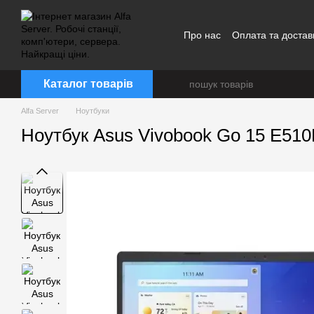
Перейти до основного контенту
Про нас
Оплата та достав
Каталог товарів
Alfa Server
Ноутбуки
Ноутбук Asus Vivobook Go 15 E51