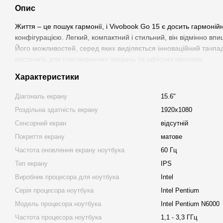
Опис
Життя – це пошук гармонії, і Vivobook Go 15 є досить гармоні
конфігурацією. Легкий, компактний і стильний, він відмінно вп
Його можливостей, серед яких виділяється інноваційний тачп
вистачить для повсякденних завдань та офісних програм.
Характеристики
Діагональ екрану
15.6"
Роздільна здатність екрану
1920x1080
Сенсорний екран
відсутній
Покриття екрану
матове
Частота оновлення екрану ноутбука
60 Гц
Тип екрану
IPS
Виробник процесора для ноутбука
Intel
Серія процесора ноутбука
Intel Pentium
Модель процесора ноутбука
Intel Pentium N6000
Частота процесора ноутбука
1,1 - 3,3 ГГц