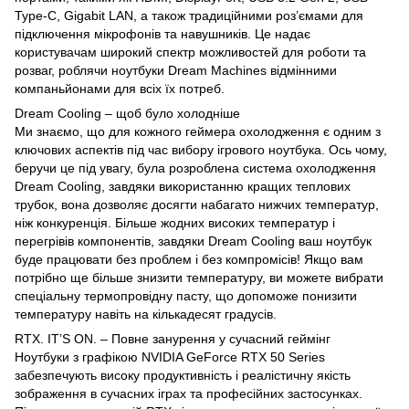
Type-C, Gigabit LAN, а також традиційними роз’ємами для
підключення мікрофонів та навушників. Це надає
користувачам широкий спектр можливостей для роботи та
розваг, роблячи ноутбуки Dream Machines відмінними
компаньйонами для всіх їх потреб.
Dream Cooling – щоб було холодніше
Ми знаємо, що для кожного геймера охолодження є одним з
ключових аспектів під час вибору ігрового ноутбука. Ось чому,
беручи це під увагу, була розроблена система охолодження
Dream Cooling, завдяки використанню кращих теплових
трубок, вона дозволяє досягти набагато нижчих температур,
ніж конкуренція. Більше жодних високих температур і
перегрівів компонентів, завдяки Dream Cooling ваш ноутбук
буде працювати без проблем і без компромісів! Якщо вам
потрібно ще більше знизити температуру, ви можете вибрати
спеціальну термопровідну пасту, що допоможе понизити
температуру навіть на кількадесят градусів.
RTX. IT’S ON. – Повне занурення у сучасний геймінг
Ноутбуки з графікою NVIDIA GeForce RTX 50 Series
забезпечують високу продуктивність і реалістичну якість
зображення в сучасних іграх та професійних застосунках.