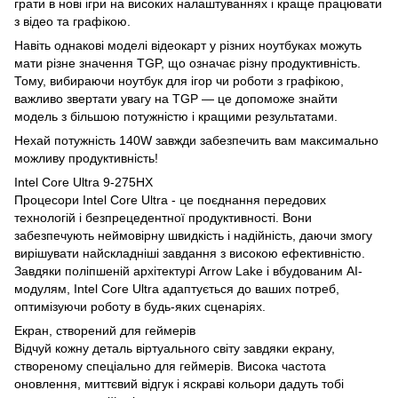
грати в нові ігри на високих налаштуваннях і краще працювати
з відео та графікою.
Навіть однакові моделі відеокарт у різних ноутбуках можуть
мати різне значення TGP, що означає різну продуктивність.
Тому, вибираючи ноутбук для ігор чи роботи з графікою,
важливо звертати увагу на TGP — це допоможе знайти
модель з більшою потужністю і кращими результатами.
Нехай потужність 140W завжди забезпечить вам максимально
можливу продуктивність!
Intel Core Ultra 9-275HX
Процесори Intel Core Ultra - це поєднання передових
технологій і безпрецедентної продуктивності. Вони
забезпечують неймовірну швидкість і надійність, даючи змогу
вирішувати найскладніші завдання з високою ефективністю.
Завдяки поліпшеній архітектурі Arrow Lake і вбудованим AI-
модулям, Intel Core Ultra адаптується до ваших потреб,
оптимізуючи роботу в будь-яких сценаріях.
Екран, створений для геймерів
Відчуй кожну деталь віртуального світу завдяки екрану,
створеному спеціально для геймерів. Висока частота
оновлення, миттєвий відгук і яскраві кольори дадуть тобі