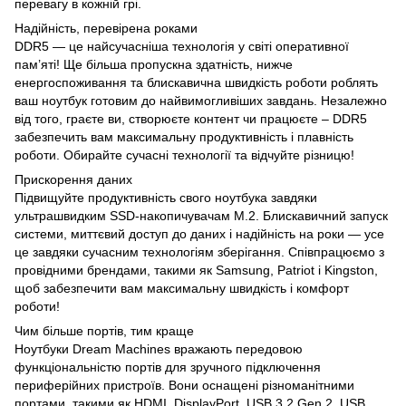
перевагу в кожній грі.
Надійність, перевірена роками
DDR5 — це найсучасніша технологія у світі оперативної
пам’яті! Ще більша пропускна здатність, нижче
енергоспоживання та блискавична швидкість роботи роблять
ваш ноутбук готовим до найвимогливіших завдань. Незалежно
від того, граєте ви, створюєте контент чи працюєте – DDR5
забезпечить вам максимальну продуктивність і плавність
роботи. Обирайте сучасні технології та відчуйте різницю!
Прискорення даних
Підвищуйте продуктивність свого ноутбука завдяки
ультрашвидким SSD-накопичувачам M.2. Блискавичний запуск
системи, миттєвий доступ до даних і надійність на роки — усе
це завдяки сучасним технологіям зберігання. Співпрацюємо з
провідними брендами, такими як Samsung, Patriot і Kingston,
щоб забезпечити вам максимальну швидкість і комфорт
роботи!
Чим більше портів, тим краще
Ноутбуки Dream Machines вражають передовою
функціональністю портів для зручного підключення
периферійних пристроїв. Вони оснащені різноманітними
портами, такими як HDMI, DisplayPort, USB 3.2 Gen 2, USB