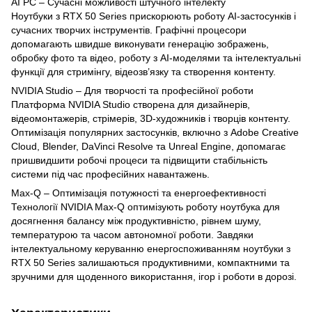
AI PC – Сучасні можливості штучного інтелекту
Ноутбуки з RTX 50 Series прискорюють роботу AI-застосунків і
сучасних творчих інструментів. Графічні процесори
допомагають швидше виконувати генерацію зображень,
обробку фото та відео, роботу з AI-моделями та інтелектуальні
функції для стримінгу, відеозв’язку та створення контенту.
NVIDIA Studio – Для творчості та професійної роботи
Платформа NVIDIA Studio створена для дизайнерів,
відеомонтажерів, стрімерів, 3D-художників і творців контенту.
Оптимізація популярних застосунків, включно з Adobe Creative
Cloud, Blender, DaVinci Resolve та Unreal Engine, допомагає
пришвидшити робочі процеси та підвищити стабільність
системи під час професійних навантажень.
Max-Q – Оптимізація потужності та енергоефективності
Технології NVIDIA Max-Q оптимізують роботу ноутбука для
досягнення балансу між продуктивністю, рівнем шуму,
температурою та часом автономної роботи. Завдяки
інтелектуальному керуванню енергоспоживанням ноутбуки з
RTX 50 Series залишаються продуктивними, компактними та
зручними для щоденного використання, ігор і роботи в дорозі.