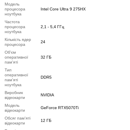
Модель
процесора
Intel Core Ultra 9 275HX
ноутбука
Частота
процесора
2,1 - 5,4 ГГц
ноутбука
Кількість ядер
24
процесора
Об'єм
оперативної
32 ГБ
пам'яті
Тип
оперативної
DDR5
пам'яті
ноутбука
Виробник
NVIDIA
відеокарти
Модель
GeForce RTX5070Ti
відеокарти
Обсяг пам'яті
12 ГБ
відеокарти