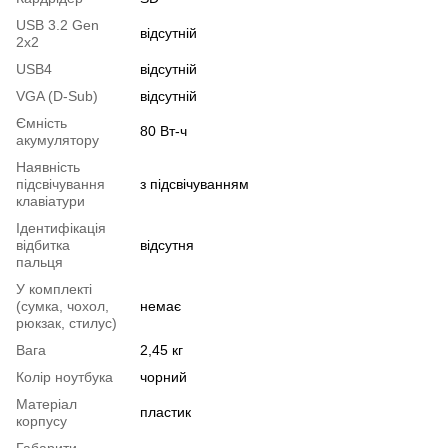
USB 3.2 Gen
відсутній
2x2
USB4
відсутній
VGA (D-Sub)
відсутній
Ємність
80 Вт-ч
акумулятору
Наявність
підсвічування
з підсвічуванням
клавіатури
Ідентифікація
відбитка
відсутня
пальця
У комплекті
(сумка, чохол,
немає
рюкзак, стилус)
Вага
2,45 кг
Колір ноутбука
чорний
Матеріал
пластик
корпусу
Габарити