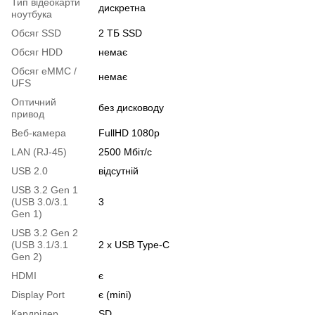
Тип відеокарти
дискретна
ноутбука
Обсяг SSD
2 ТБ SSD
Обсяг HDD
немає
Обсяг eMMC /
немає
UFS
Оптичний
без дисководу
привод
Веб-камера
FullHD 1080p
LAN (RJ-45)
2500 Мбіт/с
USB 2.0
відсутній
USB 3.2 Gen 1
(USB 3.0/3.1
3
Gen 1)
USB 3.2 Gen 2
(USB 3.1/3.1
2 x USB Type-C
Gen 2)
HDMI
є
Display Port
є (mini)
Кардрідер
SD