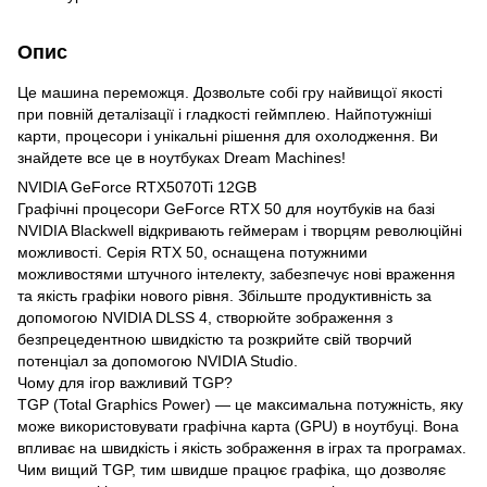
Опис
Це машина переможця. Дозвольте собі гру найвищої якості
при повній деталізації і гладкості геймплею. Найпотужніші
карти, процесори і унікальні рішення для охолодження. Ви
знайдете все це в ноутбуках Dream Machines!
NVIDIA GeForce RTX5070Ti 12GB
Графічні процесори GeForce RTX 50 для ноутбуків на базі
NVIDIA Blackwell відкривають геймерам і творцям революційні
можливості. Серія RTX 50, оснащена потужними
можливостями штучного інтелекту, забезпечує нові враження
та якість графіки нового рівня. Збільште продуктивність за
допомогою NVIDIA DLSS 4, створюйте зображення з
безпрецедентною швидкістю та розкрийте свій творчий
потенціал за допомогою NVIDIA Studio.
Чому для ігор важливий TGP?
TGP (Total Graphics Power) — це максимальна потужність, яку
може використовувати графічна карта (GPU) в ноутбуці. Вона
впливає на швидкість і якість зображення в іграх та програмах.
Чим вищий TGP, тим швидше працює графіка, що дозволяє