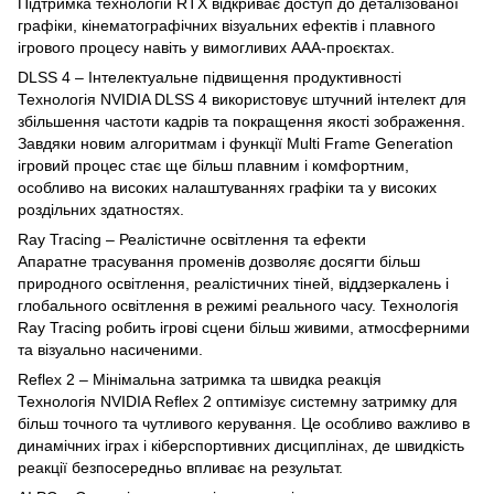
Підтримка технологій RTX відкриває доступ до деталізованої
графіки, кінематографічних візуальних ефектів і плавного
ігрового процесу навіть у вимогливих AAA-проєктах.
DLSS 4 – Інтелектуальне підвищення продуктивності
Технологія NVIDIA DLSS 4 використовує штучний інтелект для
збільшення частоти кадрів та покращення якості зображення.
Завдяки новим алгоритмам і функції Multi Frame Generation
ігровий процес стає ще більш плавним і комфортним,
особливо на високих налаштуваннях графіки та у високих
роздільних здатностях.
Ray Tracing – Реалістичне освітлення та ефекти
Апаратне трасування променів дозволяє досягти більш
природного освітлення, реалістичних тіней, віддзеркалень і
глобального освітлення в режимі реального часу. Технологія
Ray Tracing робить ігрові сцени більш живими, атмосферними
та візуально насиченими.
Reflex 2 – Мінімальна затримка та швидка реакція
Технологія NVIDIA Reflex 2 оптимізує системну затримку для
більш точного та чутливого керування. Це особливо важливо в
динамічних іграх і кіберспортивних дисциплінах, де швидкість
реакції безпосередньо впливає на результат.